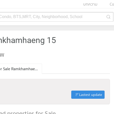
บทความ
Co
 Condo, BTS,MRT, City, Neighborhood, School
amkhamhaeng 15
EW
Condo for Sale Ramkhamhaeng 15
Lastest update
d properties for Sale