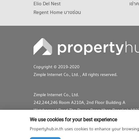
Elio Del Nest
เช่า
Regent Home บางซ่อน
Copyright © 2019-2020
Zimple Internet Co., Ltd.
, All rights reserved.
Zimple Internet Co., Ltd.
242,244,246 Room A210A, 2nd Floor Building A
Watcharapol Road Tha Raeng Bang Khen Bangkok 102
+662-026-3049
We use cookies for your best experience
support@propertyhub.in.th
Propertyhub.in.th uses cookies to enhance your browsing ex