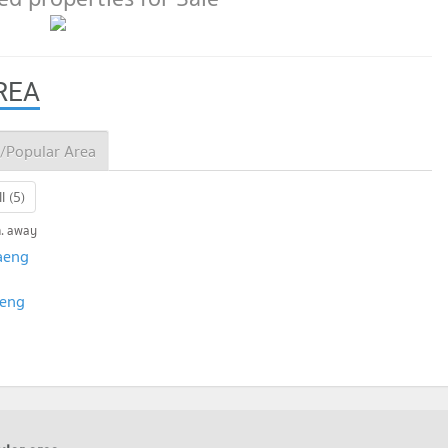
REA
/Popular Area
l (5)
m. away
aeng
aeng