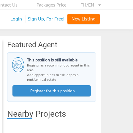
ntact Us
Packages Price
TH/EN
Login
Sign Up, For Free!
New Listing
Featured Agent
This position is still available
Register as a recommended agent in this
area
Add opportunities to ask, deposit,
rent/sell real estate
Register for this position
Nearby Projects