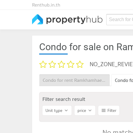
Renthub.in.th
Search for
Condo for sale on R
NO_ZONE_REVI
Condo for rent Ramkhamhaeng 15
Filter search result
Unit type
price
Filter
No matche