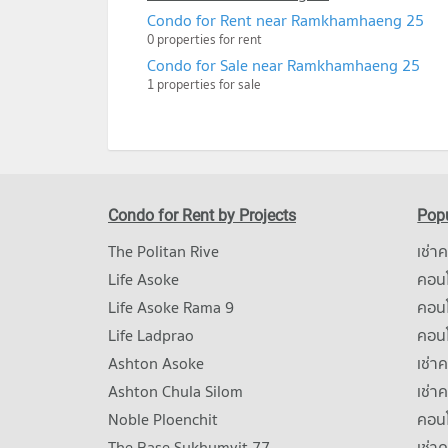
Condo for Rent near Ramkhamhaeng 25
0 properties for rent
Condo for Sale near Ramkhamhaeng 25
1 properties for sale
Condo for Rent by Projects
Popu
The Politan Rive
เช่า
Life Asoke
คอนโ
Life Asoke Rama 9
คอน
Life Ladprao
คอน
Ashton Asoke
เช่า
Ashton Chula Silom
เช่า
Noble Ploenchit
คอนโ
The Base Sukhumvit 77
เช่า