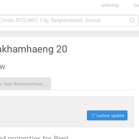
บทความ
Co
 Condo, BTS,MRT, City, Neighborhood, School
amkhamhaeng 20
EW
Condo for Sale Ramkhamhaeng 20
Lastest update
d properties for Rent