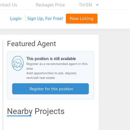
ntact Us
Packages Price
TH/EN
Login
Sign Up, For Free!
New Listing
Featured Agent
This position is still available
Register as a recommended agent in this
area
Add opportunities to ask, deposit,
rent/sell real estate
Register for this position
Nearby Projects