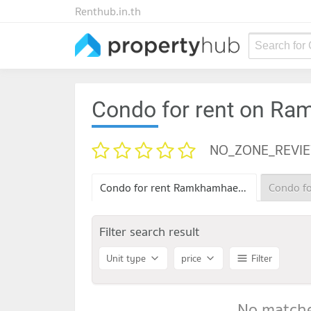
Renthub.in.th
Search for
Condo for rent on R
NO_ZONE_REVI
Condo for rent Ramkhamhaeng 20
Filter search result
Unit type
price
Filter
No matche