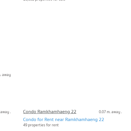
m. away
Condo Ramkhamhaeng 22
 away .
0.07 m. away .
Condo for Rent near Ramkhamhaeng 22
49 properties for rent