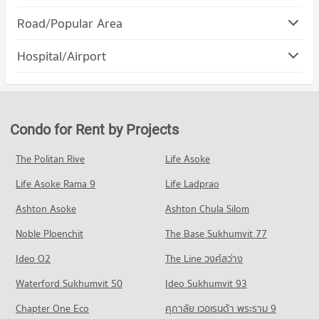
Road/Popular Area
Condo Phatthanakan Road
Hospital/Airport
PROJECT_COUNT
Condo for Rent near Phatthanakan Road
3,584 properties for rent
Condo for Sale near Phatthanakan Road
Condo for Rent by Projects
2,154 properties for sale
The Politan Rive
Life Asoke
Condo Ramkhamhaeng Road
Life Asoke Rama 9
PROJECT_COUNT
Life Ladprao
Condo for Rent near Ramkhamhaeng Road
Ashton Asoke
Ashton Chula Silom
5,200 properties for rent
Noble Ploenchit
The Base Sukhumvit 77
Condo for Sale near Ramkhamhaeng Road
2,270 properties for sale
Ideo O2
The Line วงศ์สว่าง
Condo Rama 9 Road
Waterford Sukhumvit 50
Ideo Sukhumvit 93
PROJECT_COUNT
Chapter One Eco
ศุภาลัย เวอเรนด้า พระราม 9