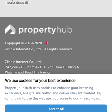
คอนโด ปทุมธานี
Condo Ramkhamhaeng 21
PROJECT_COUNT
Condo for Rent near Ramkhamhaeng 21
3 properties for rent
Condo for Sale near Ramkhamhaeng 21
1 properties for sale
Copyright © 2019-2020
Condo Ramkhamhaeng 33
Zimple Internet Co., Ltd.
, All rights reserved.
PROJECT_COUNT
Condo for Rent near Ramkhamhaeng 33
Zimple Internet Co., Ltd.
0 properties for rent
242,244,246 Room A210A, 2nd Floor Building A
Condo for Sale near Ramkhamhaeng 33
Watcharapol Road Tha Raeng
1 properties for sale
Bang Khen Bangkok 10230
We use cookies for your best experience
02-026-3049
support@propertyhub.in.th
Condo Ramkhamhaeng 15
Propertyhub.in.th uses cookies to enhance your browsing
experience, analyze site traffic, and deliver relevant content. By
PROJECT_COUNT
Term of Service
Privacy Policy
Contact
continuing to use this website, you agree to our Privacy Policy.
Condo for Rent near Ramkhamhaeng 15
1 properties for rent
Verified by
Accept All