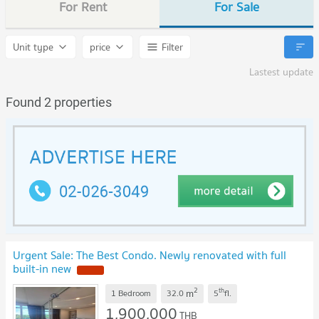
For Rent
For Sale
Unit type
price
Filter
Lastest update
Found 2 properties
Urgent Sale: The Best Condo. Newly renovated with full
built-in new
NEW !
2
th
m
1 Bedroom
32.0
5
fl.
1,900,000
THB