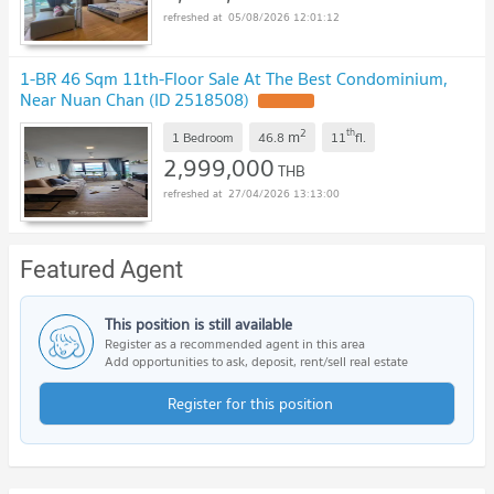
05/08/2026 12:01:12
1-BR 46 Sqm 11th-Floor Sale At The Best Condominium,
Near Nuan Chan (ID 2518508)
UPDATE !
2
th
m
1 Bedroom
46.8
11
fl.
2,999,000
THB
27/04/2026 13:13:00
Featured Agent
This position is still available
Register as a recommended agent in this area
Add opportunities to ask, deposit, rent/sell real estate
Register for this position