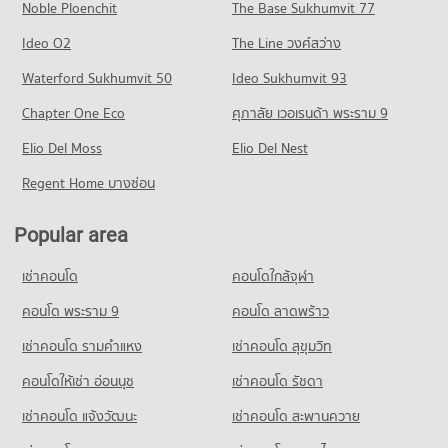
Noble Ploenchit
The Base Sukhumvit 77
Condo for Rent near Traditional Thai Medicine Hospital
Condo for Sale near Poonnakan Road Songkhla
65 properties for rent
3 properties for sale
Ideo O2
The Line วงศ์สว่าง
Condo for Sale near Traditional Thai Medicine Hospital
Condo Karnjanavanit Road Hat Yai
Waterford Sukhumvit 50
Ideo Sukhumvit 93
87 properties for sale
PROJECT_COUNT
Chapter One Eco
ศุภาลัย เวอเรนด้า พระราม 9
Condo Bangkok Hospital Hat Yai
Condo for Rent near Karnjanavanit Road Hat Yai
PROJECT_COUNT
Elio Del Moss
47 properties for rent
Elio Del Nest
Condo for Rent near Bangkok Hospital Hat Yai
Condo for Sale near Karnjanavanit Road Hat Yai
Regent Home บางซ่อน
65 properties for rent
59 properties for sale
Condo for Sale near Bangkok Hospital Hat Yai
Popular area
Condo Diana Plaza Hat Yai
87 properties for sale
PROJECT_COUNT
เช่าคอนโด
คอนโดใกล้จุฬา
Condo for Rent near Diana Plaza Hat Yai
65 properties for rent
คอนโด พระราม 9
คอนโด ลาดพร้าว
Condo for Sale near Diana Plaza Hat Yai
เช่าคอนโด รามคําแหง
เช่าคอนโด สุขุมวิท
93 properties for sale
คอนโดให้เช่า อ่อนนุช
เช่าคอนโด รัชดา
Condo Hat Yai Bus Terminal
เช่าคอนโด แจ้งวัฒนะ
เช่าคอนโด สะพานควาย
PROJECT_COUNT