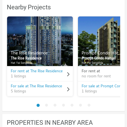
Nearby Projects
The Rise Residence
Prompt Condo Hatyai
The Rise Residence
Prompt Condo Hatyai
Hat Yai Songkhla
Hat Yai Songkhla
For rent at The Rise Residence
For rent at
1 listings
no room for rent
For sale at The Rise Residence
For sale at Prompt Condo
5 listings
1 listings
PROPERTIES IN NEARBY AREA