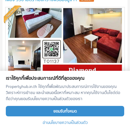
Standard
เราใช้คุกกี้เพื่อประสบการณ์ที่ดีที่สุดของคุณ
2
1 ห้องนอน
34.0
m
ชั้น
28
Propertyhub.in.th ใช้คุกกี้เพื่อพัฒนาประสบการณ์การใช้งานของคุณ
14,000
บาท/เดือน
วิเคราะห์การเข้าชม และนำเสนอเนื้อหาที่เหมาะสม หากคุณใช้งานเว็บไซต์ต่อ
05/08/2026 11:11:29
ถือว่าคุณยอมรับนโยบายความเป็นส่วนตัวของเรา
Diamond Sukhumvit (ไดมอนด์ สุขุมวิท)
ยอมรับทั้งหมด
อ่านนโยบายความเป็นส่วนตัว
🔔New🔔 ให้เช่าห้องสวยตกแต่งใหม่ ทิศตะวันออก โครงการ Wyne