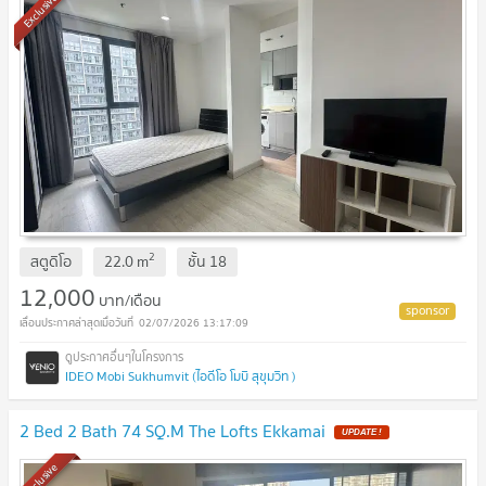
Exclusive
2
สตูดิโอ
22.0
m
ชั้น
18
12,000
บาท/เดือน
02/07/2026 13:17:09
IDEO Mobi Sukhumvit (ไอดีโอ โมบิ สุขุมวิท )
2 Bed 2 Bath 74 SQ.M The Lofts Ekkamai
UPDATE !
Exclusive