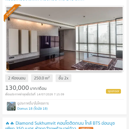
Premium
2
2 ห้องนอน
250.0
m
ชั้น
2x
130,000
บาท/เดือน
14/07/2026 7:15:09
Domus 18 (โดมัส 18)
🔥🔥 Diamond Sukhumvit คอนโดติดถนน ใกล้ BTS อ่อนนุช
เพียง 350 เมตร ห้องกว้างพร้อมอยู่จ้าา
UPDATE !