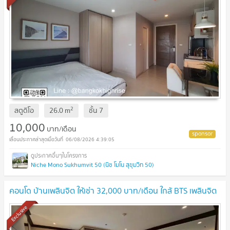
2
สตูดิโอ
26.0
m
ชั้น
7
10,000
บาท/เดือน
06/08/2026 4:39:05
Niche Mono Sukhumvit 50 (นิช โมโน สุขุมวิท 50)
คอนโด บ้านเพลินจิต ให้เช่า 32,000 บาท/เดือน ใกล้ BTS เพลินจิต
Exclusive