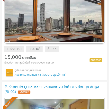
2
1 ห้องนอน
38.0
m
ชั้น
22
15,000
บาท/เดือน
05/05/2026 4:58:24
Aspire Sukhumvit 48 (แอสปาย สุขุมวิท 48)
ให้เช่าคอนโด Q House Sukhumvit 79 ใกล้ BTS อ่อนนุช ชั้นสูง
(Rt-01)
UPDATE !
Premium