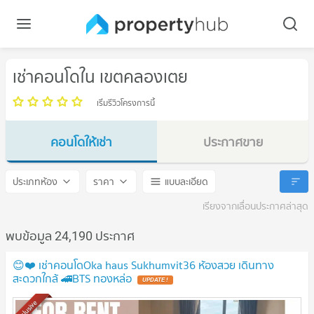
เช่าคอนโดใน เขตคลองเตย
เริ่มรีวิวโครงการนี้
คอนโดให้เช่า
ประกาศขาย
เขตคลองเตย
เขตคลองเตย
ประเภทห้อง
ราคา
แบบละเอียด
เรียงจากเลื่อนประกาศล่าสุด
พบข้อมูล 24,190 ประกาศ
😊❤️ เช่าคอนโดOka haus Sukhumvit36 ห้องสวย เดินทาง
สะดวกใกล้ 🚄BTS ทองหล่อ
UPDATE !
Exclusive