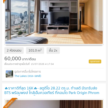
2
2 ห้องนอน
101.0
m
ชั้น
2x
60,000
บาท/เดือน
15/07/2026 4:17:04
The Lakes (เดอะ เลคส์)
🔥ราคาดีที่สุด 16K🔥- สตูดิโอ 28.22 ตร.ม. ทำเลดี มีรถรับส่ง
BTS พร้อมพงษ์ ใกล้เอ็มควอเทียร์ ที่คอนโด Park Origin Phrom
Phong / ให้เช่าคอนโด
Premium