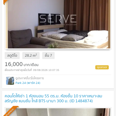
2
สตูดิโอ
28.2
m
ชั้น
7
16,000
บาท/เดือน
09/08/2026 10:07:35
Park 24 (พาร์ค 24)
คอนโดให้เช่า 1 ห้องนอน 55 ตร.ม. ห้องชั้น 10 ราคาเหมาะสม
สรัญชัย แมนชั่น ใกล้ BTS นานา 300 ม. (ID 1484874)
Premium