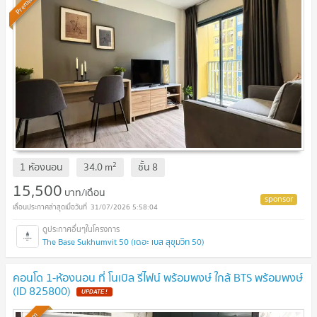
Premium
2
1 ห้องนอน
34.0
m
ชั้น
8
15,500
บาท/เดือน
31/07/2026 5:58:04
The Base Sukhumvit 50 (เดอะ เบส สุขุมวิท 50)
คอนโด 1-ห้องนอน ที่ โนเบิล รีไฟน์ พร้อมพงษ์ ใกล้ BTS พร้อมพงษ์
(ID 825800)
UPDATE !