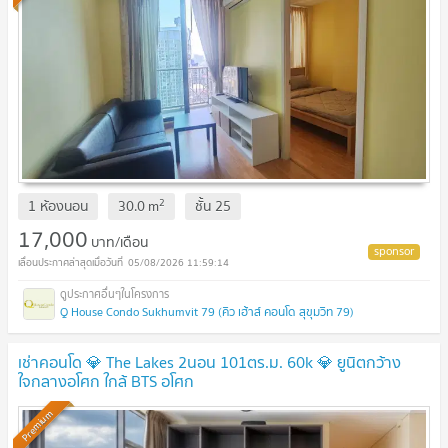
2
1 ห้องนอน
30.0
m
ชั้น
25
17,000
บาท/เดือน
05/08/2026 11:59:14
Q House Condo Sukhumvit 79 (คิว เฮ้าส์ คอนโด สุขุมวิท 79)
เช่าคอนโด 💎 The Lakes 2นอน 101ตร.ม. 60k 💎 ยูนิตกว้าง
ใจกลางอโศก ใกล้ BTS อโศก
Premium