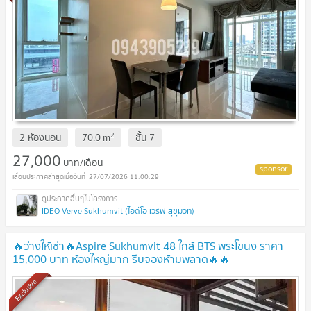
2
2 ห้องนอน
70.0
m
ชั้น
7
27,000
บาท/เดือน
27/07/2026 11:00:29
IDEO Verve Sukhumvit (ไอดีโอ เวิร์ฟ สุขุมวิท)
🔥ว่างให้เช่า🔥Aspire Sukhumvit 48 ใกล้ BTS พระโขนง ราคา
15,000 บาท ห้องใหญ่มาก รีบจองห้ามพลาด🔥🔥
Exclusive