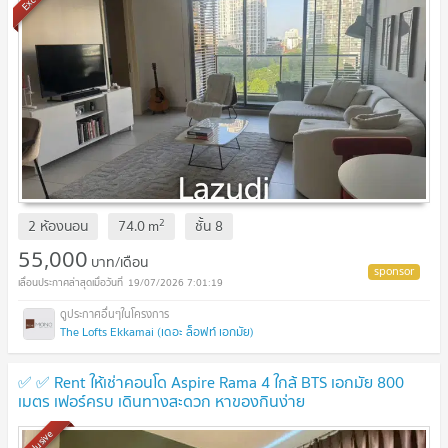
2
2 ห้องนอน
74.0
m
ชั้น
8
55,000
บาท/เดือน
19/07/2026 7:01:19
The Lofts Ekkamai (เดอะ ล็อฟท์ เอกมัย)
✅ ✅ Rent ให้เช่าคอนโด Aspire Rama 4 ใกล้ BTS เอกมัย 800
เมตร เฟอร์ครบ เดินทางสะดวก หาของกินง่าย
Exclusive