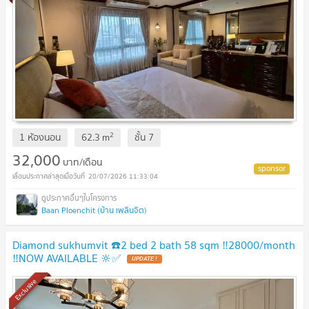
2
1 ห้องนอน
62.3
m
ชั้น
7
32,000
บาท/เดือน
20/07/2026 11:33:04
Baan Ploenchit (บ้าน เพลินจิต)
Diamond sukhumvit ☎️2 bed 2 bath 58 sqm ‼️28000/month
‼️NOW AVAILABLE 🔆✅
Exclusive