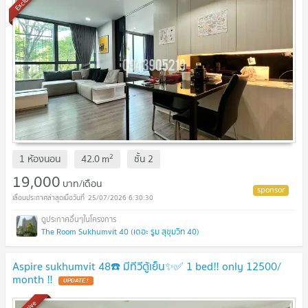
2
1 ห้องนอน
42.0
m
ชั้น
2
19,000
บาท/เดือน
25/07/2026 6:30:30
The Room Sukhumvit 40 (เดอะ รูม สุขุมวิท 40)
Aspire sukhumvit 48☎️ มีทีวีตู้เย็น✨✅ 1 bed‼️ only 12500/
month ‼️
UPDATE !