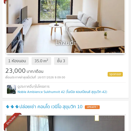
2
1 ห้องนอน
35.0
m
ชั้น
3
23,000
บาท/เดือน
16/07/2026 9:09:00
Noble Ambience Sukhumvit 42 (โนเบิล แอมเบียนส์ สุขุมวิท 42)
🌵🌵🌵ปล่อยเช่า คอนโด เวนิโอ สุขุมวิท 10
UPDATE !
Exclusive