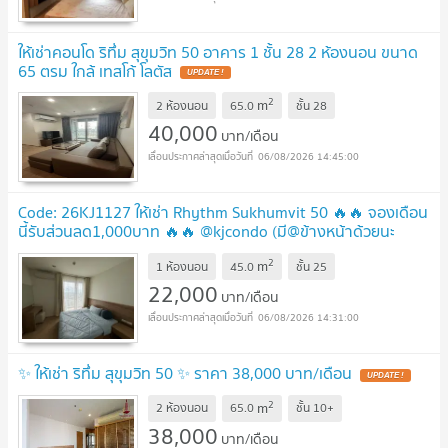
ให้เช่าคอนโด ริทึ่ม สุขุมวิท 50 อาคาร 1 ชั้น 28 2 ห้องนอน ขนาด
65 ตรม ใกล้ เทสโก้ โลตัส
UPDATE !
2
m
2 ห้องนอน
65.0
ชั้น
28
40,000
บาท/เดือน
06/08/2026 14:45:00
Code: 26KJ1127 ให้เช่า Rhythm Sukhumvit 50 🔥🔥 จองเดือน
นี้รับส่วนลด1,000บาท 🔥🔥 @kjcondo (มี@ข้างหน้าด้วยนะ
คะ)
UPDATE !
2
m
1 ห้องนอน
45.0
ชั้น
25
22,000
บาท/เดือน
06/08/2026 14:31:00
✨ ให้เช่า ริทึ่ม สุขุมวิท 50 ✨ ราคา 38,000 บาท/เดือน
UPDATE !
2
m
2 ห้องนอน
65.0
ชั้น
10+
38,000
บาท/เดือน