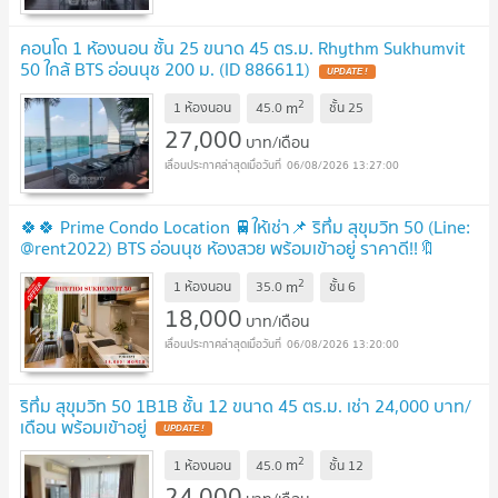
คอนโด 1 ห้องนอน ชั้น 25 ขนาด 45 ตร.ม. Rhythm Sukhumvit
50 ใกล้ BTS อ่อนนุช 200 ม. (ID 886611)
UPDATE !
2
m
1 ห้องนอน
45.0
ชั้น
25
27,000
บาท/เดือน
06/08/2026 13:27:00
🍀🍀 Prime Condo Location 🚆ให้เช่า📌 ริทึ่ม สุขุมวิท 50 (Line:
@rent2022) BTS อ่อนนุช ห้องสวย พร้อมเข้าอยู่ ราคาดี!!🔖
A03773
UPDATE !
2
m
1 ห้องนอน
35.0
ชั้น
6
18,000
บาท/เดือน
06/08/2026 13:20:00
ริทึ่ม สุขุมวิท 50 1B1B ชั้น 12 ขนาด 45 ตร.ม. เช่า 24,000 บาท/
เดือน พร้อมเข้าอยู่
UPDATE !
2
m
1 ห้องนอน
45.0
ชั้น
12
24,000