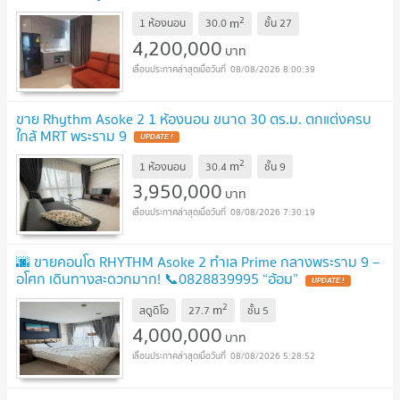
2
m
1 ห้องนอน
30.0
ชั้น
27
4,200,000
บาท
08/08/2026 8:00:39
ขาย Rhythm Asoke 2 1 ห้องนอน ขนาด 30 ตร.ม. ตกแต่งครบ
ใกล้ MRT พระราม 9
UPDATE !
2
m
1 ห้องนอน
30.4
ชั้น
9
3,950,000
บาท
08/08/2026 7:30:19
🌆 ขายคอนโด RHYTHM Asoke 2 ทำเล Prime กลางพระราม 9 –
อโศก เดินทางสะดวกมาก! 📞0828839995 “อ้อม”
UPDATE !
2
m
สตูดิโอ
27.7
ชั้น
5
4,000,000
บาท
08/08/2026 5:28:52