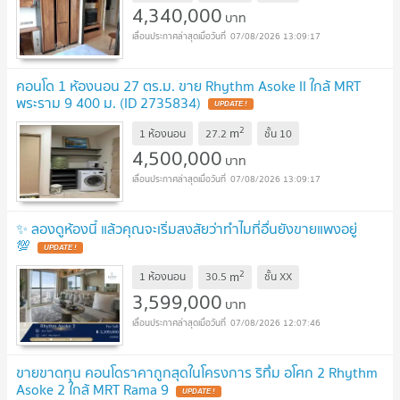
4,340,000
บาท
07/08/2026 13:09:17
คอนโด 1 ห้องนอน 27 ตร.ม. ขาย Rhythm Asoke II ใกล้ MRT
พระราม 9 400 ม. (ID 2735834)
UPDATE !
2
m
1 ห้องนอน
27.2
ชั้น
10
4,500,000
บาท
07/08/2026 13:09:17
✨ ลองดูห้องนี้ แล้วคุณจะเริ่มสงสัยว่าทำไมที่อื่นยังขายแพงอยู่
💯
UPDATE !
2
m
1 ห้องนอน
30.5
ชั้น
XX
3,599,000
บาท
07/08/2026 12:07:46
ขายขาดทุน คอนโดราคาถูกสุดในโครงการ ริทึ่ม อโศก 2 Rhythm
Asoke 2 ใกล้ MRT Rama 9
UPDATE !