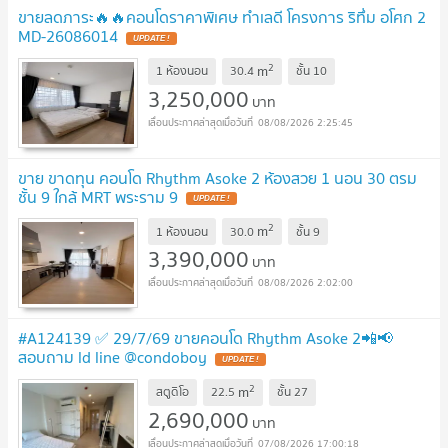
ขายลดภาระ🔥🔥คอนโดราคาพิเศษ ทำเลดี โครงการ ริทึ่ม อโศก 2
MD-26086014
UPDATE !
2
m
1 ห้องนอน
30.4
ชั้น
10
3,250,000
บาท
08/08/2026 2:25:45
ขาย ขาดทุน คอนโด Rhythm Asoke 2 ห้องสวย 1 นอน 30 ตรม
ชั้น 9 ใกล้ MRT พระราม 9
UPDATE !
2
m
1 ห้องนอน
30.0
ชั้น
9
3,390,000
บาท
08/08/2026 2:02:00
#A124139 ✅ 29/7/69 ขายคอนโด Rhythm Asoke 2📲📢
สอบถาม ld line @condoboy
UPDATE !
2
m
สตูดิโอ
22.5
ชั้น
27
2,690,000
บาท
07/08/2026 17:00:18