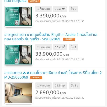
ทอง คืนทุนเร็ว
UPDATE !
2
m
1 ห้องนอน
30.4
ชั้น
0
3,390,000
บาท
08/08/2026 3:01:58
ขายถูกตาแตก ขาดทุนเป็นล้าน Rhythm Asoke 2 คอนโดทำเล
ทอง ปล่อยไว คืนทุนเร็ว - SW002869
UPDATE !
2
m
1 ห้องนอน
30.4
ชั้น
9
33,900,000
บาท
08/08/2026 3:01:58
ขายลดภาระ🔥🔥คอนโดราคาพิเศษ ทำเลดี โครงการ ริทึ่ม อโศก 2
MD-25085069
UPDATE !
2
m
1 ห้องนอน
22.5
ชั้น
11
2,890,000
บาท
08/08/2026 2:25:45