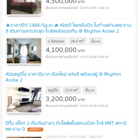
4,500,000
บาท
16/07/2026 7:44:19
🔥ราคาดี!!! 146K/Sq.m.🔥 ห้องดี โลเคชั่นปัง ในทำเลย่านพระราม
9 เดินทางสะดวกสุด ใกล้แหล่งของกิน @ Rhythm Asoke 2
2
m
1 ห้องนอน
28.0
ชั้น
xx
4,100,000
บาท
15/07/2026 8:49:55
ห้องสตูดิโอ ราคาดีมาก ห้องใหม่ แต่งดี พร้อมอยู่ @ Rhythm
Asoke 2
2
m
สตูดิโอ
23.0
ชั้น
xx
3,200,000
บาท
15/07/2026 8:49:55
ริทึ่ม อโศก 2 เริ่มต้นง่ายๆ กับไลฟ์สไตล์คนเมือง ใกล้ MRT สถานี
พระราม 9
UPDATE !