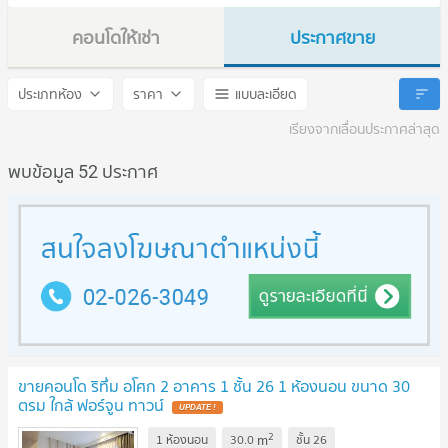
คอนโดให้เช่า
ประกาศขาย
Rhythm Asoke II
Rhythm Asoke II
ประเภทห้อง
ราคา
แบบละเอียด
เรียงจากเลื่อนประกาศล่าสุด
พบข้อมูล 52 ประกาศ
ขายคอนโด ริทึ่ม อโศก 2 อาคาร 1 ชั้น 26 1 ห้องนอน ขนาด 30
ตรม ใกล้ ฟอร์จูน ทาวน์
UPDATE !
2
m
1 ห้องนอน
30.0
ชั้น
26