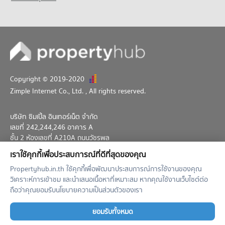
คอนโด อาคารเดอะไนน์ ทาวเวอร์
36 โครงการ
คอนโดให้เช่า อาคารเดอะไนน์ ทาวเวอร์
มีคอนโดให้เช่า 10,786 ประกาศ
ขายคอนโด อาคารเดอะไนน์ ทาวเวอร์
มีคอนโดขาย 3,229 ประกาศ
Copyright © 2019-2020
Zimple Internet Co., Ltd.
, All rights reserved.
บริษัท ซิมเปิ้ล อินเทอร์เน็ต จำกัด
เลขที่ 242,244,246 อาคาร A
ชั้น 2 ห้องเลขที่ A210A ถนนวัชรพล
แขวงท่าแร้ง เขตบางเขน กทม. 10230
เราใช้คุกกี้เพื่อประสบการณ์ที่ดีที่สุดของคุณ
02-026-3049
support@propertyhub.in.th
Propertyhub.in.th ใช้คุกกี้เพื่อพัฒนาประสบการณ์การใช้งานของคุณ
วิเคราะห์การเข้าชม และนำเสนอเนื้อหาที่เหมาะสม หากคุณใช้งานเว็บไซต์ต่อ
Term of Service
Privacy Policy
Contact
ถือว่าคุณยอมรับนโยบายความเป็นส่วนตัวของเรา
Verified by
ยอมรับทั้งหมด