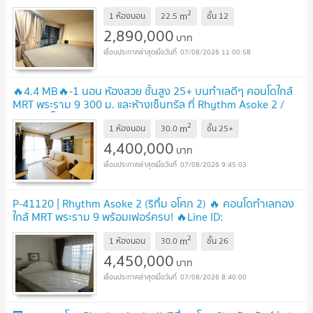
2
m
1 ห้องนอน
22.5
ชั้น
12
2,890,000
บาท
07/08/2026 11:00:58
🔥4.4 MB🔥-1 นอน ห้องสวย ชั้นสูง 25+ บนทำเลดีๆ คอนโดใกล้
MRT พระราม 9 300 ม. และห้างเซ็นทรัล ที่ Rhythm Asoke 2 /
ขายคอนโด
UPDATE !
2
m
1 ห้องนอน
30.0
ชั้น
25+
4,400,000
บาท
07/08/2026 9:45:03
P-41120 | Rhythm Asoke 2 (ริทึ่ม อโศก 2) 🔥 คอนโดทำเลทอง
ใกล้ MRT พระราม 9 พร้อมเฟอร์ครบ! 🔥Line ID:
@easythaihome | 085-592-2897
UPDATE !
2
m
1 ห้องนอน
30.0
ชั้น
26
4,450,000
บาท
07/08/2026 8:40:00