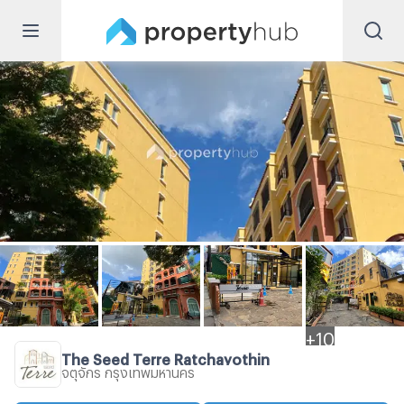
+
10
The Seed Terre Ratchayothin
จตุจักร กรุงเทพมหานคร