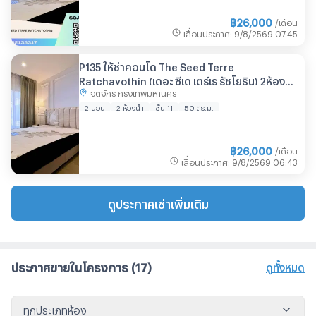
฿
26,000
/เดือน
เลื่อนประกาศ
:
9/8/2569
07:45
P135 ให้ช่าคอนโด The Seed Terre
Ratchayothin (เดอะ ซีเด เตร์เร รัชโยธิน) 2ห้อง
จตุจักร กรุงเทพมหานคร
นอน ห้องตกแต่งสวยมาก ใกล้Bts เฟอร์ครบ
พร้อมเข้าอยู่
2 นอน
2 ห้องน้ำ
ชั้น 11
50 ตร.ม.
฿
26,000
/เดือน
เลื่อนประกาศ
:
9/8/2569
06:43
ดูประกาศเช่าเพิ่มเติม
ประกาศขายในโครงการ
(17)
ดูทั้งหมด
ทุกประเภทห้อง