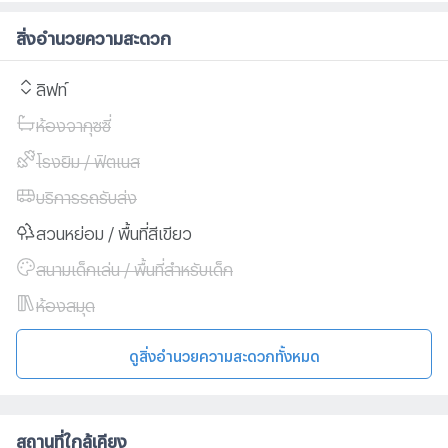
สิ่งอำนวยความสะดวก
ลิฟท์
ห้องจากุซซี่
โรงยิม / ฟิตเนส
บริการรถรับส่ง
สวนหย่อม / พื้นที่สีเขียว
สนามเด็กเล่น / พื้นที่สำหรับเด็ก
ห้องสมุด
ดูสิ่งอำนวยความสะดวกทั้งหมด
สถานที่ใกล้เคียง