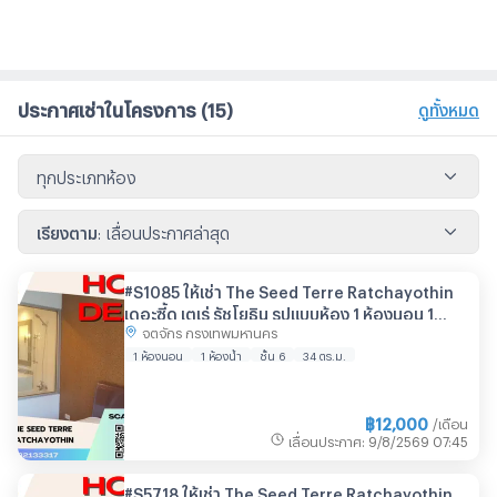
ประกาศเช่าในโครงการ
(15)
ดูทั้งหมด
ทุกประเภทห้อง
เรียงตาม
:
เลื่อนประกาศล่าสุด
#S1085 ให้เช่า The Seed Terre Ratchayothin
เดอะซี้ด เตเร่ รัชโยธิน รูปแบบห้อง 1 ห้องนอน 1
จตุจักร กรุงเทพมหานคร
ห้องน้ำ ชั้น6 ขนาด34ตรม
1 ห้องนอน
1 ห้องน้ำ
ชั้น 6
34 ตร.ม.
฿
12,000
/เดือน
เลื่อนประกาศ
:
9/8/2569
07:45
#S5718 ให้เช่า The Seed Terre Ratchayothin