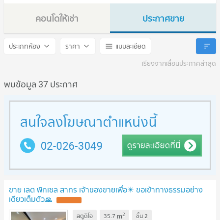
คอนโดให้เช่า
ประกาศขาย
Condolette Pixel Sathorn
Condolette Pixel Sathorn
ประเภทห้อง
ราคา
แบบละเอียด
เรียงจากเลื่อนประกาศล่าสุด
พบข้อมูล 37 ประกาศ
ขาย เลต พิกเซล สาทร เจ้าของขายเพื่อ✴️ ขอเข้าทางธรรมอย่าง
เดียวเต็มตัว🙏
2
m
สตูดิโอ
35.7
ชั้น
2