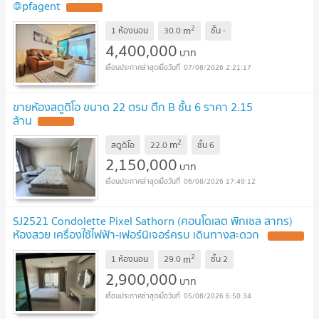
@pfagent
2
m
1 ห้องนอน
30.0
ชั้น
-
4,400,000
บาท
07/08/2026 2:21:17
ขายห้องสตูดิโอ ขนาด 22 ตรม ตึก B ชั้น 6 ราคา 2.15
ล้าน
2
m
สตูดิโอ
22.0
ชั้น
6
2,150,000
บาท
06/08/2026 17:49:12
SJ2521 Condolette Pixel Sathorn (คอนโดเลต พิกเซล สาทร)
ห้องสวย เครื่องใช้ไฟฟ้า-เฟอร์นิเจอร์ครบ เดินทางสะดวก
2
m
1 ห้องนอน
29.0
ชั้น
2
2,900,000
บาท
05/08/2026 6:50:34