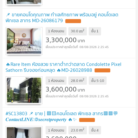
📌 ขายคอนโดคุณภาพ ทำเลศักยภาพ พร้อมอยู่ คอนโดเลต
พิกเซล สาทร MD-26086179
2
m
1 ห้องนอน
30.0
ชั้น
1
3,300,000
บาท
08/08/2026 2:25:45
🔥Rare Item ห้องสวย ราคาต่ำกว่าตลาด Condolette Pixel
Sathorn รีบจองก่อนหลุด 🔥MD-26028988
2
m
1 ห้องนอน
28.0
ชั้น
5-10
3,600,000
บาท
08/08/2026 2:25:45
#SC13803 📌 ขาย | 🟦🟨คอนโดเลต พิกเซล สาทร🟥🟩💬
𝑪𝒐𝒏𝒕𝒂𝒄𝒕𝑳𝑰𝑵𝑬:@𝒔𝒆𝒄𝒓𝒆𝒕𝒑𝒓𝒐𝒑𝒆𝒓𝒕𝒚 🔥✨
2
m
1 ห้องนอน
23.0
ชั้น
4