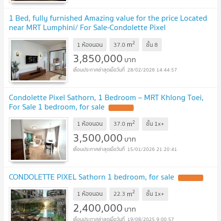
1 Bed, fully furnished Amazing value for the price Located
near MRT Lumphini/ For Sale-Condolette Pixel
Sathorn
2
m
1 ห้องนอน
37.0
ชั้น
8
3,850,000
บาท
28/02/2026 14:44:57
Condolette Pixel Sathorn, 1 Bedroom – MRT Khlong Toei,
For Sale 1 bedroom, for sale
2
m
1 ห้องนอน
37.0
ชั้น
1x+
3,500,000
บาท
15/01/2026 21:20:41
CONDOLETTE PIXEL Sathorn 1 bedroom, for sale
2
m
1 ห้องนอน
22.3
ชั้น
1x+
2,400,000
บาท
19/08/2025 9:00:57