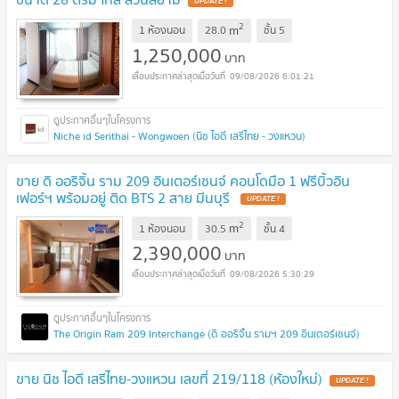
UPDATE !
2
m
1 ห้องนอน
28.0
ชั้น
5
1,250,000
บาท
09/08/2026 6:01:21
Niche id Serithai - Wongwoen (นิช ไอดี เสรีไทย - วงแหวน)
ขาย ดิ ออริจิ้น ราม 209 อินเตอร์เชนจ์ คอนโดมือ 1 ฟรีบิ้วอิน
เฟอร์ฯ พร้อมอยู่ ติด BTS 2 สาย มีนบุรี
UPDATE !
2
m
1 ห้องนอน
30.5
ชั้น
4
2,390,000
บาท
09/08/2026 5:30:29
The Origin Ram 209 Interchange (ดิ ออริจิ้น รามฯ 209 อินเตอร์เชนจ์)
ขาย นิช ไอดี เสรีไทย-วงแหวน เลขที่ 219/118 (ห้องใหม่)
UPDATE !