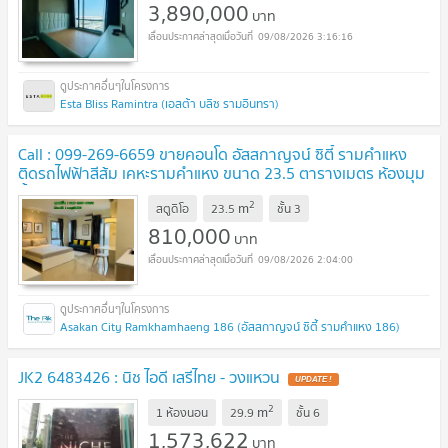
3,890,000
บาท
09/08/2026 3:16:16
Esta Bliss Ramintra (เอสต้า บลิซ รามอินทรา)
Call : 099-269-6659 ขายคอนโด อัสสกาญจน์ ซิตี้ รามคำแหง
ติดรถไฟฟ้าสีส้ม เคหะรามคำแหง ขนาด 23.5 ตารางเมตร ห้องมุม
ชั้น3 ตกแต่งครบ
UPDATE !
2
m
สตูดิโอ
23.5
ชั้น
3
810,000
บาท
09/08/2026 2:04:00
Asakan City Ramkhamhaeng 186 (อัสสกาญจน์ ซิตี้ รามคำแหง 186)
JK2 6483426 : นิช ไอดี เสรีไทย - วงแหวน
UPDATE !
2
m
1 ห้องนอน
29.9
ชั้น
6
1,573,622
บาท