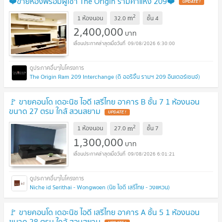
❤️ขายห้องพร้อมผู้เช่า The Origin รามคำแหง 209❤️
UPDATE !
2
m
1 ห้องนอน
32.0
ชั้น
4
2,400,000
บาท
09/08/2026 6:30:00
The Origin Ram 209 Interchange (ดิ ออริจิ้น รามฯ 209 อินเตอร์เชนจ์)
🚩 ขายคอนโด เดอะนิช ไอดี เสรีไทย อาคาร B ชั้น 7 1 ห้องนอน
ขนาด 27 ตรม ใกล้ สวนสยาม
UPDATE !
2
m
1 ห้องนอน
27.0
ชั้น
7
1,300,000
บาท
09/08/2026 6:01:21
Niche id Serithai - Wongwoen (นิช ไอดี เสรีไทย - วงแหวน)
🚩 ขายคอนโด เดอะนิช ไอดี เสรีไทย อาคาร A ชั้น 5 1 ห้องนอน
ขนาด 28 ตรม ใกล้ สวนสยาม