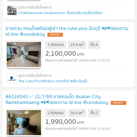
Chokthanachai Condominium (โชคธนชัย คอนโดมิเนียม)
ขายด่วน คอนโดพร้อมผู้เช่า the cube plus มีนบุรี 📲📢สอบถาม
ld line @condoboy
UPDATE !
2
m
1 ห้องนอน
29.9
ชั้น
6
2,100,000
บาท
08/08/2026 17:00:00
The Cube Plus Minburi (เดอะคิวบ์ พลัส มีนบุรี)
#A124543 ✅ 21/7/69 ขายคอนโด Asakan City
Ramkhamhaeng 📲📢สอบถาม ld line @condoboy
UPDATE !
2
m
2 ห้องนอน
50.0
ชั้น
7
1,990,000
บาท
08/08/2026 17:00:00