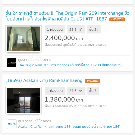
ชั้น 24 ราคาดี ขายด่วน !!! The Origin Ram 209 Interchange วิว
ไม่บล้อกทำเลใกล้รถไฟฟ้าสายสีส้ม มีนบุรี | #TPI-1887
UPDATE !
2
m
1 ห้องนอน
25.8
ชั้น
24
2,400,000
บาท
08/08/2026 5:50:00
The Origin Ram 209 Interchange (ดิ ออริจิ้น รามฯ 209 อินเตอร์เชนจ์)
(18693) Asakan City Ramkhamhaeng
UPDATE !
2
m
1 ห้องนอน
27.3
ชั้น
7
1,380,000
บาท
08/08/2026 5:19:08
Asakan City Ramkhamhaeng 186 (อัสสกาญจน์ ซิตี้ รามคำแหง 186)