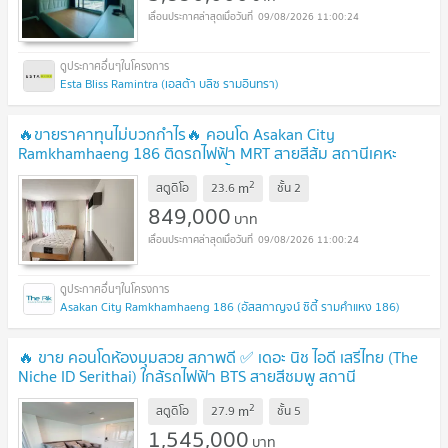
09/08/2026 11:00:24
Esta Bliss Ramintra (เอสต้า บลิซ รามอินทรา)
🔥ขายราคาทุนไม่บวกกำไร🔥 คอนโด Asakan City
Ramkhamhaeng 186 ติดรถไฟฟ้า MRT สายสีส้ม สถานีเคหะ
รามคำแหง เฟอร์ฯ ครบ✅ พร้อมหิ้วกระเป๋าเข้าอยู่
UPDATE !
2
m
สตูดิโอ
23.6
ชั้น
2
849,000
บาท
09/08/2026 11:00:24
Asakan City Ramkhamhaeng 186 (อัสสกาญจน์ ซิตี้ รามคำแหง 186)
🔥 ขาย คอนโดห้องมุมสวย สภาพดี ✅ เดอะ นิช ไอดี เสรีไทย (The
Niche ID Serithai) ใกล้รถไฟฟ้า BTS สายสีชมพู สถานี
นพรัตน์
UPDATE !
2
m
สตูดิโอ
27.9
ชั้น
5
1,545,000
บาท