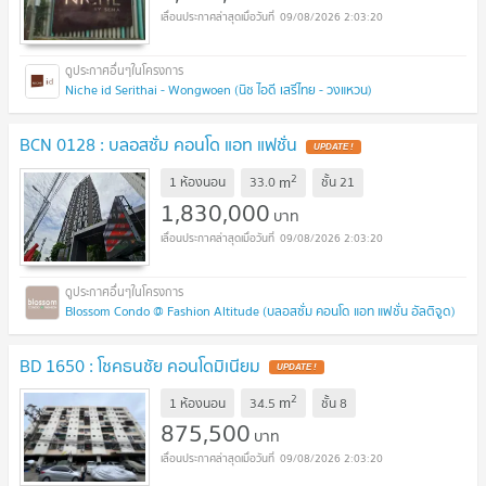
09/08/2026 2:03:20
Niche id Serithai - Wongwoen (นิช ไอดี เสรีไทย - วงแหวน)
BCN 0128 : บลอสซั่ม คอนโด แอท แฟชั่น
UPDATE !
2
m
1 ห้องนอน
33.0
ชั้น
21
1,830,000
บาท
09/08/2026 2:03:20
Blossom Condo @ Fashion Altitude (บลอสซั่ม คอนโด แอท แฟชั่น อัลติจูด)
BD 1650 : โชคธนชัย คอนโดมิเนียม
UPDATE !
2
m
1 ห้องนอน
34.5
ชั้น
8
875,500
บาท
09/08/2026 2:03:20