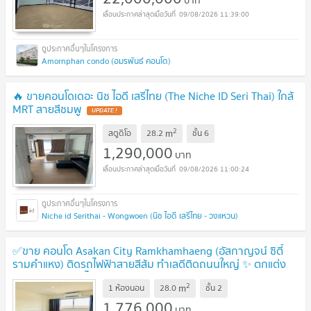
09/08/2026 11:39:00
Amornphan condo (อมรพันธ์ คอนโด)
🔥 ขายคอนโดเดอะ นิช ไอดี เสรีไทย (The Niche ID Seri Thai) ใกล้
MRT สายสีชมพู
UPDATE !
2
m
สตูดิโอ
28.2
ชั้น
6
1,290,000
บาท
09/08/2026 11:00:24
Niche id Serithai - Wongwoen (นิช ไอดี เสรีไทย - วงแหวน)
✅ขาย คอนโด Asakan City Ramkhamhaeng (อัสกาญจน์ ซิตี้
รามคำแหง) ติดรถไฟฟ้าสายสีส้ม ทำเลดีติดถนนใหญ่ ✨ ตกแต่ง
ครบพร้อมเข้าอยู่ได้ทันที
UPDATE !
2
m
1 ห้องนอน
28.0
ชั้น
2
1,776,000
บาท