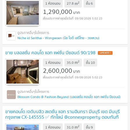
2
m
1 ห้องนอน
27.8
ชั้น
6
1,290,000
บาท
09/08/2026 5:02:23
Niche id Serithai - Wongwoen (นิช ไอดี เสรีไทย - วงแหวน)
ขาย บลอสซั่ม คอนโด แอท แฟชั่น บียอนด์ 90/198
UPDATE !
2
m
1 ห้องนอน
35.0
ชั้น
10
2,600,000
บาท
09/08/2026 5:02:23
Blossom Condo @ Fashion Beyond (บลอสซั่ม คอนโด แอท แฟชั่น บียอนน์)
ขายคอนโด เจดับบลิว สเตชั่น แอท รามอินทรา มีนบุรี เขต มีนบุรี
กรุงเทพ CX-145555 ✅ ทักไลน์ @connexproperty ตอบทันที
ทีมงานมืออาชีพ ✅
NEW !
2
m
1 ห้องนอน
31.0
ชั้น
9