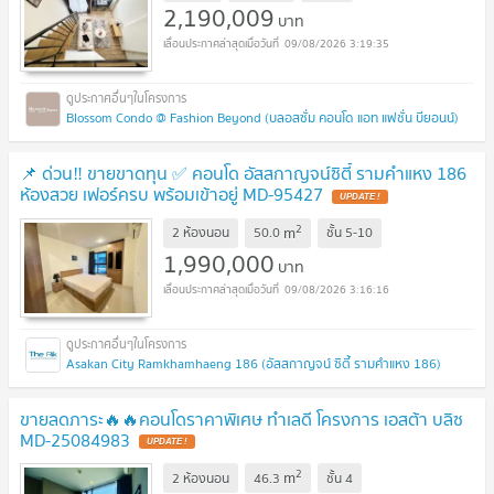
2,190,009
บาท
09/08/2026 3:19:35
Blossom Condo @ Fashion Beyond (บลอสซั่ม คอนโด แอท แฟชั่น บียอนน์)
📌 ด่วน‼️ ขายขาดทุน ✅ คอนโด อัสสกาญจน์ซิตี้ รามคำแหง 186
ห้องสวย เฟอร์ครบ พร้อมเข้าอยู่ MD-95427
UPDATE !
2
m
2 ห้องนอน
50.0
ชั้น
5-10
1,990,000
บาท
09/08/2026 3:16:16
Asakan City Ramkhamhaeng 186 (อัสสกาญจน์ ซิตี้ รามคำแหง 186)
ขายลดภาระ🔥🔥คอนโดราคาพิเศษ ทำเลดี โครงการ เอสต้า บลิซ
MD-25084983
UPDATE !
2
m
2 ห้องนอน
46.3
ชั้น
4