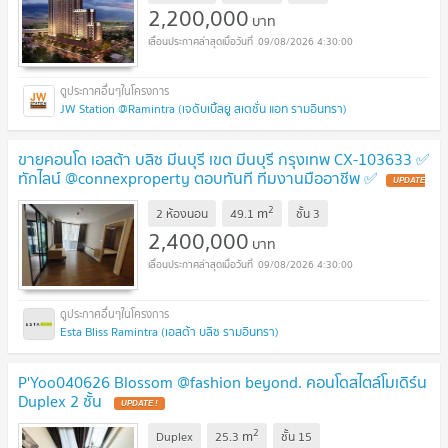
2,200,000
บาท
09/08/2026 4:30:00
JW Station @Ramintra (เจดับเบิ้ลยู สเตชั่น แอท รามอินทรา)
ขายคอนโด เอสต้า บลิซ มีนบุรี เขต มีนบุรี กรุงเทพ CX-103633 ✅
ทักไลน์ @connexproperty ตอบทันที ทีมงานมืออาชีพ ✅
UPDATE
!
2
m
2 ห้องนอน
49.1
ชั้น
3
2,400,000
บาท
09/08/2026 4:30:00
Esta Bliss Ramintra (เอสต้า บลิซ รามอินทรา)
P'Yoo040626 Blossom @fashion beyond. คอนโดสไตล์โมเดิร์น
Duplex 2 ชั้น
UPDATE !
2
m
Duplex
25.3
ชั้น
15