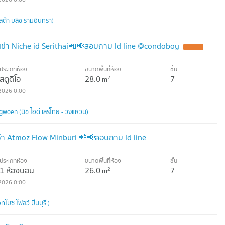
สต้า บลิซ รามอินทรา)
ช่า Niche id Serithai📲📢สอบถาม ld line @condoboy
ประเภทห้อง
ขนาดพื้นที่ห้อง
ชั้น
สตูดิโอ
28.0
7
2
m
2026 0:00
gwoen (นิช ไอดี เสรีไทย - วงแหวน)
่า Atmoz Flow Minburi 📲📢สอบถาม ld line
ประเภทห้อง
ขนาดพื้นที่ห้อง
ชั้น
1 ห้องนอน
26.0
7
2
m
2026 0:00
โมซ โฟลว์ มีนบุรี )