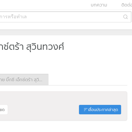
บทความ
ติดต่
การหรือทำเล
็กซ์ตร้า สุวินทวงศ์
ประกาศขาย บิ๊กซี เอ็กซ์ตร้า สุวินทวงศ์
ียด
เลื่อนประกาศล่าสุด