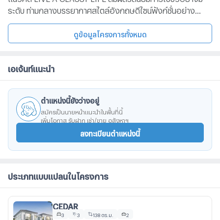
ระดับ ท่ามกลางบรรยากาศสไตล์อังกฤษดีไซน์ฟังก์ชั่นอย่าง
พิถีพิถัน เพื่อตอบโจทย์ไลฟ์สไตล์คนรุ่นใหม่โครงการตั้งอยู่บน
ทำเลศักยภาพ เดินทางเชื่อมต่อได้หลากหลายเส้นทางถนนใหญ่
ดูข้อมูลโครงการทั้งหมด
นิมิตใหม่ ถนนวงแหวนรอบนอกฝั่งตะวันออกทางพิเศษฉลองรัช
ด่านรามอินทรา สถานีรถไฟฟ้า MRT สายสีส้ม สถานีแยกร่ม
เอเจ้นท์แนะนำ
เกล้าMRT สถานีมีนบุรี Interchange 2 สาย สีส้ม-สายสีชมพู
ตำแหน่งนี้ยังว่างอยู่
สมัครเป็นนายหน้าแนะนำในพื้นที่นี้
เพิ่มโอกาส รับฝาก เช่า/ขาย อสังหาฯ
ลงทะเบียนตำแหน่งนี้
ประเภทแบบแปลนในโครงการ
CEDAR
3
3
138 ตร.ม.
2