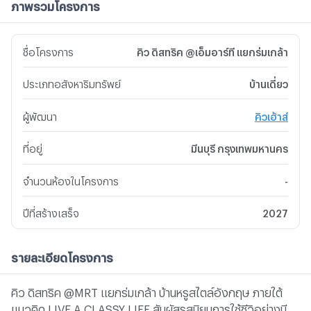
ภาพรวมโครงการ
ชื่อโครงการ
คิว ดิสทริค @เอ็มอาร์ที แยกร่มเกล้า
ประเภทอสังหาริมทรัพย์
บ้านเดี่ยว
ผู้พัฒนา
คิวเฮ้าส์
ที่อยู่
มีนบุรี กรุงเทพมหานคร
จำนวนห้องในโครงการ
-
ปีที่สร้างเสร็จ
2027
รายละเอียดโครงการ
คิว ดิสทริค @MRT แยกร่มเกล้า บ้านหรูสไตล์อังกฤษ ภายใต้
แนวคิด LIVE A CLASSY LIFE สัมผัสรสนิยมการใช้ชีวิอย่างมี