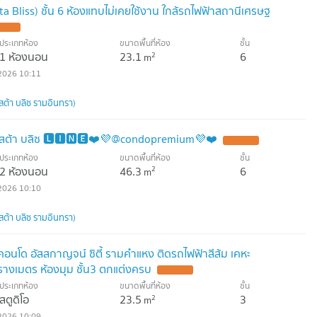
a Bliss) ชั้น 6 ห้องแทบไม่เคยใช้งาน ใกล้รถไฟฟ้าสถานีเศรษฐ
ประเภทห้อง
ขนาดพื้นที่ห้อง
ชั้น
1 ห้องนอน
23.1
6
2
m
2026 10:11
สต้า บลิซ รามอินทรา)
สต้า บลิซ 🅻🅸🅽🅴❤️💜@condopremium💜❤️
ประเภทห้อง
ขนาดพื้นที่ห้อง
ชั้น
2 ห้องนอน
46.3
6
2
m
2026 10:10
สต้า บลิซ รามอินทรา)
อนโด อัสสกาญจน์ ซิตี้ รามคำแหง ติดรถไฟฟ้าสีส้ม เคหะ
งเมตร ห้องมุม ชั้น3 ตกแต่งครบ
ประเภทห้อง
ขนาดพื้นที่ห้อง
ชั้น
สตูดิโอ
23.5
3
2
m
2026 10:09