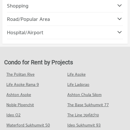
Condo Thammasat University, Rangsit Campus
Shopping
PROJECT_COUNT
Condo Mega Home Rangsit
Road/Popular Area
Condo for Rent Thammasat University, Rangsit Campus
PROJECT_COUNT
1,195 properties for rent
Condo Khlong Luang Pathumthani
Hospital/Airport
Condo for Rent Mega Home Rangsit
Condo for Sale Thammasat University, Rangsit Campus
PROJECT_COUNT
1,157 properties for rent
269 properties for sale
Condo Thonburi Burana Hospital
Condo for Rent in Khlong Luang Pathumthani
Condo for Sale Mega Home Rangsit
Condo Bangkok University
PROJECT_COUNT
1,212 properties for rent
242 properties for sale
PROJECT_COUNT
Condo for Rent near Thonburi Burana Hospital
Condo for Sale in Khlong Luang Pathumthani
Condo for Rent by Projects
Condo Makro Khlong Luang
602 properties for rent
289 properties for sale
Condo for Rent Bangkok University
PROJECT_COUNT
1,187 properties for rent
Condo for Sale near Thonburi Burana Hospital
The Politan Rive
Life Asoke
Condo Rangsit-Nakhon Nayok Road
144 properties for sale
Condo for Rent Makro Khlong Luang
Condo for Sale Bangkok University
Life Asoke Rama 9
PROJECT_COUNT
Life Ladprao
1,192 properties for rent
247 properties for sale
Condo Phatara-Thonburi Hospital
Condo for Rent near Rangsit-Nakhon Nayok Road
Condo for Sale Makro Khlong Luang
Ashton Asoke
Ashton Chula Silom
PROJECT_COUNT
1,331 properties for rent
256 properties for sale
Noble Ploenchit
The Base Sukhumvit 77
Condo for Rent near Phatara-Thonburi Hospital
Condo for Sale near Rangsit-Nakhon Nayok Road
Condo HomePro Rangsit
1,159 properties for rent
370 properties for sale
Ideo O2
The Line วงศ์สว่าง
PROJECT_COUNT
Condo for Sale near Phatara-Thonburi Hospital
Condo Rangsit
Waterford Sukhumvit 50
Ideo Sukhumvit 93
245 properties for sale
Condo for Rent HomePro Rangsit