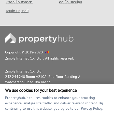
เช่าคอนโด ศาลายา
คอนโด นครปฐม
คอนโด ปทุมธานี
Copyright © 2019-2020
Zimple Internet Co., Ltd.
, All rights reserved.
Zimple Internet Co., Ltd.
242,244,246 Room A210A, 2nd Floor Building A
Watcharapol Road Tha Raeng
Bang Khen Bangkok 10230
We use cookies for your best experience
02-026-3049
support@propertyhub.in.th
Propertyhub.in.th uses cookies to enhance your browsing
experience, analyze site traffic, and deliver relevant content. By
Term of Service
Privacy Policy
Contact
continuing to use this website, you agree to our Privacy Policy.