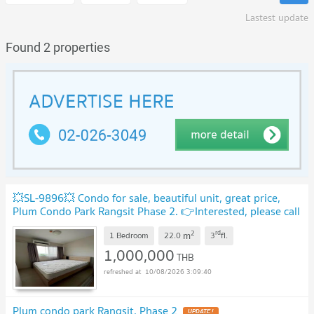
Lastest update
Found 2 properties
💥SL-9896💥 Condo for sale, beautiful unit, great price,
Plum Condo Park Rangsit Phase 2. 👉Interested, please call
080-651-8853
UPDATE !
2
rd
m
1 Bedroom
22.0
3
fl.
1,000,000
THB
10/08/2026 3:09:40
Plum condo park Rangsit. Phase 2
UPDATE !