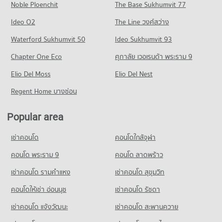
Noble Ploenchit
The Base Sukhumvit 77
Condo for Rent near Traditional Thai Medicine Hospital
Condo for Sale near Karnjanavanit Road Hat Yai
64 properties for rent
59 properties for sale
Ideo O2
The Line วงศ์สว่าง
Condo for Sale near Traditional Thai Medicine Hospital
Condo Phet Kasem Hat Yai
Waterford Sukhumvit 50
Ideo Sukhumvit 93
87 properties for sale
PROJECT_COUNT
Chapter One Eco
ศุภาลัย เวอเรนด้า พระราม 9
Condo Bangkok Hospital Hat Yai
Condo for Rent near Phet Kasem Hat Yai
PROJECT_COUNT
Elio Del Moss
25 properties for rent
Elio Del Nest
Condo for Rent near Bangkok Hospital Hat Yai
Condo for Sale near Phet Kasem Hat Yai
Regent Home บางซ่อน
64 properties for rent
31 properties for sale
Condo for Sale near Bangkok Hospital Hat Yai
Popular area
Condo Southern Region Industrial Estate Songkhla
87 properties for sale
PROJECT_COUNT
เช่าคอนโด
คอนโดใกล้จุฬา
Condo Hat Yai Hospital
Condo for Rent near Southern Region Industrial Estate
PROJECT_COUNT
Songkhla
คอนโด พระราม 9
คอนโด ลาดพร้าว
44 properties for rent
Condo for Rent near Hat Yai Hospital
เช่าคอนโด รามคําแหง
เช่าคอนโด สุขุมวิท
37 properties for rent
Condo for Sale near Southern Region Industrial Estate
Songkhla
คอนโดให้เช่า อ่อนนุช
เช่าคอนโด รัชดา
Condo for Sale near Hat Yai Hospital
69 properties for sale
49 properties for sale
เช่าคอนโด แจ้งวัฒนะ
เช่าคอนโด สะพานควาย
Condo Diana Plaza Hat Yai