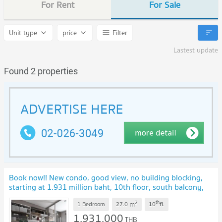
For Rent
For Sale
Unit type
price
Filter
Lastest update
Found 2 properties
Book now!! New condo, good view, no building blocking,
starting at 1.931 million baht, 10th floor, south balcony,
27 sq.m.
UPDATE !
2
th
m
1 Bedroom
27.0
10
fl.
1,931,000
THB