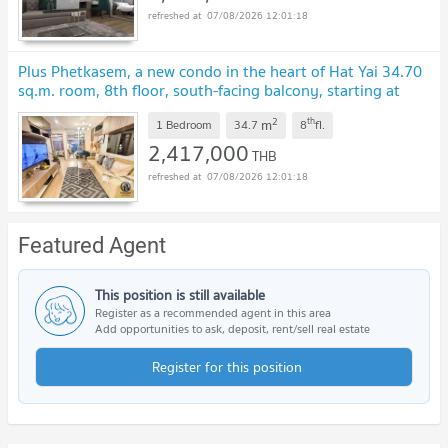
07/08/2026 12:01:18
Plus Phetkasem, a new condo in the heart of Hat Yai 34.70
sq.m. room, 8th floor, south-facing balcony, starting at
2.417 million baht
UPDATE !
2
th
m
1 Bedroom
34.7
8
fl.
2,417,000
THB
07/08/2026 12:01:18
Featured Agent
This position is still available
Register as a recommended agent in this area
Add opportunities to ask, deposit, rent/sell real estate
Register for this position