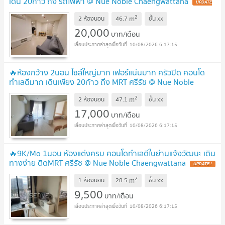
เดิน 20ก้าว ถึง รถไฟฟ้า @ Nue Noble Chaengwattana
UPDATE
!
2
m
2 ห้องนอน
46.7
ชั้น
xx
20,000
บาท/เดือน
10/08/2026 6:17:15
🔥ห้องกว้าง 2นอน ไซส์ใหญ่มาก เฟอร์แน่นมาก ครัวปิด คอนโด
ทำเลดีมาก เดินเพียง 20ก้าว ถึง MRT ศรีรัช @ Nue Noble
Chaengwattana
UPDATE !
2
m
2 ห้องนอน
47.1
ชั้น
xx
17,000
บาท/เดือน
10/08/2026 6:17:15
🔥9K/Mo 1นอน ห้องแต่งครบ คอนโดทำเลดีในย่านแจ้งวัฒนะ เดิน
ทางง่าย ติดMRT ศรีรัช @ Nue Noble Chaengwattana
UPDATE !
2
m
1 ห้องนอน
28.5
ชั้น
xx
9,500
บาท/เดือน
10/08/2026 6:17:15