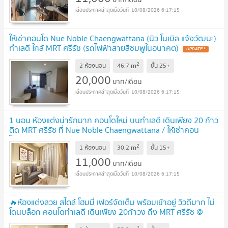
10/08/2026 6:17:15
ให้เช่าคอนโด Nue Noble Chaengwattana (นิว โนเบิล แจ้งวัฒนะ)
ทำเลดี ใกล้ MRT ศรีรัช (รถไฟฟ้าสายสีชมพูในอนาคต)
UPDATE !
2
m
2 ห้องนอน
46.7
ชั้น
25+
20,000
บาท/เดือน
10/08/2026 6:17:15
1 นอน ห้องแต่งน่ารักมาก คอนโดใหม่ บนทำเลดี เดินเพียง 20 ก้าว
ติด MRT ศรีรัช ที่ Nue Noble Chaengwattana / ให้เช่าคอน
โด
UPDATE !
2
m
1 ห้องนอน
30.2
ชั้น
15+
11,000
บาท/เดือน
10/08/2026 6:17:15
🔥ห้องแต่งสวย สไตล์ โฮมมี่ เฟอร์จัดเต็ม พร้อมเข้าอยู่ วิวดีมาก ไม่
โดนบล็อก คอนโดทำเลดี เดินเพียง 20ก้าวง ถึง MRT ศรีรัช @
Nue Noble Chaengwattana
UPDATE !
2