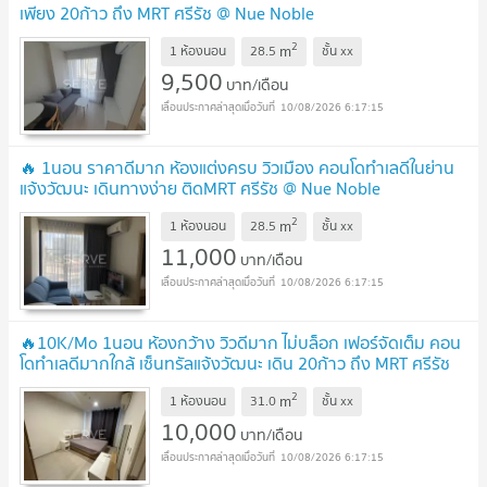
เพียง 20ก้าว ถึง MRT ศรีรัช @ Nue Noble
Chaengwattana
UPDATE !
2
m
1 ห้องนอน
28.5
ชั้น
xx
9,500
บาท/เดือน
10/08/2026 6:17:15
🔥 1นอน ราคาดีมาก ห้องแต่งครบ วิวเมือง คอนโดทำเลดีในย่าน
แจ้งวัฒนะ เดินทางง่าย ติดMRT ศรีรัช @ Nue Noble
Chaengwattana
UPDATE !
2
m
1 ห้องนอน
28.5
ชั้น
xx
11,000
บาท/เดือน
10/08/2026 6:17:15
🔥10K/Mo 1นอน ห้องกว้าง วิวดีมาก ไม่บล็อก เฟอร์จัดเต็ม คอน
โดทำเลดีมากใกล้ เซ็นทรัลแจ้งวัฒนะ เดิน 20ก้าว ถึง MRT ศรีรัช
@ Nue Noble Chaengwattana
UPDATE !
2
m
1 ห้องนอน
31.0
ชั้น
xx
10,000
บาท/เดือน
10/08/2026 6:17:15