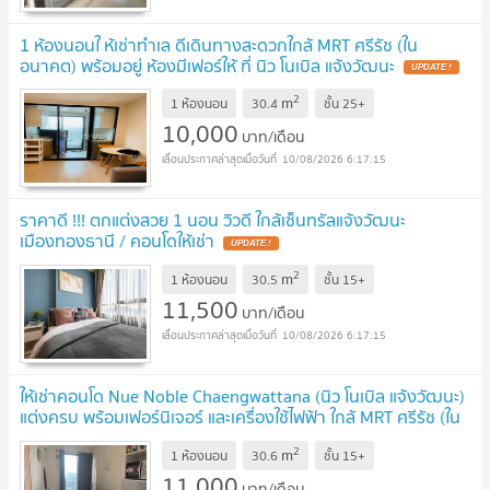
1 ห้องนอนใ ห้เช่าทำเล ดีเดินทางสะดวกใกล้ MRT ศรีรัช (ใน
อนาคต) พร้อมอยู่ ห้องมีเฟอร์ให้ ที่ นิว โนเบิล แจ้งวัฒนะ
UPDATE !
2
m
1 ห้องนอน
30.4
ชั้น
25+
10,000
บาท/เดือน
10/08/2026 6:17:15
ราคาดี !!! ตกแต่งสวย 1 นอน วิวดี ใกล้เซ็นทรัลแจ้งวัฒนะ
เมืองทองธานี / คอนโดให้เช่า
UPDATE !
2
m
1 ห้องนอน
30.5
ชั้น
15+
11,500
บาท/เดือน
10/08/2026 6:17:15
ให้เช่าคอนโด Nue Noble Chaengwattana (นิว โนเบิล แจ้งวัฒนะ)
แต่งครบ พร้อมเฟอร์นิเจอร์ และเครื่องใช้ไฟฟ้า ใกล้ MRT ศรีรัช (ใน
อนาคต)
UPDATE !
2
m
1 ห้องนอน
30.6
ชั้น
15+
11,000
บาท/เดือน