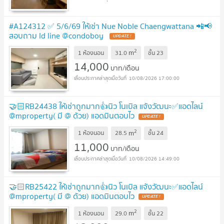
#A124312 ✅ 5/6/69 ให้เช่า Nue Noble Chaengwattana 📲📢
สอบถาม ld line @condoboy
UPDATE !
2
m
1 ห้องนอน
31.0
ชั้น
23
14,000
บาท/เดือน
10/08/2026 17:00:00
🤝🏻RB24438 ให้เช่าถูกมาก👍นิว โนเบิล แจ้งวัฒนะ✅แอดไลน์
@mproperty( มี @ ด้วย) แอดมินตอบไว
UPDATE !
2
m
1 ห้องนอน
28.5
ชั้น
24
11,000
บาท/เดือน
10/08/2026 14:49:00
🤝🏻RB25422 ให้เช่าถูกมาก👍นิว โนเบิล แจ้งวัฒนะ✅แอดไลน์
@mproperty( มี @ ด้วย) แอดมินตอบไว
UPDATE !
2
m
1 ห้องนอน
29.0
ชั้น
22