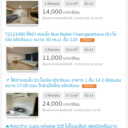
2
m
1 ห้องนอน
31.0
ชั้น
23
14,000
บาท/เดือน
10/08/2026 10:45:00
T2121060 ให้เช่า คอนโด Nue Noble Chaengwattana (นิว โน
เบิล แจ้งวัฒนะ) ขนาด 30 ตร.ม. ชั้น 12X
UPDATE !
2
m
1 ห้องนอน
30.0
ชั้น
12
11,000
บาท/เดือน
10/08/2026 10:16:04
📌 ให้เช่าคอนโด นิว โนเบิล แจ้งวัฒนะ อาคาร 1 ชั้น 14 2 ห้องนอน
ขนาด 57.00 ตรม ใกล้ แม็คโคร แจ้งวัฒนะ
UPDATE !
2
m
2 ห้องนอน
57.0
ชั้น
14
24,000
บาท/เดือน
10/08/2026 9:30:00
🔥ห้องกว้าง 1นอน แต่งสวย วิวดี ไม่โดนบล็อก เฟอร์จัดเต็มมาก