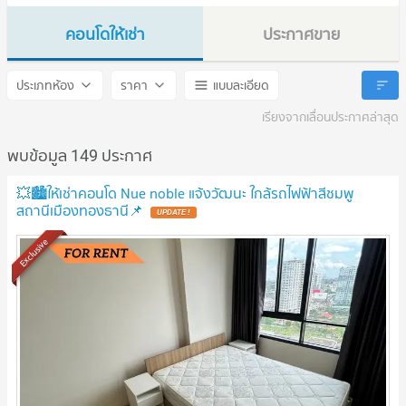
คอนโดให้เช่า
ประกาศขาย
Nue Noble Chaengwattana
Nue Noble Chaengwattana
ประเภทห้อง
ราคา
แบบละเอียด
เรียงจากเลื่อนประกาศล่าสุด
พบข้อมูล 149 ประกาศ
💥🏙️ให้เช่าคอนโด Nue noble แจ้งวัฒนะ ใกล้รถไฟฟ้าสีชมพู
สถานีเมืองทองธานี📌
UPDATE !
Exclusive