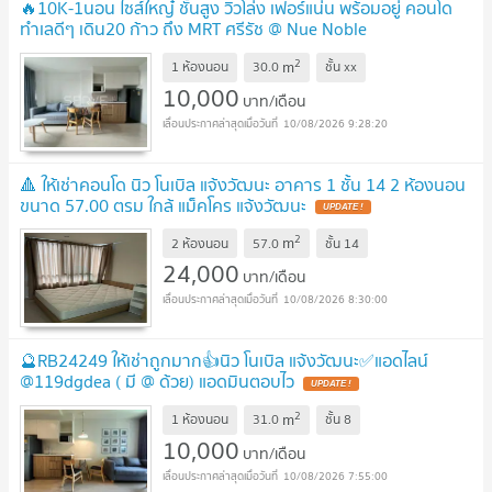
🔥10K-1นอน ไซส์ใหญ๋ ชั้นสูง วิวโล่ง เฟอร์แน่น พร้อมอยู่ คอนโด
ทำเลดีๆ เดิน20 ก้าว ถึง MRT ศรีรัช @ Nue Noble
Chaengwattana
UPDATE !
2
m
1 ห้องนอน
30.0
ชั้น
xx
10,000
บาท/เดือน
10/08/2026 9:28:20
🔺 ให้เช่าคอนโด นิว โนเบิล แจ้งวัฒนะ อาคาร 1 ชั้น 14 2 ห้องนอน
ขนาด 57.00 ตรม ใกล้ แม็คโคร แจ้งวัฒนะ
UPDATE !
2
m
2 ห้องนอน
57.0
ชั้น
14
24,000
บาท/เดือน
10/08/2026 8:30:00
🔮RB24249 ให้เช่าถูกมาก👍นิว โนเบิล แจ้งวัฒนะ✅แอดไลน์
@119dgdea ( มี @ ด้วย) แอดมินตอบไว
UPDATE !
2
m
1 ห้องนอน
31.0
ชั้น
8
10,000
บาท/เดือน
10/08/2026 7:55:00