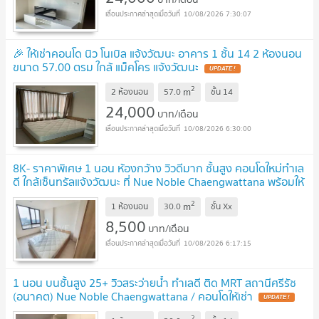
10/08/2026 7:30:07
🎉 ให้เช่าคอนโด นิว โนเบิล แจ้งวัฒนะ อาคาร 1 ชั้น 14 2 ห้องนอน
ขนาด 57.00 ตรม ใกล้ แม็คโคร แจ้งวัฒนะ
UPDATE !
2
m
2 ห้องนอน
57.0
ชั้น
14
24,000
บาท/เดือน
10/08/2026 6:30:00
8K- ราคาพิเศษ 1 นอน ห้องกว้าง วิวดีมาก ชั้นสูง คอนโดใหม่ทำเล
ดี ใกล้เซ็นทรัลแจ้งวัฒนะ ที่ Nue Noble Chaengwattana พร้อมให้
เช่า
UPDATE !
2
m
1 ห้องนอน
30.0
ชั้น
Xx
8,500
บาท/เดือน
10/08/2026 6:17:15
1 นอน บนชั้นสูง 25+ วิวสระว่ายน้ำ ทำเลดี ติด MRT สถานีศรีรัช
(อนาคต) Nue Noble Chaengwattana / คอนโดให้เช่า
UPDATE !
2