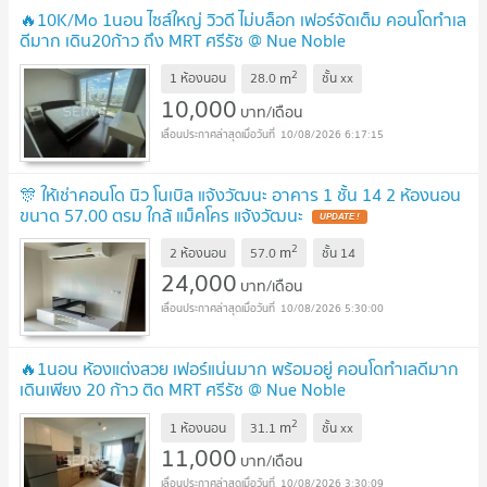
🔥10K/Mo 1นอน ไซส์ใหญ่ วิวดี ไม่บล็อก เฟอร์จัดเต็ม คอนโดทำเล
ดีมาก เดิน20ก้าว ถึง MRT ศรีรัช @ Nue Noble
Chaengwattana
UPDATE !
2
m
1 ห้องนอน
28.0
ชั้น
xx
10,000
บาท/เดือน
10/08/2026 6:17:15
🎊 ให้เช่าคอนโด นิว โนเบิล แจ้งวัฒนะ อาคาร 1 ชั้น 14 2 ห้องนอน
ขนาด 57.00 ตรม ใกล้ แม็คโคร แจ้งวัฒนะ
UPDATE !
2
m
2 ห้องนอน
57.0
ชั้น
14
24,000
บาท/เดือน
10/08/2026 5:30:00
🔥1นอน ห้องแต่งสวย เฟอร์แน่นมาก พร้อมอยู่ คอนโดทำเลดีมาก
เดินเพียง 20 ก้าว ติด MRT ศรีรัช @ Nue Noble
Chaengwattana
UPDATE !
2
m
1 ห้องนอน
31.1
ชั้น
xx
11,000
บาท/เดือน
10/08/2026 3:30:09