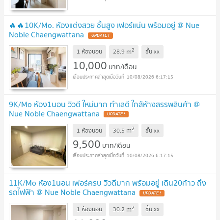
🔥🔥10K/Mo. ห้องแต่งสวย ชั้นสูง เฟอร์แน่น พร้อมอยู่ @ Nue
Noble Chaengwattana
UPDATE !
2
m
1 ห้องนอน
28.9
ชั้น
xx
10,000
บาท/เดือน
10/08/2026 6:17:15
9K/Mo ห้อง1นอน วิวดี ใหม่มาก ทำเลดี ใกล้ห้างสรรพสินค้า @
Nue Noble Chaengwattana
UPDATE !
2
m
1 ห้องนอน
30.5
ชั้น
xx
9,500
บาท/เดือน
10/08/2026 6:17:15
11K/Mo ห้อง1นอน เฟอร์ครบ วิวดีมาก พร้อมอยู่ เดิน20ก้าว ถึง
รถไฟฟ้า @ Nue Noble Chaengwattana
UPDATE !
2
m
1 ห้องนอน
30.2
ชั้น
xx