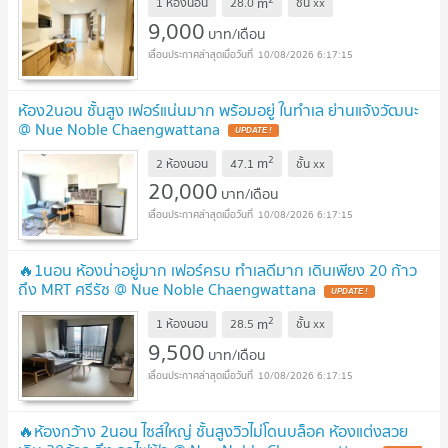
m
1 ห้องนอน
28.0
ชั้น
xx
9,000
บาท/เดือน
10/08/2026 6:17:15
ห้อง2นอน ชั้นสูง เฟอร์แน่นมาก พร้อมอยู่ ในทำเล ย่านแจ้งวัฒนะ
@ Nue Noble Chaengwattana
UPDATE !
2
m
2 ห้องนอน
47.1
ชั้น
xx
20,000
บาท/เดือน
10/08/2026 6:17:15
🔥1นอน ห้องน่าอยู่มาก เฟอร์ครบ ทำเลดีมาก เดินเพียง 20 ก้าว
ถึง MRT ศรีรัช @ Nue Noble Chaengwattana
UPDATE !
2
m
1 ห้องนอน
28.5
ชั้น
xx
9,500
บาท/เดือน
10/08/2026 6:17:15
🔥ห้องกว้าง 2นอน ไซส์ใหญ่ ชั้นสูงวิวไม่โดนบล็อค ห้องแต่งสวย