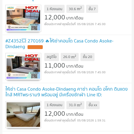
ขนาดห้อง 30.60 ตรม.
2
m
1 ห้องนอน
30.6
ชั้น
7
12,000
บาท/เดือน
05/08/2026 7:45:00
#Z4352💥 270169 🔥ให้เช่าคอนโด Casa Condo Asoke-
Dindaeng
2
m
สตูดิโอ
26.0
ชั้น
20
11,000
บาท/เดือน
05/08/2026 7:45:00
ให้เช่า Casa Condo Asoke-Dindaeng คาซ่า คอนโด อโศก ดินแดง
ใกล้ MRTพระราม9 พร้อมอยู่ มีเครื่องซักผ้า Line ID:
@ppagent
2
m
1 ห้องนอน
31.0
ชั้น
xx
12,000
บาท/เดือน
05/08/2026 1:59:31