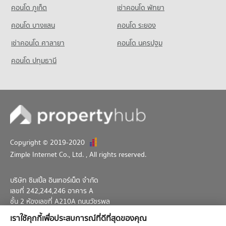
คอนโด ภูเก็ต
เช่าคอนโด พัทยา
คอนโดให้เช่า ประตูน้ำ
มีคอนโดให้เช่า 15,351 ประกาศ
คอนโด บางแสน
คอนโด ระยอง
ขายคอนโด ประตูน้ำ
เช่าคอนโด ศาลายา
คอนโด นครปฐม
มีคอนโดขาย 6,082 ประกาศ
คอนโด ปทุมธานี
คอนโด กรมพัฒนาฝีมือแรงงาน
140 โครงการ
คอนโดให้เช่า กรมพัฒนาฝีมือแรงงาน
มีคอนโดให้เช่า 13,655 ประกาศ
ขายคอนโด กรมพัฒนาฝีมือแรงงาน
มีคอนโดขาย 4,613 ประกาศ
Copyright © 2019-2020
Zimple Internet Co., Ltd.
, All rights reserved.
บริษัท ซิมเปิ้ล อินเทอร์เน็ต จำกัด
เลขที่ 242,244,246 อาคาร A
ชั้น 2 ห้องเลขที่ A210A ถนนวัชรพล
แขวงท่าแร้ง เขตบางเขน กทม. 10230
เราใช้คุกกี้เพื่อประสบการณ์ที่ดีที่สุดของคุณ