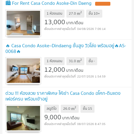
🏙️ For Rent Casa Condo Asoke-Din Daeng
2
m
1 ห้องนอน
27.0
ชั้น
10+
13,000
บาท/เดือน
04/08/2026 7:06:14
🔥 Casa Condo Asoke–Dindaeng ชั้นสูง วิวโล่ง พร้อมอยู่🔥AS-
0068🔥
2
m
1 ห้องนอน
31.0
ชั้น
-
12,000
บาท/เดือน
22/07/2026 1:54:59
ด่วน !!! ห้องสวย ราคาพิเศษ ให้เช่า Casa Condo อโศก-ดินแดง
เฟอร์ครบ พร้อมเข้าอยู่
2
m
สตูดิโอ
26.0
ชั้น
15
9,000
บาท/เดือน
08/07/2026 8:47:05