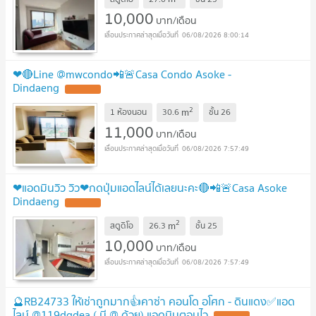
10,000
บาท/เดือน
06/08/2026 8:00:14
❤🔴Line @mwcondo📲🚨Casa Condo Asoke -
Dindaeng
2
m
1 ห้องนอน
30.6
ชั้น
26
11,000
บาท/เดือน
06/08/2026 7:57:49
❤แอดมินวิว วิว❤กดปุ่มแอดไลน์ได้เลยนะคะ🔴📲🚨Casa Asoke
Dindaeng
2
m
สตูดิโอ
26.3
ชั้น
25
10,000
บาท/เดือน
06/08/2026 7:57:49
🔮RB24733 ให้เช่าถูกมาก👍คาซ่า คอนโด อโศก - ดินแดง✅แอด
ไลน์ @119dgdea ( มี @ ด้วย) แอดมินตอบไว