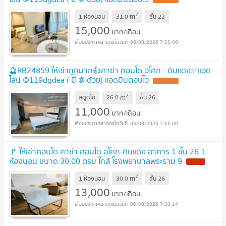
2
m
1 ห้องนอน
31.0
ชั้น
22
15,000
บาท/เดือน
06/08/2026 7:55:00
🔮RB24859 ให้เช่าถูกมาก👍คาซ่า คอนโด อโศก - ดินแดง✅แอด
ไลน์ @119dgdea ( มี @ ด้วย) แอดมินตอบไว
2
m
สตูดิโอ
26.0
ชั้น
26
11,000
บาท/เดือน
06/08/2026 7:55:00
🚩 ให้เช่าคอนโด คาซ่า คอนโด อโศก-ดินแดง อาคาร 1 ชั้น 26 1
ห้องนอน ขนาด 30.00 ตรม ใกล้ โรงพยาบาลพระราม 9
2
m
1 ห้องนอน
30.0
ชั้น
26
13,000
บาท/เดือน
06/08/2026 7:30:14