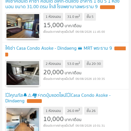
ให้เช่าคอนโด คาซ่า คอนโด อโศก-ดินแดง อาคาร 1 ชั้น 5 1 ห้อง
นอน ขนาด 31.00 ตรม ใกล้ โรงพยาบาลพระราม 9
2
m
1 ห้องนอน
31.0
ชั้น
5
15,000
บาท/เดือน
06/08/2026 11:45:00
ให้เช่า Casa Condo Asoke - Dindaeng 🚝 MRT พระราม 9
2
m
2 ห้องนอน
53.0
ชั้น
20-30
20,000
บาท/เดือน
06/08/2026 10:30:35
💥คุณภัส🔔⚠️🏘️⚡️กดปุ่มแอดไลน์💥Casa Condo Asoke -
Dindaeng
2
m
1 ห้องนอน
26.0
ชั้น
26
10,000
บาท/เดือน
06/08/2026 10:01:31