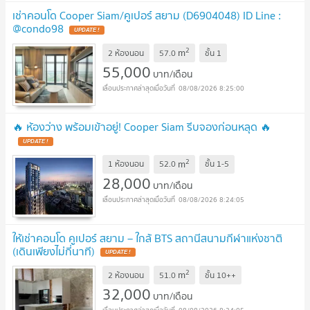
เช่าคอนโด Cooper Siam/คูเปอร์ สยาม (D6904048) ID Line :
@condo98
2
m
2 ห้องนอน
57.0
ชั้น
1
55,000
บาท/เดือน
08/08/2026 8:25:00
🔥 ห้องว่าง พร้อมเข้าอยู่! Cooper Siam รีบจองก่อนหลุด 🔥
2
m
1 ห้องนอน
52.0
ชั้น
1-5
28,000
บาท/เดือน
08/08/2026 8:24:05
ให้เช่าคอนโด คูเปอร์ สยาม – ใกล้ BTS สถานีสนามกีฬาแห่งชาติ
(เดินเพียงไม่กี่นาที)
2
m
2 ห้องนอน
51.0
ชั้น
10++
32,000
บาท/เดือน