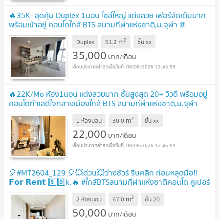
🔥35K- สุดคุ้ม Duplex 1นอน ไซส์ใหญ่ แต่งสวย เฟอร์จัดเต็มมาก
พร้อมเข้าอยู่ คอนโดใกล้ BTS สนามกีฬาแห่งชาติ,ม.จุฬา @
Cooper Siam
2
m
Duplex
51.2
ชั้น
xx
35,000
บาท/เดือน
08/08/2026 12:45:59
🔥22K/Mo ห้อง1นอน แต่งสวยมาก ชั้นสูงสุด 20+ วิวดี พร้อมอยู่
คอนโดทำเลดีใจกลางเมืองใกล้ BTS สนามกีฬาแห่งชาติ,ม.จุฬา
,สาธิตจุฬา @ Cooper Siam
2
m
1 ห้องนอน
30.0
ชั้น
xx
22,000
บาท/เดือน
08/08/2026 12:45:59
🎈#MT2604_129 🎈💥ด่วน💥ว่างชัวร์ รีบคลิก ก่อนหลุดมือ‼️
𝗙𝗼𝗿 𝗥𝗲𝗻𝘁 5️⃣0️⃣k.🔥 #ใกล้BTSสนามกีฬาแห่งชาติคอนโด คูเปอร์
สยาม
2
m
2 ห้องนอน
67.0
ชั้น
20
50,000
บาท/เดือน