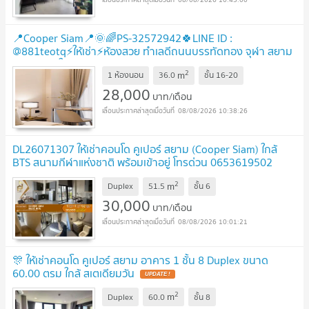
📍Cooper Siam📍🌞🌈PS-32572942🍀LINE ID :
@881teotq⚡ให้เช่า⚡ห้องสวย ทำเลดีถนนบรรทัดทอง จุฬา สยาม
พารากอน ใกล้ทางด่วนศรีรัช🚅BTS สยาม
2
m
1 ห้องนอน
36.0
ชั้น
16-20
28,000
บาท/เดือน
08/08/2026 10:38:26
DL26071307 ให้เช่าคอนโด คูเปอร์ สยาม (Cooper Siam) ใกล้
BTS สนามกีฬาแห่งชาติ พร้อมเข้าอยู่ โทรด่วน 0653619502
LineID @952jdxxk
2
m
Duplex
51.5
ชั้น
6
30,000
บาท/เดือน
08/08/2026 10:01:21
🎊 ให้เช่าคอนโด คูเปอร์ สยาม อาคาร 1 ชั้น 8 Duplex ขนาด
60.00 ตรม ใกล้ สเตเดียมวัน
2
m
Duplex
60.0
ชั้น
8