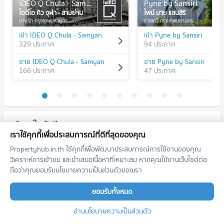
IDEO Q Chula - Samyan
Pyne by Sansiri
ไอดีโอ คิว จุฬา - สามย่าน
ไพน์ บาย แสนสิริ
บางรัก กรุงเทพมหานคร
ราชเทวี กรุงเทพมหานคร
เช่า IDEO Q Chula - Samyan
เช่า Pyne by Sansiri
329 ประกาศ
94 ประกาศ
ขาย IDEO Q Chula - Samyan
ขาย Pyne by Sansiri
166 ประกาศ
47 ประกาศ
ทำเลใกล้เคียง
เราใช้คุกกี้เพื่อประสบการณ์ที่ดีที่สุดของคุณ
รถไฟฟ้า
Propertyhub.in.th ใช้คุกกี้เพื่อพัฒนาประสบการณ์การใช้งานของคุณ
วิเคราะห์การเข้าชม และนำเสนอเนื้อหาที่เหมาะสม หากคุณใช้งานเว็บไซต์ต่อ
คอนโด MRT สามย่าน
BL27
ถือว่าคุณยอมรับนโยบายความเป็นส่วนตัวของเรา
118 โครงการ
ยอมรับทั้งหมด
คอนโดให้เช่า MRT สามย่าน
มีคอนโดให้เช่า 5,412 ประกาศ
อ่านนโยบายความเป็นส่วนตัว
ขายคอนโด MRT สามย่าน