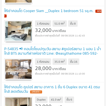
ให้เช่าคอนโด Cooper Siam __Duplex 1 bedroom 51 sq.m.
2
m
1 ห้องนอน
51.0
ชั้น
8
32,000
บาท/เดือน
08/08/2026 11:42:43
P-54835 📢 คอนโดโซนปทุมวัน-สยาม #คูเปอร์สยาม 1 นอน 1 น้ำ
ใกล้ BTS สนามกีฬาแห่งชาติ Line: @easythaihome 085-592-
2897
2
m
1 ห้องนอน
35.0
ชั้น
16
28,000
บาท/เดือน
08/08/2026 11:10:00
ให้เช่าคอนโด คูเปอร์ สยาม อาคาร 1 ชั้น 6 Duplex ขนาด 41 ตรม
ใกล้ สเตเดียมวัน
2
m
Duplex
41.0
ชั้น
6