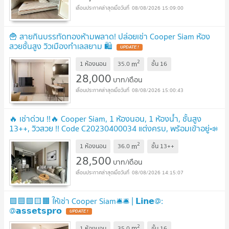
08/08/2026 15:09:00
🍟 สายกินบรรทัดทองห้ามพลาด! ปล่อยเช่า Cooper Siam ห้อง
สวยชั้นสูง วิวเมืองทำเลสยาม 🛍️
2
m
1 ห้องนอน
35.0
ชั้น
16
28,000
บาท/เดือน
08/08/2026 15:00:43
🔥 เช่าด่วน !!🔥 Cooper Siam, 1 ห้องนอน, 1 ห้องน้ำ, ชั้นสูง
13++, วิวสวย !! Code C20230400034 แต่งครบ, พร้อมเข้าอยู่📣
📣
2
m
1 ห้องนอน
36.0
ชั้น
13++
28,500
บาท/เดือน
08/08/2026 14:15:07
🟪🟦🟩🟨🟧 ให้เช่า Cooper Siam🛎️🛎️ | 𝗟𝗶𝗻𝗲@:
@𝗮𝘀𝘀𝗲𝘁𝘀𝗽𝗿𝗼
2
m
1 ห้องนอน
35.0
ชั้น
16