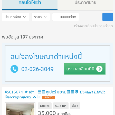
คอนโดให้เช่า
ประกาศขาย
Cooper Siam
Cooper Siam
ประเภทห้อง
ราคา
แบบละเอียด
เรียงจากเลื่อนประกาศล่าสุด
พบข้อมูล 197 ประกาศ
#SC15674 📌 เช่า | 🟦🟨คูเปอร์ สยาม🟥🟩💬 𝑪𝒐𝒏𝒕𝒂𝒄𝒕 𝑳𝑰𝑵𝑬:
@𝒔𝒆𝒄𝒓𝒆𝒕𝒑𝒓𝒐𝒑𝒆𝒓𝒕𝒚 🔥✨
2
m
Duplex
51.3
ชั้น
8
35,000
บาท/เดือน