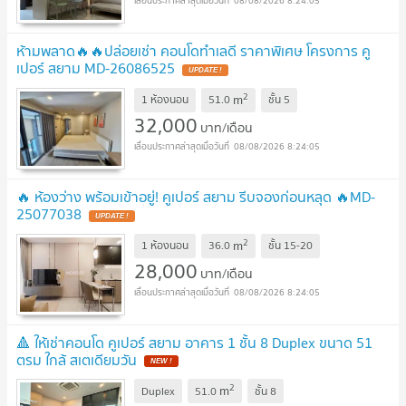
08/08/2026 8:24:05
ห้ามพลาด🔥🔥ปล่อยเช่า คอนโดทำเลดี ราคาพิเศษ โครงการ คู
เปอร์ สยาม MD-26086525
2
m
1 ห้องนอน
51.0
ชั้น
5
32,000
บาท/เดือน
08/08/2026 8:24:05
🔥 ห้องว่าง พร้อมเข้าอยู่! คูเปอร์ สยาม รีบจองก่อนหลุด 🔥MD-
25077038
2
m
1 ห้องนอน
36.0
ชั้น
15-20
28,000
บาท/เดือน
08/08/2026 8:24:05
🔺 ให้เช่าคอนโด คูเปอร์ สยาม อาคาร 1 ชั้น 8 Duplex ขนาด 51
ตรม ใกล้ สเตเดียมวัน
2
m
Duplex
51.0
ชั้น
8