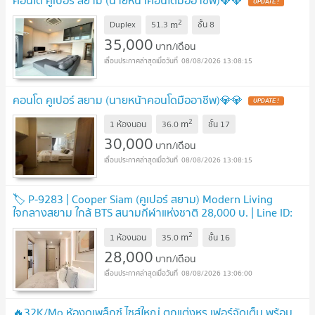
คอนโด คูเปอร์ สยาม (นายหน้าคอนโดมืออาชีพ)💎💎
2
m
Duplex
51.3
ชั้น
8
35,000
บาท/เดือน
08/08/2026 13:08:15
คอนโด คูเปอร์ สยาม (นายหน้าคอนโดมืออาชีพ)💎💎
2
m
1 ห้องนอน
36.0
ชั้น
17
30,000
บาท/เดือน
08/08/2026 13:08:15
🏷️ P-9283 | Cooper Siam (คูเปอร์ สยาม) Modern Living
ใจกลางสยาม ใกล้ BTS สนามกีฬาแห่งชาติ 28,000 บ. | Line ID:
@easycondoplus | 099-229-6397
2
m
1 ห้องนอน
35.0
ชั้น
16
28,000
บาท/เดือน
08/08/2026 13:06:00
🔥32K/Mo ห้องดูเพล็กซ์ ไซส์ใหญ่ ตกแต่งหรู เฟอร์จัดเต็ม พร้อม