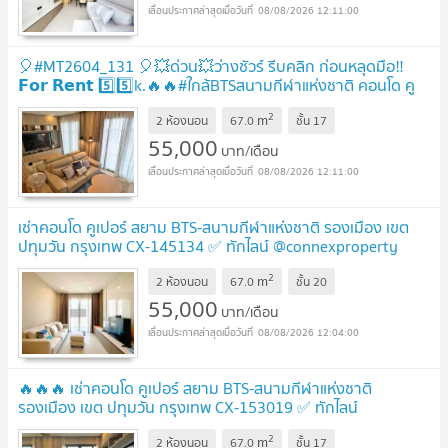
08/08/2026 12:11:00
🎈#MT2604_131 🎈💥ด่วน💥ว่างชัวร์ รีบคลิก ก่อนหลุดมือ‼️
𝗙𝗼𝗿 𝗥𝗲𝗻𝘁 5️⃣5️⃣k.🔥🔥#ใกล้BTSสนามกีฬาแห่งชาติ คอนโด คู
เปอร์สยาม
2
m
2 ห้องนอน
67.0
ชั้น
17
55,000
บาท/เดือน
08/08/2026 12:11:00
เช่าคอนโด คูเปอร์ สยาม BTS-สนามกีฬาแห่งชาติ รองเมือง เขต
ปทุมวัน กรุงเทพ CX-145134 ✅ ทักไลน์ @connexproperty
ตอบทันที ทีมงานมืออาชีพ ✅
2
m
2 ห้องนอน
67.0
ชั้น
20
55,000
บาท/เดือน
08/08/2026 12:04:00
🔥🔥🔥 เช่าคอนโด คูเปอร์ สยาม BTS-สนามกีฬาแห่งชาติ
รองเมือง เขต ปทุมวัน กรุงเทพ CX-153019 ✅ ทักไลน์
@connexproperty ตอบทันที ทีมงานมืออาชีพ ✅ 🔥🔥🔥
2
m
2 ห้องนอน
67.0
ชั้น
17