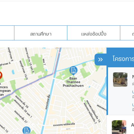
สถานศึกษา
แหล่งช้อปปิ้ง
โครงการ
เ
ม
ม
A