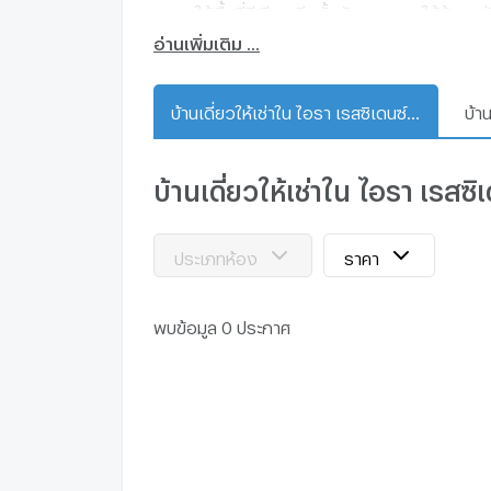
เพราะให้พื้นที่สีเขียว อีกทั้งยังออกแบบให้บ้านอ
การเดินทางสะดวก
อ่านเพิ่มเติม ...
ถนนงามวงศ์วาน
ทางด่วนศรีรัช (ด่านงามวงศ์วาน)
บ้านเดี่ยวให้เช่าใน ไอรา เรสซิเดนซ์ งามวงศ์วาน
ทางด่วนศรีรัช (ด่านประชาชื่น)
รถไฟฟ้า สถานีแยกติวานนท์ (สีม่วง)
รถไฟฟ้า สถานีศูนย์ราชการนนทบุรี (สีช
บ้านเดี่ยวให้เช่าใน ไอรา เรสซ
รถไฟฟ้า สถานีบางเขน (สีแดง)
ใกล้แหล่งอำนวยความสะดวก
The Mall งามวงศ์วาน
ประเภทห้อง
ราคา
Lotus’s พงษ์เพชร
HomePro ประชาชื่น
Esplanade Cineplex งามวงศ์วาน
พบข้อมูล 0 ประกาศ
Central แจ้งวัฒนะ
ม.ธุรกิจบัณฑิตย์
St. Andrews Samakee International Sc
International School Bangkok (ISB)
ม.เกษตรศาสตร์ (บางเขน)
รพ.นนทเวช
รพ.เกษมราษฎร์ ประชาชื่น