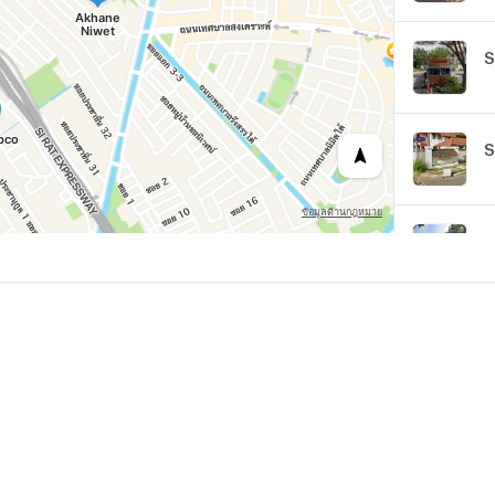
S
S
B