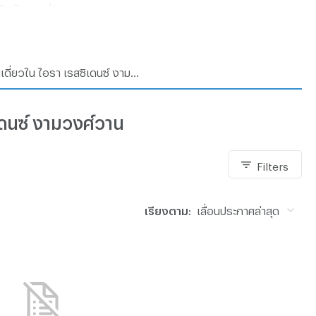
ยู่ติดกับสวนส่วนกลาง
บ้านเดี่ยวใน ไอรา เรสซิเดนซ์ งามวงศ์วาน
มพู)
ิเดนซ์ งามวงศ์วาน
Filters
เรียงตาม:
เลื่อนประกาศล่าสุด
hool