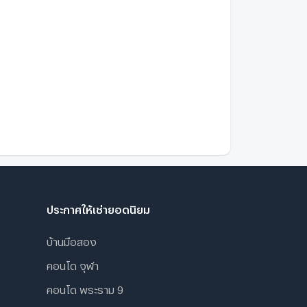
ประกาศให้เช่ายอดนิยม
บ้านมือสอง
คอนโด จุฬา
คอนโด พระราม 9