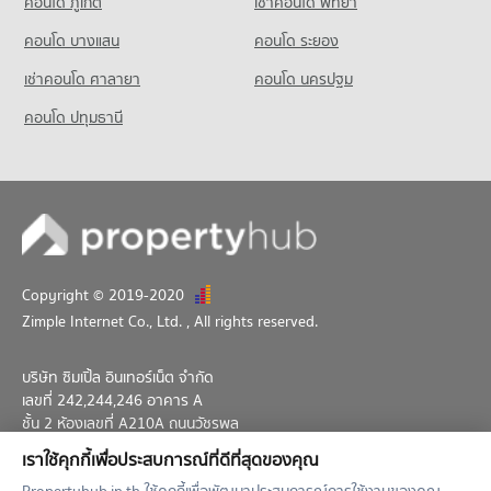
คอนโด ภูเก็ต
เช่าคอนโด พัทยา
คอนโดให้เช่า พหลโยธิน 29
มีคอนโดให้เช่า 3 ประกาศ
คอนโด บางแสน
คอนโด ระยอง
ขายคอนโด พหลโยธิน 29
เช่าคอนโด ศาลายา
คอนโด นครปฐม
มีคอนโดขาย 1 ประกาศ
คอนโด ปทุมธานี
คอนโด พหลโยธิน 19
1 โครงการ
คอนโดให้เช่า พหลโยธิน 19
มีคอนโดให้เช่า 6 ประกาศ
ขายคอนโด พหลโยธิน 19
มีคอนโดขาย 0 ประกาศ
Copyright © 2019-2020
คอนโด พหลโยธิน 17
Zimple Internet Co., Ltd.
, All rights reserved.
1 โครงการ
คอนโดให้เช่า พหลโยธิน 17
บริษัท ซิมเปิ้ล อินเทอร์เน็ต จำกัด
มีคอนโดให้เช่า 188 ประกาศ
เลขที่ 242,244,246 อาคาร A
ขายคอนโด พหลโยธิน 17
ชั้น 2 ห้องเลขที่ A210A ถนนวัชรพล
มีคอนโดขาย 50 ประกาศ
แขวงท่าแร้ง เขตบางเขน กทม. 10230
เราใช้คุกกี้เพื่อประสบการณ์ที่ดีที่สุดของคุณ
02-026-3049
support@propertyhub.in.th
คอนโด วิภาวดีรังสิต 15