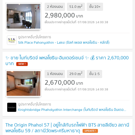
2
m
2 ห้องนอน
51.0
ชั้น
10+
2,980,000
บาท
07/08/2026 14:00:38
Silk Place Pahonyothin - Laksi (ซิลค์ เพลส พหลโยธิน - หลักสี่)
✨ ขาย ไนท์บริดจ์ พหลโยธิน-อินเตอร์เชนจ์ ✨ 💰 ราคา 2,670,000
บาท
NEW !
2
m
1 ห้องนอน
29.0
ชั้น
1-5
2,670,000
บาท
07/08/2026 14:00:38
Knightsbridge Phaholyothin Interchange (ไนท์บริดจ์ พหลโยธิน อินเตอร์เชนจ์)
The Origin Phahol 57 | อยู่ใกล้กับรถไฟฟ้า BTS สายสีเขียว สถานี
พหลโยธิน 59 / สถานีวัดพระศรีมหาธาตุ
UPDATE !