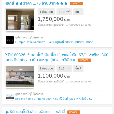
หลักสี่ 🔥🔥ราคา 1.75 ล้านบาท🔥🔥🔥
UPDATE !
2
m
1 ห้องนอน
31.0
ชั้น
9
1,750,000
บาท
07/08/2026 14:19:05
Lumpini Ville Ramintra - Laksi (ลุมพินี วิลล์ รามอินทรา - หลักสี่)
P'Ta180326 🚩คอนโดรีเจ้นท์โฮม 1 พหลโยธิน 67/1 📍เพียง 300
เมตร ถึง bts สถานีสายหยุด (btsสายสีเขียว)
UPDATE !
2
m
1 ห้องนอน
31.5
ชั้น
7
1,100,000
บาท
07/08/2026 14:19:04
Regent Home 1 Phaholyothin 67 (รีเจ้นท์ โฮม 1 พหลโยธิน 67)
ลุมพินี คอนโดวิลล์ รามอินทรา - หลักสี่
UPDATE !