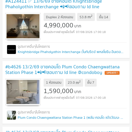
#A124411 ✅ 13/6/69 ขายคอนโด Knightsbridge
Phaholyothin Interchange 📲📢สอบถาม ld line
@condoboy
UPDATE !
2
m
Duplex 2 ห้องนอน
53.8
ชั้น
14
4,990,000
บาท
07/08/2026 17:00:18
Knightsbridge Phaholyothin Interchange (ไนท์บริดจ์ พหลโยธิน อินเตอร์เชนจ์)
#b4626 13/2/69 ขายคอนโด Plum Condo Chaengwattana
Station Phase 1📲📢สอบถาม ld line @condoboy
UPDATE !
2
m
1 ห้องนอน
23.0
ชั้น
7
1,590,000
บาท
07/08/2026 17:00:18
Plum Condo Chaengwattana Station Phase 1 (พลัม คอนโด แจ้งวัฒนะ สเตชั่น เฟส 1)