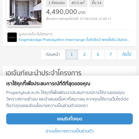
2
m
1 ห้องนอน
40.0
ชั้น
14
4,490,000
บาท
07/08/2026 13:09:17
Knightsbridge Phaholyothin Interchange (ไนท์บริดจ์ พหลโยธิน อินเตอร์เชนจ์)
ก่อนหน้า
1
2
...
6
7
ถัดไป
เอเจ้นท์แนะนำประจำโครงการ
เราใช้คุกกี้เพื่อประสบการณ์ที่ดีที่สุดของคุณ
ตำแหน่งนี้ยังว่างอยู่
Propertyhub.in.th ใช้คุกกี้เพื่อพัฒนาประสบการณ์การใช้งานของคุณ
สมัครเป็นนายหน้าแนะนำในพื้นที่นี้
วิเคราะห์การเข้าชม และนำเสนอเนื้อหาที่เหมาะสม หากคุณใช้งานเว็บไซต์ต่อ
เพิ่มโอกาสสอบถาม รับฝาก เช่า/ขาย อสังหาฯ
ถือว่าคุณยอมรับนโยบายความเป็นส่วนตัวของเรา
ลงทะเบียนตำแหน่งนี้
ยอมรับทั้งหมด
อ่านนโยบายความเป็นส่วนตัว