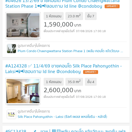
#b4626 13/2/69 ขายคอนโด Plum Condo Chaengwattana
Station Phase 1📲📢สอบถาม ld line @condoboy
UPDATE !
2
m
1 ห้องนอน
23.0
ชั้น
7
1,590,000
บาท
07/08/2026 17:00:18
Plum Condo Chaengwattana Station Phase 1 (พลัม คอนโด แจ้งวัฒนะ สเตชั่น เฟส 1)
#A124328 ✅ 11/4/69 ขายคอนโด Silk Place Pahonyothin -
Laksi📲📢สอบถาม ld line @condoboy
UPDATE !
2
m
1 ห้องนอน
35.0
ชั้น
4
2,600,000
บาท
07/08/2026 17:00:18
Silk Place Pahonyothin - Laksi (ซิลค์ เพลส พหลโยธิน - หลักสี่)
#SC13428 📌 ขาย | 🟦🟨พลัม คอนโด แจ้งวัฒนะ สเตชั่น เฟส