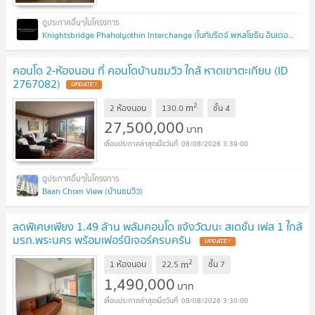
Knightsbridge Phaholyothin Interchange (ไนท์บริดจ์ พหลโยธิน อินเตอร์เชนจ์)
คอนโด 2-ห้องนอน ที่ คอนโดบ้านชมวิว ใกล้ หาดเขาตะเกียบ (ID
2767082)
UPDATE !
2
m
2 ห้องนอน
130.0
ชั้น
4
27,500,000
บาท
08/08/2026 3:39:00
Baan Chom View (บ้านชมวิว)
ลดพิเศษเพียง 1.49 ล้าน พลัมคอนโด แจ้งวัฒนะ สเตชั่น เฟส 1 ใกล้
มรภ.พระนคร พร้อมเฟอร์นิเจอร์ครบครัน
UPDATE !
2
m
1 ห้องนอน
22.5
ชั้น
7
1,490,000
บาท
08/08/2026 3:30:00