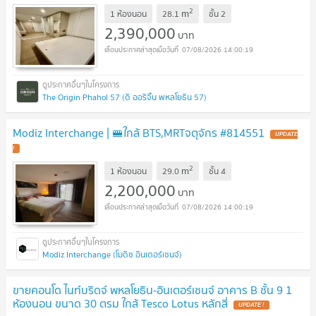
2
m
1 ห้องนอน
28.1
ชั้น
2
2,390,000
บาท
07/08/2026 14:00:19
The Origin Phahol 57 (ดิ ออริจิ้น พหลโยธิน 57)
Modiz Interchange | 🚝ใกล้ BTS,MRTจตุจักร #814551
UPDATE
!
2
m
1 ห้องนอน
29.0
ชั้น
4
2,200,000
บาท
07/08/2026 14:00:19
Modiz Interchange (โมดิซ อินเตอร์เชนจ์)
ขายคอนโด ไนท์บริดจ์ พหลโยธิน-อินเตอร์เชนจ์ อาคาร B ชั้น 9 1
ห้องนอน ขนาด 30 ตรม ใกล้ Tesco Lotus หลักสี่
UPDATE !