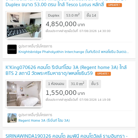
Duplex ขนาด 53.00 ตรม ใกล้ Tesco Lotus หลักสี่
UPDATE !
2
m
Duplex
53.0
ชั้น
14
4,850,000
บาท
07/08/2026 14:30:00
Knightsbridge Phaholyothin Interchange (ไนท์บริดจ์ พหลโยธิน อินเตอร์เชนจ์)
K'King070626 คอนโด รีเจ้นท์โฮม 3A (Regent home 3A) ใกล้
BTS 2 สถานี วัดพระศรีมหาธาตุ/พหลโยธิน59
UPDATE !
2
m
1 ห้องนอน
31.0
ชั้น
5
1,550,000
บาท
07/08/2026 14:19:08
Regent Home 3A (รีเจ้นท์ โฮม 3A)
SIRINAWINDA190326 คอนโด ลุมพินี คอนโดวิลล์ รามอินทรา -