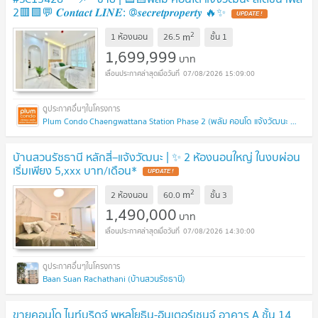
2​🟥🟩💬 𝑪𝒐𝒏𝒕𝒂𝒄𝒕 𝑳𝑰𝑵𝑬: @𝒔𝒆𝒄𝒓𝒆𝒕𝒑𝒓𝒐𝒑𝒆𝒓𝒕𝒚 🔥✨
UPDATE !
2
m
1 ห้องนอน
26.5
ชั้น
1
1,699,999
บาท
07/08/2026 15:09:00
Plum Condo Chaengwattana Station Phase 2 (พลัม คอนโด แจ้งวัฒนะ สเตชั่น เฟส 2)
บ้านสวนรัชธานี หลักสี่–แจ้งวัฒนะ | ✨ 2 ห้องนอนใหญ่ ในงบผ่อน
เริ่มเพียง 5,xxx บาท/เดือน*
UPDATE !
2
m
2 ห้องนอน
60.0
ชั้น
3
1,490,000
บาท
07/08/2026 14:30:00
Baan Suan Rachathani (บ้านสวนรัชธานี)
ขายคอนโด ไนท์บริดจ์ พหลโยธิน-อินเตอร์เชนจ์ อาคาร A ชั้น 14