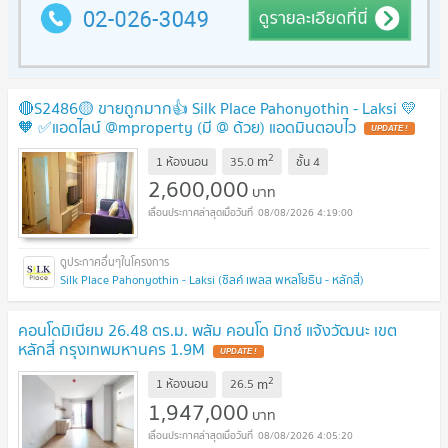
🔴S2486🟡 ขายถูกมาก👍 Silk Place Pahonyothin - Laksi 💛
🧡 ✅แอดไลน์ @mproperty (มี @ ด้วย) แอดมินตอบไว
UPDATE !
2
m
1 ห้องนอน
35.0
ชั้น
4
2,600,000
บาท
08/08/2026 4:19:00
Silk Place Pahonyothin - Laksi (ซิลค์ เพลส พหลโยธิน - หลักสี่)
คอนโดมิเนียม 26.48 ตร.ม. พลัม คอนโด มิกซ์ แจ้งวัฒนะ เขต
หลักสี่ กรุงเทพมหานคร 1.9M
UPDATE !
2
m
1 ห้องนอน
26.5
1,947,000
บาท
08/08/2026 4:05:20