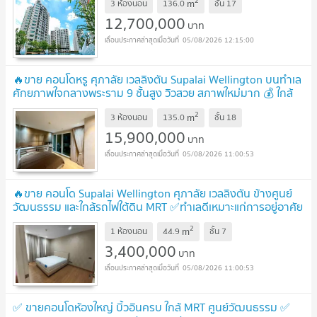
2
m
3 ห้องนอน
136.0
ชั้น
17
12,700,000
บาท
05/08/2026 12:15:00
🔥ขาย คอนโดหรู ศุภาลัย เวลลิงตัน Supalai Wellington บนทำเล
ศักยภาพใจกลางพระราม 9 ชั้นสูง วิวสวย สภาพใหม่มาก 💰 ใกล้
MRT ศูนย์วัฒนธรรมฯ
UPDATE !
2
m
3 ห้องนอน
135.0
ชั้น
18
15,900,000
บาท
05/08/2026 11:00:53
🔥ขาย คอนโด Supalai Wellington ศุภาลัย เวลลิงตัน ข้างศูนย์
วัฒนธรรม และใกล้รถไฟใต้ดิน MRT ✅ทำเลดีเหมาะแก่การอยู่อาศัย
หรือลงทุน
UPDATE !
2
m
1 ห้องนอน
44.9
ชั้น
7
3,400,000
บาท
05/08/2026 11:00:53
✅ ขายคอนโดห้องใหญ่ บิ้วอินครบ ใกล้ MRT ศูนย์วัฒนธรรม ✅