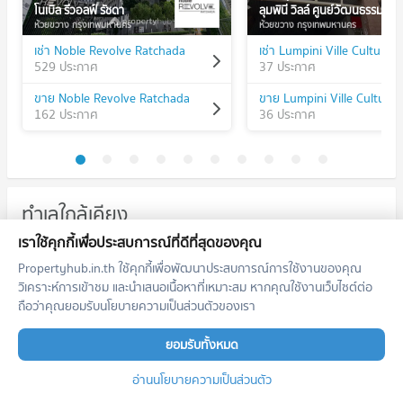
โนเบิล รีวอลฟ์ รัชดา
ลุมพินี วิลล์ ศูนย์วัฒนธรรม
ห้วยขวาง กรุงเทพมหานคร
ห้วยขวาง กรุงเทพมหานคร
เช่า Noble Revolve Ratchada
เช่า Lumpini Ville Cultural 
529 ประกาศ
37 ประกาศ
ขาย Noble Revolve Ratchada
ขาย Lumpini Ville Cultural
162 ประกาศ
36 ประกาศ
ทำเลใกล้เคียง
เราใช้คุกกี้เพื่อประสบการณ์ที่ดีที่สุดของคุณ
รถไฟฟ้า
Propertyhub.in.th ใช้คุกกี้เพื่อพัฒนาประสบการณ์การใช้งานของคุณ
คอนโด MRT ศูนย์วัฒนธรรมแห่งประเทศไทย
BL19
วิเคราะห์การเข้าชม และนำเสนอเนื้อหาที่เหมาะสม หากคุณใช้งานเว็บไซต์ต่อ
ถือว่าคุณยอมรับนโยบายความเป็นส่วนตัวของเรา
48 โครงการ
คอนโดให้เช่า MRT ศูนย์วัฒนธรรมแห่งประเทศไทย
ยอมรับทั้งหมด
มีคอนโดให้เช่า 4,121 ประกาศ
ขายคอนโด MRT ศูนย์วัฒนธรรมแห่งประเทศไทย
อ่านนโยบายความเป็นส่วนตัว
มีคอนโดขาย 1,873 ประกาศ