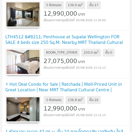
2
m
3 ห้องนอน
136.0
ชั้น
17
12,990,000
บาท
05/08/2026 13:30:00
LTH4512 &#8211; Penthouse at Supalai Wellington FOR
SALE 4 beds size 250 Sq.M. Nearby MRT Thailand Cultural
Centre station ONLY 27.075 MB
UPDATE !
2
m
ROOM_TYPE_OTHER
250.0
ชั้น
0
27,075,000
บาท
05/08/2026 13:15:13
⚡ Hot Deal Condo for Sale | Ratchada | Well-Priced Unit in
Great Location | Near MRT Thailand Cultural Centre |
12,990,000 THB - LTH14957
UPDATE !
2
m
3 ห้องนอน
136.8
ชั้น
16
12,990,000
บาท
05/08/2026 13:15:13
1 ห้องนอน ขนาด 47 ตร.ม. ชั้น 10 คอนโดศุภาลัย เวลลิงตัน ใกล้