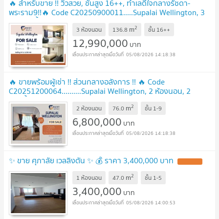
🔥 สำหรับขาย !! วิวสวย, ชั้นสูง 16++, ทำเลดีใจกลางรัชดา-
พระราม9!!🔥 Code C20250900011.....Supalai Wellington, 3
นอน, 3 น้ำ, แต่งครบ, ราคาพิเศษ!!📣📣
UPDATE !
2
m
3 ห้องนอน
136.8
ชั้น
16++
12,990,000
บาท
05/08/2026 14:18:38
🔥 ขายพร้อมผู้เช่า !! ส่วนกลางอลังการ !! 🔥 Code
C20251200064..........Supalai Wellington, 2 ห้องนอน, 2
ห้องน้ำ, แต่งครบ, ราคาพิเศษ!!📣📣
UPDATE !
2
m
2 ห้องนอน
76.0
ชั้น
1-9
6,800,000
บาท
05/08/2026 14:18:38
✨ ขาย ศุภาลัย เวลลิงตัน ✨ 💰 ราคา 3,400,000 บาท
UPDATE !
2
m
1 ห้องนอน
47.0
ชั้น
1-5
3,400,000
บาท
05/08/2026 14:00:53