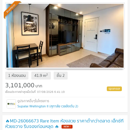
Premium
2
1 ห้องนอน
41.9
m
ชั้น
2
3,101,000
บาท
07/08/2026 6:41:19
Supalai Wellington II (ศุภาลัย เวลลิงตัน 2)
🔥MD-26066673 Rare Item ห้องสวย ราคาต่ำกว่าตลาด เอ็กซ์ที
ห้วยขวาง รีบจองก่อนหลุด 🔥
NEW !