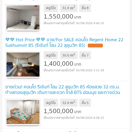
@easythaihome 085-592-2897
UPDATE !
2
m
สตูดิโอ
31.0
ชั้น
8
1,550,000
บาท
05/08/2026 4:40:10
💙💙 Hot Price 💙💙 ขาย/For SALE คอนโด Regent Home 22
Sukhumvit 85 (รีเจ้นท์ โฮม 22 สุขุมวิท 85)
UPDATE !
2
m
สตูดิโอ
30.0
ชั้น
7
1,400,000
บาท
05/08/2026 3:51:58
ขายด่วน! คอนโด รีเจ้นท์ โฮม 22 สุขุมวิท 85 ห้องสวย 32 ตร.ม.
ทำเลทองสุขุมวิท เดินทางสะดวก ใกล้ BTS อ่อนนุช และทางด่วน
NEW !
2
m
สตูดิโอ
32.0
ชั้น
5
1,500,000
บาท
04/08/2026 8:06:23