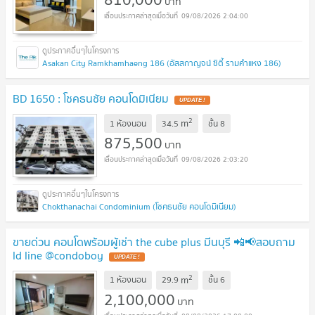
บาท
09/08/2026 2:04:00
Asakan City Ramkhamhaeng 186 (อัสสกาญจน์ ซิตี้ รามคำแหง 186)
BD 1650 : โชคธนชัย คอนโดมิเนียม
UPDATE !
2
m
1 ห้องนอน
34.5
ชั้น
8
875,500
บาท
09/08/2026 2:03:20
Chokthanachai Condominium (โชคธนชัย คอนโดมิเนียม)
ขายด่วน คอนโดพร้อมผู้เช่า the cube plus มีนบุรี 📲📢สอบถาม
ld line @condoboy
UPDATE !
2
m
1 ห้องนอน
29.9
ชั้น
6
2,100,000
บาท