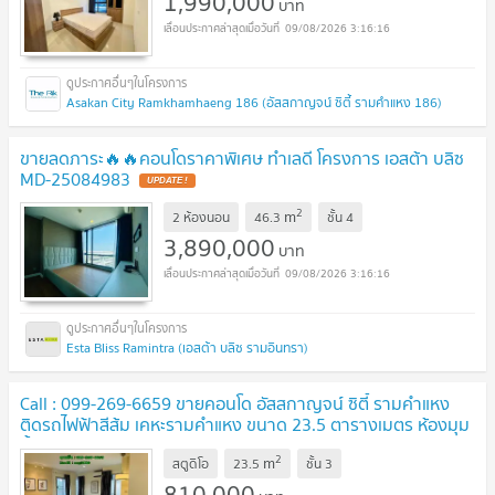
1,990,000
บาท
09/08/2026 3:16:16
Asakan City Ramkhamhaeng 186 (อัสสกาญจน์ ซิตี้ รามคำแหง 186)
ขายลดภาระ🔥🔥คอนโดราคาพิเศษ ทำเลดี โครงการ เอสต้า บลิซ
MD-25084983
UPDATE !
2
m
2 ห้องนอน
46.3
ชั้น
4
3,890,000
บาท
09/08/2026 3:16:16
Esta Bliss Ramintra (เอสต้า บลิซ รามอินทรา)
Call : 099-269-6659 ขายคอนโด อัสสกาญจน์ ซิตี้ รามคำแหง
ติดรถไฟฟ้าสีส้ม เคหะรามคำแหง ขนาด 23.5 ตารางเมตร ห้องมุม
ชั้น3 ตกแต่งครบ
UPDATE !
2
m
สตูดิโอ
23.5
ชั้น
3
810,000