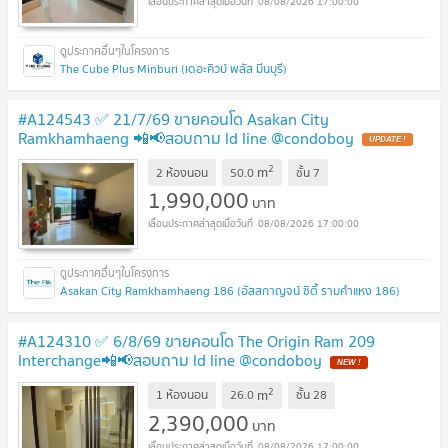
08/08/2026 17:00:00
The Cube Plus Minburi (เดอะคิวบ์ พลัส มีนบุรี)
#A124543 ✅ 21/7/69 ขายคอนโด Asakan City
Ramkhamhaeng 📲📢สอบถาม ld line @condoboy
UPDATE !
2
m
2 ห้องนอน
50.0
ชั้น
7
1,990,000
บาท
08/08/2026 17:00:00
Asakan City Ramkhamhaeng 186 (อัสสกาญจน์ ซิตี้ รามคำแหง 186)
#A124310 ✅ 6/8/69 ขายคอนโด The Origin Ram 209
Interchange📲📢สอบถาม ld line @condoboy
NEW !
2
m
1 ห้องนอน
26.0
ชั้น
28
2,390,000
บาท
08/08/2026 17:00:00