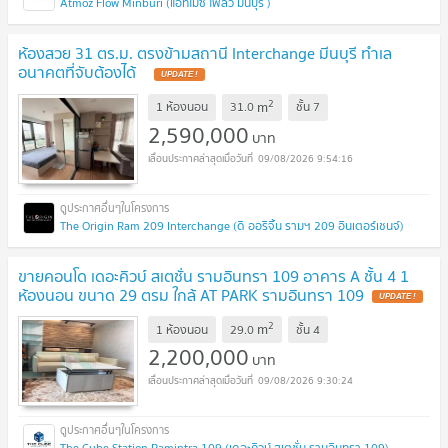
Atmoz Flow Minburi (แอทโมซ โฟลว์ มีนบุรี )
ห้องสวย 31 ตร.ม. ตรงข้ามสถานี Interchange มีนบุรี ทำเล
อนาคตที่จับต้องได้
UPDATE !
2
m
1 ห้องนอน
31.0
ชั้น
7
2,590,000
บาท
09/08/2026 9:54:16
The Origin Ram 209 Interchange (ดิ ออริจิ้น รามฯ 209 อินเตอร์เชนจ์)
ขายคอนโด เดอะคิวบ์ สเตชั่น รามอินทรา 109 อาคาร A ชั้น 4 1
ห้องนอน ขนาด 29 ตรม ใกล้ AT PARK รามอินทรา 109
UPDATE !
2
m
1 ห้องนอน
29.0
ชั้น
4
2,200,000
บาท
09/08/2026 9:30:24
The Cube Station Ramintra 109 (เดอะคิวบ์ สเตชั่น รามอินทรา 109)