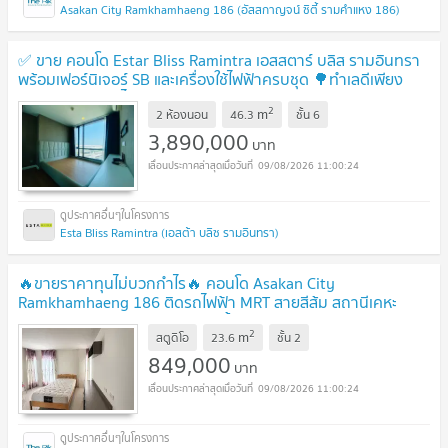
Asakan City Ramkhamhaeng 186 (อัสสกาญจน์ ซิตี้ รามคำแหง 186)
✅ ขาย คอนโด Estar Bliss Ramintra เอสสตาร์ บลิส รามอินทรา
พร้อมเฟอร์นิเจอร์ SB และเครื่องใช้ไฟฟ้าครบชุด 🌳ทำเลดีเพียง
100 เมตร ถึงรถไฟฟ้า
UPDATE !
2
m
2 ห้องนอน
46.3
ชั้น
6
3,890,000
บาท
09/08/2026 11:00:24
Esta Bliss Ramintra (เอสต้า บลิซ รามอินทรา)
🔥ขายราคาทุนไม่บวกกำไร🔥 คอนโด Asakan City
Ramkhamhaeng 186 ติดรถไฟฟ้า MRT สายสีส้ม สถานีเคหะ
รามคำแหง เฟอร์ฯ ครบ✅ พร้อมหิ้วกระเป๋าเข้าอยู่
UPDATE !
2
m
สตูดิโอ
23.6
ชั้น
2
849,000
บาท
09/08/2026 11:00:24