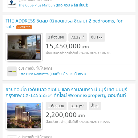
The Cube Plus Minburi (เดอะคิวบ์ พลัส มีนบุรี)
THE ADDRESS ชิดลม (ดิ แอดเดรส ชิดลม) 2 bedrooms, for
sale
UPDATE !
2
m
2 ห้องนอน
72.2
ชั้น
1x+
15,450,000
บาท
09/08/2026 13:06:00
Esta Bliss Ramintra (เอสต้า บลิซ รามอินทรา)
ขายคอนโด เจดับบลิว สเตชั่น แอท รามอินทรา มีนบุรี เขต มีนบุรี
กรุงเทพ CX-145555 ✅ ทักไลน์ @connexproperty ตอบทันที
ทีมงานมืออาชีพ ✅
NEW !
2
m
1 ห้องนอน
31.0
ชั้น
9
2,200,000
บาท
09/08/2026 12:15:02