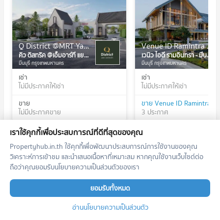
Q District @MRT Yaek Rom Klao
Venue ID Ramintra - Minburi
คิว ดิสทริค @เอ็มอาร์ที แยกร่มเกล้า
เวนิว ไอดี รามอินทรา - มีนบุรี
มีนบุรี กรุงเทพมหานคร
มีนบุรี กรุงเทพมหานคร
เช่า
เช่า
ไม่มีประกาศให้เช่า
ไม่มีประกาศให้เช่า
ขาย
ขาย Venue ID Ramintra - 
ไม่มีประกาศขาย
3 ประกาศ
เราใช้คุกกี้เพื่อประสบการณ์ที่ดีที่สุดของคุณ
Propertyhub.in.th ใช้คุกกี้เพื่อพัฒนาประสบการณ์การใช้งานของคุณ
วิเคราะห์การเข้าชม และนำเสนอเนื้อหาที่เหมาะสม หากคุณใช้งานเว็บไซต์ต่อ
ทำเลใกล้เคียง
ถือว่าคุณยอมรับนโยบายความเป็นส่วนตัวของเรา
รถไฟฟ้า
ยอมรับทั้งหมด
สถานศึกษา
อ่านนโยบายความเป็นส่วนตัว