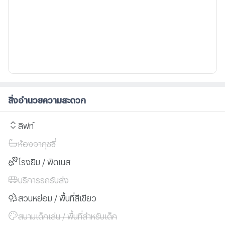
สิ่งอำนวยความสะดวก
ลิฟท์
ห้องจากุซซี่
โรงยิม / ฟิตเนส
บริการรถรับส่ง
สวนหย่อม / พื้นที่สีเขียว
สนามเด็กเล่น / พื้นที่สำหรับเด็ก