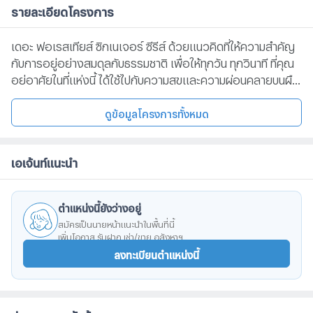
รายละเอียดโครงการ
เดอะ ฟอเรสเทียส์ ซิกเนเจอร์ ซีรีส์ ด้วยแนวคิดที่ให้ความสำคัญ
กับการอยู่อย่างสมดุลกับธรรมชาติ เพื่อให้ทุกวัน ทุกวินาที ที่คุณ
อยู่อาศัยในที่แห่งนี้ ได้ใช้ไปกับความสุขและความผ่อนคลายบนผืน
ป่าอันอุดมสมบูรณ์ขนาด 30 ไร่ ใจกลาง เดอะ ฟอเรสเทียส์แรง
บันดาลใจที่เชื่อมต่อชีวิตด้วยความเป็นหนึ่งเดียวกับธรรมชาติ
ดูข้อมูลโครงการทั้งหมด
ด้วยยูนิตขนาดใหญ่ที่ได้เห็นวิวผืนป่า เดอะ ฟอเรสเทียส์ ที่ยาว
ที่สุด ที่จะทำให้ทุกคนในครอบครัวได้ค้นพบความเป็นส่วนตัวและ
เอเจ้นท์แนะนำ
สิทธิพิเศษที่เหนือกว่า จากการสร้างสรรค์อย่างใส่ใจในทุกองค์
ประกอบ เพื่อส่งมอบการใช้ชีวิตที่ดีอย่างยั่งยืนสามารถเชื่อมต่อ
ไปยังสถานที่สำคัญรถไฟฟ้าสายสีเหลือง (สถานีศรีเอี่ยม)Mega
ตำแหน่งนี้ยังว่างอยู่
Bangna IKEA, Central บางนาCentral Village
สมัครเป็นนายหน้าแนะนำในพื้นที่นี้
เพิ่มโอกาส รับฝาก เช่า/ขาย อสังหาฯ
ลงทะเบียนตำแหน่งนี้