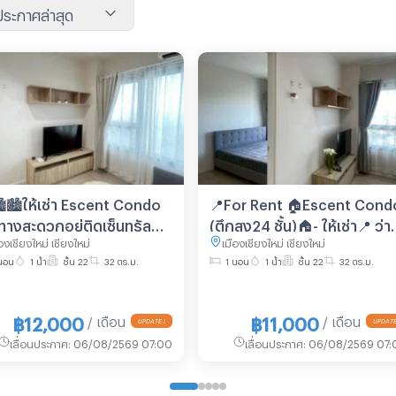
นประกาศล่าสุด
🏙ให้เช่า Escent Condo
📍For Rent 🏠Escent Cond
นทางสะดวกอยู่ติดเซ็นทรัล
(ตึกสูง24 ชั้น)🏠- ให้เช่า📍 ว่า
องเชียงใหม่ เชียงใหม่
เมืองเชียงใหม่ เชียงใหม่
เฟส ชั้นสูง วิวสวย
พร้อมเข้าอยู่ ❌❌11,000
นอน
1 น้ำ
ชั้น 22
32 ตร.ม.
1 นอน
1 น้ำ
ชั้น 22
32 ตร.ม.
บาท❌❌
฿12,000
฿11,000
/ เดือน
/ เดือน
เลื่อนประกาศ
:
06/08/2569 07:00
เลื่อนประกาศ
:
06/08/2569 07: