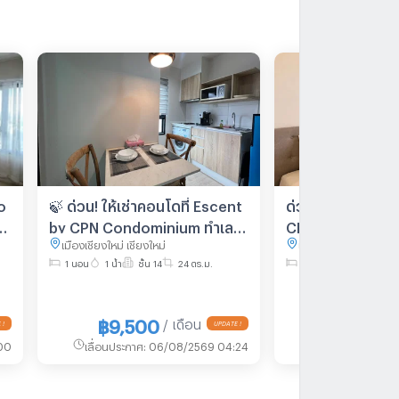
o
🍃 ด่วน! ให้เช่าคอนโดที่ Escent
ด่วน! ให้เช่าคอนโ
ง
by CPN Condominium ทำเลดี
CPN Condominiu
เมืองเชียงใหม่ เชียงใหม่
เมืองเชียงใหม่ เชียงใหม
มาก เดินทางสะดวก ใกล้
เดินทางสะดวก ใกล
1 นอน
1 น้ำ
ชั้น 14
24 ตร.ม.
1 นอน
1 น้ำ
ชั้น 19
Central Festival และอื่นๆอีก
Festival และอื่น
มากมาย
฿9,500
฿10,000
/ เดือน
00
เลื่อนประกาศ
:
06/08/2569 04:24
เลื่อนประกาศ
:
06