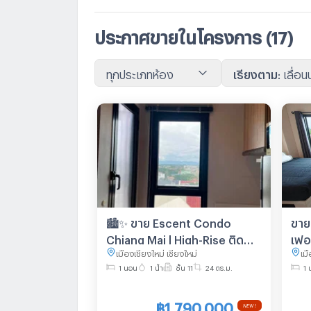
ประกาศขายในโครงการ
(17)
ทุกประเภทห้อง
เรียงตาม
:
เลื่อ
🏙️✨ ขาย Escent Condo
ขาย
Chiang Mai | High-Rise ติด
เฟอร
เมืองเชียงใหม่ เชียงใหม่
เมื
Central Festival | ราคาพิเศษ
ครบ 
1 นอน
1 น้ำ
ชั้น 11
24 ตร.ม.
1 
พร้อมเข้าอยู่
#C
฿1,790,000