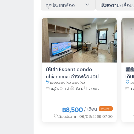
ทุกประเภทห้อง
เรียงตาม
:
เลื่อ
ให้เช่า Escent condo
🏙
chiangmai ว่างพร้อมอยู่
เดิ
เมืองเชียงใหม่ เชียงใหม่
เมื
สตูดิโอ
1 น้ำ
ชั้น 17
24 ตร.ม.
1 
฿8,500
/ เดือน
เลื่อนประกาศ
:
06/08/2569 07:00