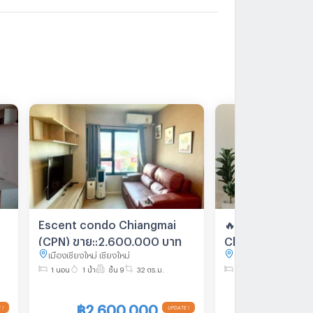
Escent condo Chiangmai
🔥ขายด่วน !! คอ
(CPN) ขาย::2,600,000 บาท
Chiangmai ทำเลด
เมืองเชียงใหม่ เชียงใหม่
เมืองเชียงใหม่ เชียงใหม
สะดวก ติดห้างเซ็น
1 นอน
1 น้ำ
ชั้น 9
32 ตร.ม.
1 นอน
1 น้ำ
ชั้น 5
ตลาด โรงพยาบาล
มหาลัย และอื่นๆอ
฿2,600,000
฿3,050