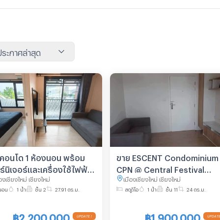
นประกาศล่าสุด
คอนโด 1 ห้องนอน พร้อม
ขาย ESCENT Condominium
์นิเจอร์และเครื่องใช้ไฟฟ้า
CPN @ Central Festival
องเชียงใหม่ เชียงใหม่
เมืองเชียงใหม่ เชียงใหม่
พร้อมเข้าอยู่
Chiang Mai
นอน
1 น้ำ
ชั้น 2
27.91 ตร.ม.
สตูดิโอ
1 น้ำ
ชั้น 11
24 ตร.ม.
4MG100539
฿2,200,000
฿1,900,000