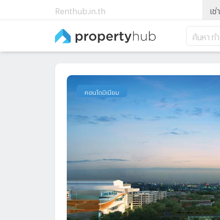
Renthub.in.th
เช่า
ค้นหา ท
คอนโดมิเนียม