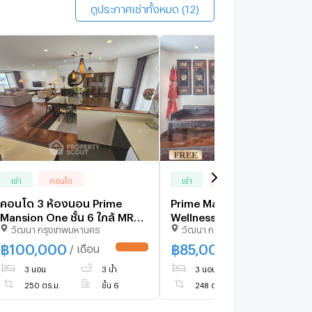
ดูประกาศเช่าทั้งหมด (12)
เช่า
คอนโด
เช่า
คอนโด
คอนโด 3 ห้องนอน Prime
Prime Mansion One 💎
Mansion One ชั้น 6 ใกล้ MRT
Wellness Living @ SWU &
วัฒนา กรุงเทพมหานคร
วัฒนา กรุงเทพมหานคร
เพชรบุรี (ID 1893034)
Next to Dental Excellence
🏥
฿
100,000
฿
85,000
/ เดือน
/ เดือน
UPDATE !
UPDATE 
3 นอน
3 น้ำ
3 นอน
4 น้ำ
250 ตร.ม.
ชั้น 6
248 ตร.ม.