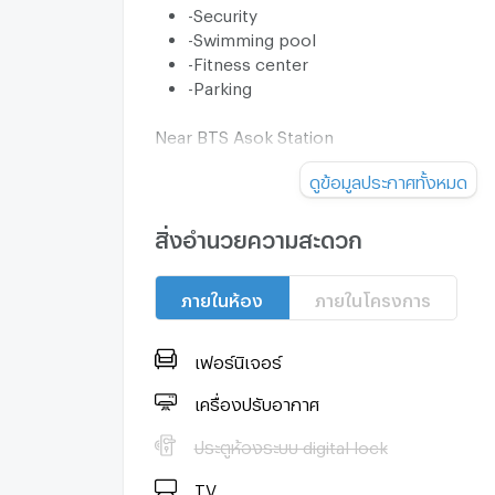
-Security
-Swimming pool
-Fitness center
-Parking
Near BTS Asok Station
FOR RENT 110,000 THB/Month
ดูข้อมูลประกาศทั้งหมด
For more information, please contact:
KC(Kung) 063-369-5994
สิ่งอำนวยความสะดวก
Office:+66(0)96-945-8392
Line ID: @leth
ภายในห้อง
ภายในโครงการ
Email:
kc_let@liberalestateth.com
IG: liberal_estate_th
www.liberalestateth.com
เฟอร์นิเจอร์
#คอนโดให้เช่า #คอนโดใกล้รถไฟฟ้า #คอนโดกร
เครื่องปรับอากาศ
#CondoForRent #BangkokCondo
ประตูห้องระบบ digital lock
#คอนโดใกล้BTS #CondoNearBTS #บ้านให้เช่
#HouseForRent #บ้านกรุงเทพ
TV