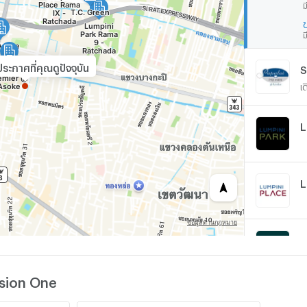
ม
ม
ระกาศที่คุณดูปัจจุบัน
S
เ
A
เ
nsion One
T