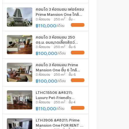
คอนโด 3 ห้องนอน เฟอร์ครบ
Prime Mansion One ใกล้
2
3
ห้องนอน
250
m
ชั้น -
MRT เพชรบุรี ขนาด 250
ตร.ม. (เลี้ยงสัตว์ได้) (ID
฿
110,000
/
เดือน
UPDATE !
3046208)
คอนโด 3 ห้องนอน 250
ตร.ม. อนุญาตเลี้ยงสัตว์
2
3
ห้องนอน
250
m
ชั้น 6
Prime Mansion One ใกล้
MRT เพชรบุรี (ID 2111436)
฿
100,000
/
เดือน
UPDATE !
คอนโด 3 ห้องนอน Prime
Mansion One ชั้น 6 ใกล้
2
3
ห้องนอน
250
m
ชั้น 6
MRT เพชรบุรี (ID 1893034)
฿
100,000
/
เดือน
UPDATE !
LTHC15506 &#8211;
Luxury Pet-Friendly
2
3
ห้องนอน
250
m
ชั้น 4
Condo for Rent Phrom
Phong | Spacious Family
฿
110,000
/
เดือน
UPDATE !
Living | Near BTS Phrom
Phong | 110,000 THB | คอน
LTH3906 &#8211; Prime
โดหรูให้เช่า พร้อมพงษ์ เลี้ยง
Mansion One FOR RENT 3
สัตว์ได้ ห้องใหญ่ ใกล้ BTS
2