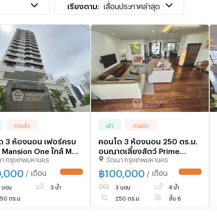
เรียงตาม:
เลื่อนประกาศล่าสุด
คอนโด
เช่า
คอนโด
 3 ห้องนอน เฟอร์ครบ
คอนโด 3 ห้องนอน 250 ตร.ม.
 Mansion One ใกล้ MRT
อนุญาตเลี้ยงสัตว์ Prime
นา กรุงเทพมหานคร
วัฒนา กรุงเทพมหานคร
ุรี ขนาด 250 ตร.ม.
Mansion One ใกล้ MRT
ยงสัตว์ได้) (ID 3046208)
เพชรบุรี (ID 2111436)
0,000
฿
100,000
/ เดือน
/ เดือน
UPDATE !
UPDATE !
 นอน
3 น้ำ
3 นอน
4 น้ำ
50 ตร.ม.
250 ตร.ม.
ชั้น 6