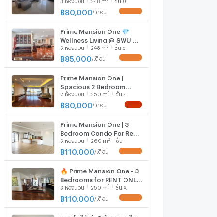
3
ห้องนอน
248
m
ชั้น 0
beds 4 baths size 248
พร้อมพงษ์
Sq.M. Nearby MRT
฿
80,000
/
เดือน
UPDATE !
Phetchaburi station ONLY
80k/Month
Prime Mansion One 💎
Wellness Living @ SWU &
2
3
ห้องนอน
248
m
ชั้น x
Next to Dental Excellence
🏥
฿
85,000
/
เดือน
UPDATE !
Prime Mansion One |
Spacious 2 Bedroom
2
2
ห้องนอน
250
m
ชั้น -
Property in Popular Area -
BR16211CD
฿
80,000
/
เดือน
NEW !
Prime Mansion One | 3
Bedroom Condo For Rent
2
3
ห้องนอน
260
m
ชั้น -
in Asoke - BR11808CD
฿
110,000
/
เดือน
UPDATE !
🔥 Prime Mansion One - 3
Bedrooms for RENT ONLY
2
3
ห้องนอน
250
m
ชั้น X
110K 🔥
฿
110,000
/
เดือน
UPDATE !
คอนโดให้เช่า 3 ห้องนอน ใน