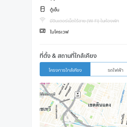
#BangkokHouse #บ้านมีที่จอดรถ #ReadyTo
ตู้เย็น
มีอินเตอร์เน็ตไร้สาย (Wi-Fi) ในห้องพัก
ไมโครเวฟ
ที่ตั้ง & สถานที่ใกล้เคียง
โครงการใกล้เคียง
รถไฟฟ้า