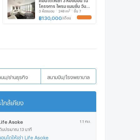
โครงการ ไพรม แมนชั่น วัน
2
3
ห้องนอน
248
m
ชั้น 7
5898258
฿
130,000
/
เดือน
UPDATE !
ถนน/ย่านธุรกิจ
สนามบิน/โรงพยาบาล
ใกล้เคียง
แสดงเพิ่มเติม
Life Asoke
1.1 กม.
ดินประมาณ 13 นาที
คอนโดให้เช่า Life Asoke