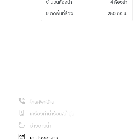
จำนวนห้องน้ำ
4 ห้องน้ำ
ขนาดพื้นที่ห้อง
250 ตร.ม.
โทรศัพท์บ้าน
ุงเทพ
เครื่องทำน้ำร้อน/น้ำอุ่น
อ่างอาบน้ำ
า
เตาปรุงอาหาร