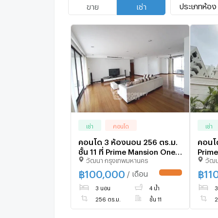
ประเภทห้อง
ขาย
เช่า
เช่า
คอนโด
เช่า
คอนโด 3 ห้องนอน 256 ตร.ม.
คอนโด
ชั้น 11 ที่ Prime Mansion One
Prime
วัฒนา กรุงเทพมหานคร
วัฒ
ใกล้ MRT เพชรบุรี (ID
เพชรบ
2873791)
(เลี้
฿
100,000
฿
11
/ เดือน
UPDATE !
3 นอน
4 น้ำ
3
256 ตร.ม.
ชั้น 11
2