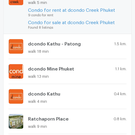
walk 5 min
Condo for rent at dcondo Creek Phuket
9 condo for rent
Condo for sale at dcondo Creek Phuket
Found 8 listings
dcondo Kathu - Patong
1.5 km.
walk 18 min
dcondo Mine Phuket
1.1 km.
walk 13 min
dcondo Kathu
0.4 km.
walk 4 min
Ratchaporn Place
0.8 km.
walk 9 min