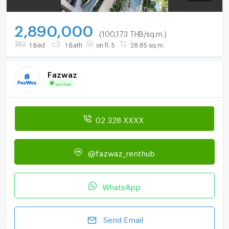
2,890,000
(100,173 THB/sq.m.)
1 Bed
1 Bath
on fl. 5
28.85 sq.m.
Fazwaz
Verified
02 328 XXXX
@fazwaz_renthub
WhatsApp
Send Email