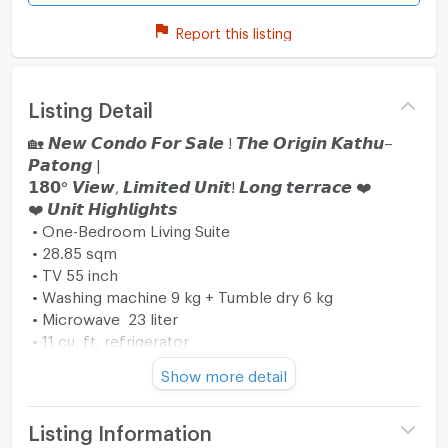
Report this listing
Listing Detail
🏡 𝙉𝙚𝙬 𝘾𝙤𝙣𝙙𝙤 𝙁𝙤𝙧 𝙎𝙖𝙡𝙚 ! 𝙏𝙝𝙚 𝙊𝙧𝙞𝙜𝙞𝙣 𝙆𝙖𝙩𝙝𝙪–
𝙋𝙖𝙩𝙤𝙣𝙜 |
𝟭𝟴𝟬° 𝙑𝙞𝙚𝙬, 𝙇𝙞𝙢𝙞𝙩𝙚𝙙 𝙐𝙣𝙞𝙩! 𝙇𝙤𝙣𝙜 𝙩𝙚𝙧𝙧𝙖𝙘𝙚 ❤️
❤️ 𝙐𝙣𝙞𝙩 𝙃𝙞𝙜𝙝𝙡𝙞𝙜𝙝𝙩𝙨
• One-Bedroom Living Suite
• 28.85 sqm
• TV 55 inch
• Washing machine 9 kg + Tumble dry 6 kg
• Microwave 23 liter
• 11 cu. ft. refrigerator
• 2 Air condition
Show more detail
• Building C, 5th Floor
• Stunning 180-degree panoramic view (Rare Limited
Listing Information
Unit!)