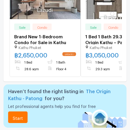
Sale
Condo
Sale
Condo
Brand New 1-Bedroom
1 Bed 1 Bath 29.30 
Condo for Sale in Kathu
Origin Kathu – Pato
Kathu Phuket
Kathu Phuket
฿
2,650,000
฿
3,050,000
1 Bed
1 Bath
1 Bed
1
28.6 sqm
Floor 4
29.3 sqm
F
Haven’t found the right listing in
The Origin
Kathu - Patong
for you?
Let professional agents help you find for free
Start