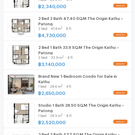
฿
2,340,000
Hood
📍Special Price: 2,890,000 THB
Great opportunity to secure a limited high-view unit!
2 Bed 2 Bath 47.40 SQ.M The Origin Kathu –
WIFI
Patong
🏡 The Origin Kathu–Patong | ห้องสวย วิวพาโนรามา 180°
2
2
bed
47.4
m
8 fl.
(ยูนิตหายาก!) ระเบียงยาว
Washing machine
฿
4,730,000
Microwave
✨ ทำเลทองระหว่างกะทู้–ป่าตอง
2 Bed 1 Bath 33.9 SQ.M The Origin Kathu –
✨ สิ่งอำนวยความสะดวกครบแบบรีสอร์ททำเลศักยภาพใจกลาง
Patong
2
กะทู้–ป่าตอง
2
bed
33.9
m
8 fl.
฿
3,140,000
✨ จุดเด่นของห้อง
Brand New 1-Bedroom Condo for Sale in
• ห้อง One Bedroom Living Suite
Kathu
• ขนาด 28.85 ตร.ม.
2
1
bed
28.6
m
4 fl.
• อาคาร C ชั้น 5
฿
2,650,000
• วิวสวย 180 องศา (หายาก! Limited Unit)
• ดีไซน์ทันสมัย รับแสงธรรมชาติเต็มที่
Studio 1 Bath 28.50 SQ.M The Origin Kathu –
Patong
• พื้นที่นั่งเล่นเชื่อมครัว ฟังก์ชันครบ
2
1
bed
28.5
m
8 fl.
• ห้องนอนเป็นสเปสส่วนตัวบรรยากาศผ่อนคลาย
฿
2,520,000
🏙 จุดเด่นของโครงการ
2 Bed 2 Bath 47.7 SQ.M The Origin Kathu –