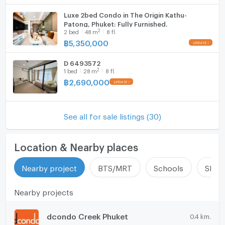
Luxe 2bed Condo in The Origin Kathu-
Patong, Phuket: Fully Furnished.
2
2
bed
48
m
8 fl.
฿
5,350,000
D 6493572
2
1
bed
28
m
8 fl.
฿
2,690,000
See all for sale listings (30)
Location & Nearby places
Nearby project
BTS/MRT
Schools
Shop
Nearby projects
dcondo Creek Phuket
0.4 km.