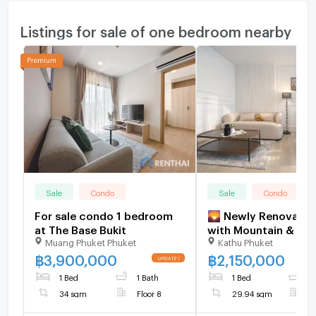
Listings for sale of one bedroom nearby
Sale
Condo
Sale
Condo
For sale condo 1 bedroom
🌄 Newly Renovate
at The Base Bukit
with Mountain & Cit
Muang Phuket Phuket
Kathu Phuket
– Only 2.15 MB
฿
3,900,000
฿
2,150,000
1 Bed
1 Bath
1 Bed
1
34 sqm
Floor 8
29.94 sqm
F