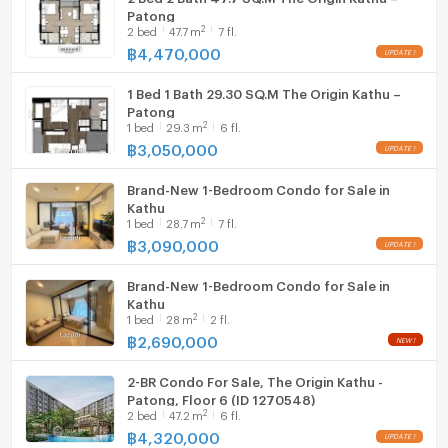
โครงการใหม่ สร้างเสร็จ พร้อมเข้าอยู่เมษายน 2026 พร้อมสิ่ง
Patong
อำนวยความสะดวกครบครัน:
2
2
bed
47.7
m
7 fl.
• สระว่ายน้ำยาว 70 เมตร / Leisure Pool / Jacuzzi
฿
4,470,000
• Lobby / Garden Court / Activity Lawn
1 Bed 1 Bath 29.30 SQ.M The Origin Kathu –
• Clubhouse / ฟิตเนส / Co-working / Meeting Room
Patong
• Sun Deck / Party Area / Roof Garden / Skydeck
2
1
bed
29.3
m
6 fl.
• Jogging Track / Yoga Deck / Sky Lawn
฿
3,050,000
• Hydronic Lift
Brand-New 1-Bedroom Condo for Sale in
📍 ทำเลดีที่สุดระหว่างกะทู้–ป่าตอง
Kathu
2
1
bed
28.7
m
7 fl.
เดินทางง่ายสู่หาดป่าตอง แหล่งช้อปปิ้ง คาเฟ่ ร้านอาหาร สนาม
฿
3,090,000
กอล์ฟ โรงเรียนนานาชาติ สะดวกทั้งอยู่อาศัยจริงและลงทุน
ปล่อยเช่า
Brand-New 1-Bedroom Condo for Sale in
Kathu
2
1
bed
28
m
2 fl.
฿
2,690,000
2-BR Condo For Sale, The Origin Kathu -
Patong, Floor 6 (ID 1270548)
2
2
bed
47.2
m
6 fl.
฿
4,320,000