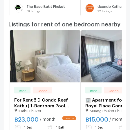
The Base Bukit Phuket
dcondo Kathu
68
listings
22
listings
Listings for rent of one bedroom nearby
Rent
Condo
Rent
Condo
For Rent ‼️ D Condo Reef
🏢 Apartment for rent - The
Kathu | 1-Bedroom Pool
Royal Place Condom
Kathu Phuket
Muang Phuket Phuket
View — ✅ Ready to Move In
Pool View 🏊‍♂️ , ✅ R
Move in
฿
23,000
฿
15,000
/ month
/ month
1 Bed
1 Bath
1 Bed
1