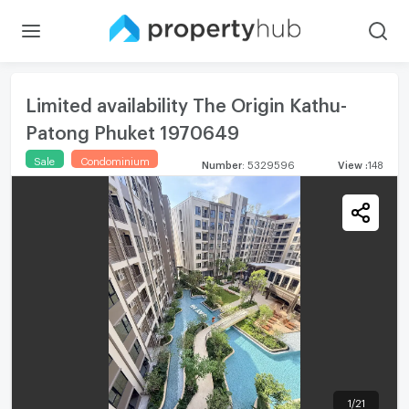
Limited availability The Origin Kathu-
Patong Phuket 1970649
Sale
Condominium
Number
:
5329596
View
:
148
1
/
21