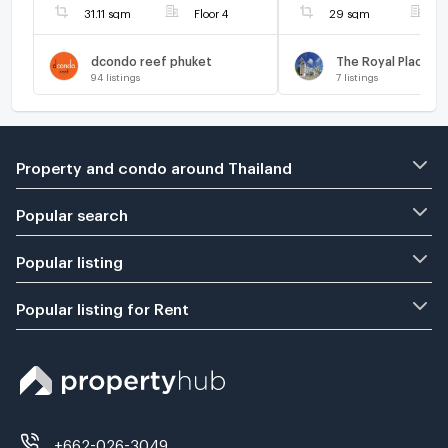
31.11 sqm
Floor 4
29 sqm
F
dcondo reef phuket
The Royal Place P
94
listings
7
listings
Property and condo around Thailand
Popular search
Popular listing
Popular listing for Rent
+662-026-3049