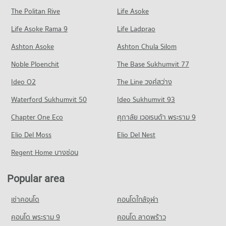
PROJECT_COUNT
Condo for Sale near Bangkok Hospital Siriroj
The Politan Rive
Life Asoke
Condo Super Cheap Market
392 properties for sale
Condo for Rent Central Phuket Floresta
Life Asoke Rama 9
PROJECT_COUNT
Life Ladprao
382 properties for rent
Condo for Rent near Super Cheap Market
Condo for Sale Central Phuket Floresta
Ashton Asoke
Ashton Chula Silom
239 properties for rent
392 properties for sale
Noble Ploenchit
The Base Sukhumvit 77
Condo for Sale near Super Cheap Market
Condo Chillva Market
259 properties for sale
Ideo O2
The Line วงศ์สว่าง
PROJECT_COUNT
Waterford Sukhumvit 50
Ideo Sukhumvit 93
Condo for Rent Chillva Market
394 properties for rent
Chapter One Eco
ศุภาลัย เวอเรนด้า พระราม 9
Condo for Sale Chillva Market
Elio Del Moss
Elio Del Nest
405 properties for sale
Regent Home บางซ่อน
Condo Makro Phuket
PROJECT_COUNT
Popular area
Condo for Rent Makro Phuket
323 properties for rent
เช่าคอนโด
คอนโดใกล้จุฬา
Condo for Sale Makro Phuket
คอนโด พระราม 9
คอนโด ลาดพร้าว
358 properties for sale