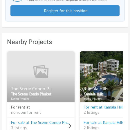
Register for this position
Nearby Projects
The Scene Condo Phuket
Kamala Hills
The Scene Condo Phuket
Kamala Hills
Kathu Phuket
Kathu Phuket
For rent at
For rent at Kamala Hills
no room for rent
2 listings
For sale at The Scene Condo Phuket
For sale at Kamala Hills
3 listings
2 listings