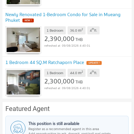
Newly Renovated 1-Bedroom Condo for Sale in Mueang
Phuket
NEW !
2
th
m
1 Bedroom
36.0
4
fl.
2,390,000
THB
09/08/2026 4:40:01
1 Bedroom 44 SQ.M Ratchaporn Place
UPDATE !
2
th
m
1 Bedroom
44.0
4
fl.
2,300,000
THB
09/08/2026 4:40:01
Featured Agent
This position is still available
Register as a recommended agent in this area
Add opportunities to ask, deposit, rent/sell real estate