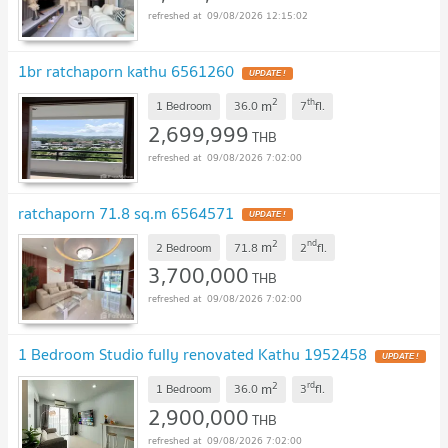
09/08/2026 12:15:02
1br ratchaporn kathu 6561260
UPDATE !
2
th
m
1 Bedroom
36.0
7
fl.
2,699,999
THB
09/08/2026 7:02:00
ratchaporn 71.8 sq.m 6564571
UPDATE !
2
nd
m
2 Bedroom
71.8
2
fl.
3,700,000
THB
09/08/2026 7:02:00
1 Bedroom Studio fully renovated Kathu 1952458
UPDATE !
2
rd
m
1 Bedroom
36.0
3
fl.
2,900,000
THB
09/08/2026 7:02:00