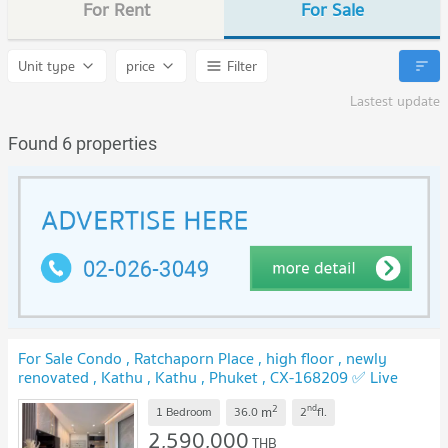
For Rent
For Sale
Unit type
price
Filter
Lastest update
Found 6 properties
For Sale Condo , Ratchaporn Place , high floor , newly
renovated , Kathu , Kathu , Phuket , CX-168209 ✅ Live
chat with us ADD LINE @connexproperty ✅
NEW !
2
nd
m
1 Bedroom
36.0
2
fl.
2,590,000
THB