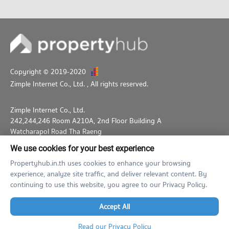
Copyright © 2019-2020
Zimple Internet Co., Ltd.
, All rights reserved.
Zimple Internet Co., Ltd.
242,244,246 Room A210A, 2nd Floor Building A
Watcharapol Road Tha Raeng
Bang Khen Bangkok 10230
We use cookies for your best experience
02-026-3049
support@propertyhub.in.th
Propertyhub.in.th uses cookies to enhance your browsing
experience, analyze site traffic, and deliver relevant content. By
Term of Service
Privacy Policy
Contact
continuing to use this website, you agree to our Privacy Policy.
Verified by
Accept All
Read our Privacy Policy