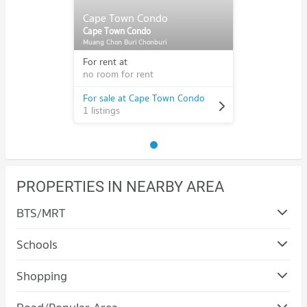
Cape Town Condo
Cape Town Condo
Muang Chon Buri Chonburi
For rent at
no room for rent
For sale at Cape Town Condo
1 listings
PROPERTIES IN NEARBY AREA
BTS/MRT
Schools
Condo Sripatum University (Chonburi)
Shopping
PROJECT_COUNT