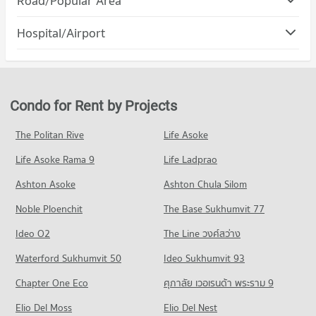
Road/Popular Area
Condo for Rent Sripatum University (Chonburi)
9 properties for rent
Condo Muang Chon Buri Chonburi
Hospital/Airport
Condo for Sale Sripatum University (Chonburi)
PROJECT_COUNT
41 properties for sale
Condo Vibharam Amata Nakorn Hospital
Condo for Rent in Muang Chon Buri Chonburi
Condo Chon Buri Physical Education School
PROJECT_COUNT
703 properties for rent
PROJECT_COUNT
Condo for Rent near Vibharam Amata Nakorn Hospital
Condo for Sale in Muang Chon Buri Chonburi
Condo for Rent by Projects
11 properties for rent
749 properties for sale
Condo for Rent Chon Buri Physical Education School
11 properties for rent
Condo for Sale near Vibharam Amata Nakorn Hospital
The Politan Rive
Life Asoke
Condo Chonburi Bypass
46 properties for sale
Condo for Sale Chon Buri Physical Education School
Life Asoke Rama 9
PROJECT_COUNT
Life Ladprao
49 properties for sale
Condo Nong Mai Daeng Basic Public Health Center
Condo for Rent near Chonburi Bypass
Ashton Asoke
Ashton Chula Silom
Condo Wat Rat Samosorn School Chon Buri
PROJECT_COUNT
88 properties for rent
Noble Ploenchit
PROJECT_COUNT
The Base Sukhumvit 77
Condo for Rent near Nong Mai Daeng Basic Public Health
Condo for Sale near Chonburi Bypass
Center
54 properties for sale
Condo for Rent Wat Rat Samosorn School Chon Buri
Ideo O2
The Line วงศ์สว่าง
18 properties for rent
3 properties for rent
Condo Nong Mai Daeng
Waterford Sukhumvit 50
Ideo Sukhumvit 93
Condo for Sale near Nong Mai Daeng Basic Public Health
Condo for Sale Wat Rat Samosorn School Chon Buri
Center
PROJECT_COUNT
18 properties for sale
Chapter One Eco
ศุภาลัย เวอเรนด้า พระราม 9
59 properties for sale
Condo for Rent near Nong Mai Daeng
Condo Phongsiri Wittaya School Chon Buri
Elio Del Moss
405 properties for rent
Elio Del Nest
Condo 3rd Infantryman Battalion 21st Infantry