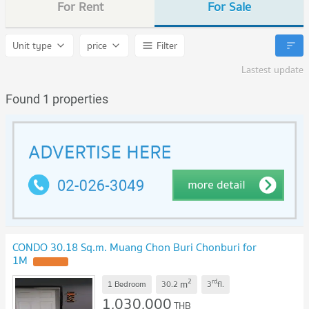
For Rent
For Sale
Unit type
price
Filter
Lastest update
Found 1 properties
CONDO 30.18 Sq.m. Muang Chon Buri Chonburi for
1M
UPDATE !
2
rd
m
1 Bedroom
30.2
3
fl.
1,030,000
THB