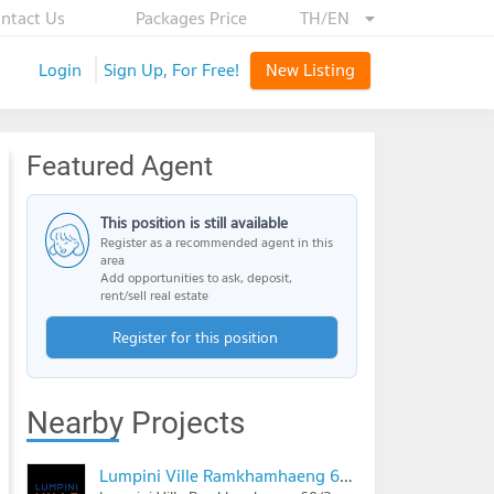
ntact Us
Packages Price
TH/EN
Login
Sign Up, For Free!
New Listing
Featured Agent
This position is still available
Register as a recommended agent in this
area
Add opportunities to ask, deposit,
rent/sell real estate
Register for this position
Nearby Projects
Lumpini Ville Ramkhamhaeng 60/2