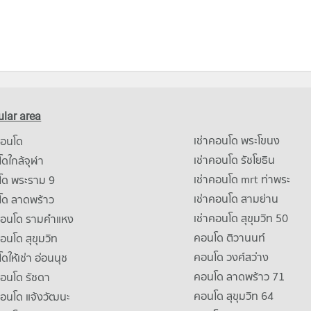
lar area
เช่าคอนโด พระโขนง
คอนโด
เช่าคอนโด รัชโยธิน
ดใกล้จุฬา
เช่าคอนโด mrt ท่าพระ
โด พระราม 9
เช่าคอนโด สามย่าน
โด ลาดพร้าว
เช่าคอนโด สุขุมวิท 50
คอนโด รามคําแหง
คอนโด ติวานนท์
คอนโด สุขุมวิท
คอนโด วงศ์สว่าง
ดให้เช่า อ่อนนุช
คอนโด ลาดพร้าว 71
คอนโด รัชดา
คอนโด สุขุมวิท 64
คอนโด แจ้งวัฒนะ