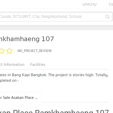
บทความ
Co
 Condo, BTS,MRT, City, Neighborhood, School
amkhamhaeng 107
NO_PROJECT_REVIEW
ct Information
Facilities
s in Bang Kapi Bangkok. The project is stories high. Totally,
mpleted on -
Condo for Sale Asakan Place Ramkhamhaeng 107
sakan Place Ramkhamhaeng 107