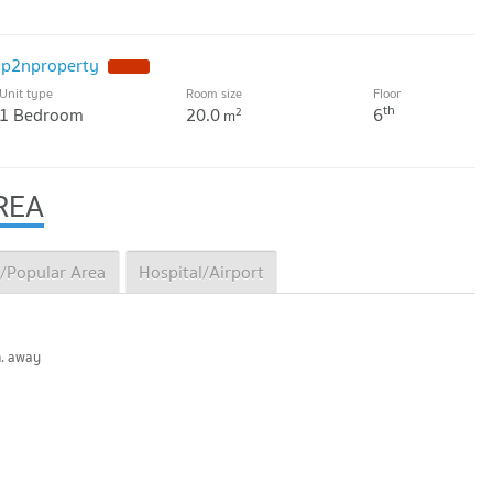
@p2nproperty
NEW !
Unit type
Room size
Floor
th
1 Bedroom
20.0
6
2
m
REA
/Popular Area
Hospital/Airport
m. away