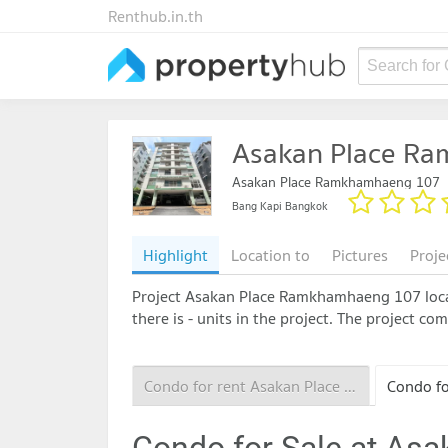
Renthub.in.th
Search for
Asakan Place R
Asakan Place Ramkhamhaeng 107
Bang Kapi Bangkok
Highlight
Location to
Pictures
Proje
Project Asakan Place Ramkhamhaeng 107 locate
there is - units in the project. The project co
Condo for rent Asakan Place Ramkhamhaeng 107
Condo for Sale at A