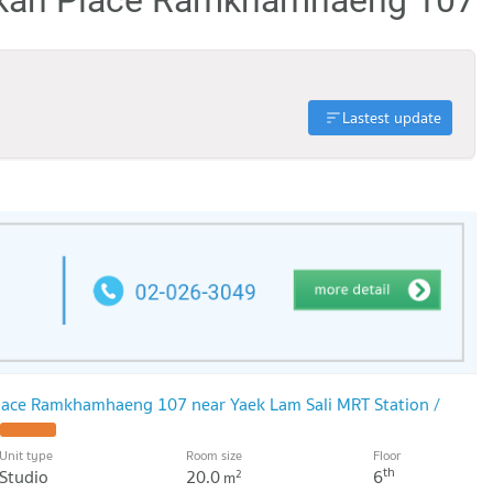
Lastest update
ace Ramkhamhaeng 107 near Yaek Lam Sali MRT Station /
UPDATE !
Unit type
Room size
Floor
th
Studio
20.0
6
2
m