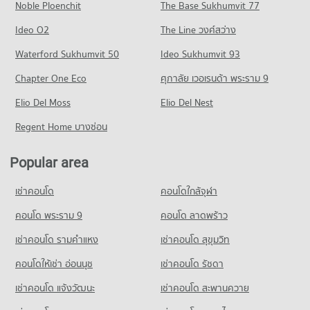
School
Noble Ploenchit
The Base Sukhumvit 77
Condo for Rent near Synphaet Hospital
Condo for Sale near Ramintra Road
Condo JAS green village - Kubon
PROJECT_COUNT
539 properties for rent
671 properties for sale
Ideo O2
The Line วงศ์สว่าง
PROJECT_COUNT
Condo for Rent Navamindarajudis Krungthepmahanakhon
Condo for Sale near Synphaet Hospital
Condo Khu Bon Road
Waterford Sukhumvit 50
School
Ideo Sukhumvit 93
286 properties for sale
Condo for Rent JAS green village - Kubon
711 properties for rent
PROJECT_COUNT
370 properties for rent
Chapter One Eco
ศุภาลัย เวอเรนด้า พระราม 9
Condo Phyathai Nawamin Hospital
Condo for Sale Navamindarajudis Krungthepmahanakhon
Condo for Rent near Khu Bon Road
Condo for Sale JAS green village - Kubon
School
PROJECT_COUNT
Elio Del Moss
0 properties for rent
Elio Del Nest
199 properties for sale
412 properties for sale
Condo for Rent near Phyathai Nawamin Hospital
Condo for Sale near Khu Bon Road
Regent Home บางซ่อน
Condo Sainate Km.8
666 properties for rent
2 properties for sale
PROJECT_COUNT
Condo for Sale near Phyathai Nawamin Hospital
Popular area
389 properties for sale
Condo for Rent Sainate Km.8
382 properties for rent
เช่าคอนโด
คอนโดใกล้จุฬา
Condo for Sale Sainate Km.8
คอนโด พระราม 9
คอนโด ลาดพร้าว
221 properties for sale
เช่าคอนโด รามคําแหง
เช่าคอนโด สุขุมวิท
คอนโดให้เช่า อ่อนนุช
เช่าคอนโด รัชดา
เช่าคอนโด แจ้งวัฒนะ
เช่าคอนโด สะพานควาย