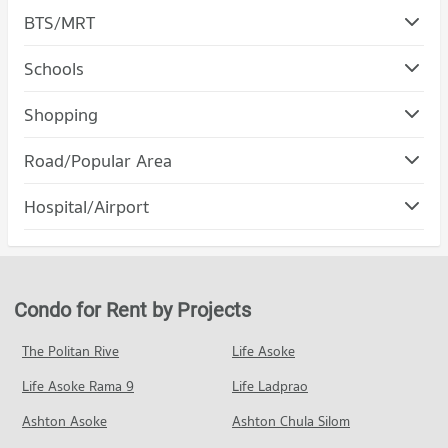
BTS/MRT
Schools
Condo Yamjard Vichanusorn School
Shopping
PROJECT_COUNT
Condo Fashion Island
Road/Popular Area
Condo for Rent Yamjard Vichanusorn School
PROJECT_COUNT
866 properties for rent
Condo Khan Na Yao
Hospital/Airport
Condo for Rent Fashion Island
Condo for Sale Yamjard Vichanusorn School
PROJECT_COUNT
571 properties for rent
539 properties for sale
Condo Srisiam Hospital
Condo for Rent in Khan Na Yao
Condo for Sale Fashion Island
Condo Saiaksorn School
PROJECT_COUNT
568 properties for rent
340 properties for sale
PROJECT_COUNT
Condo for Rent near Srisiam Hospital
Condo for Sale in Khan Na Yao
Condo for Rent by Projects
Condo ๋๋Jas green village
713 properties for rent
371 properties for sale
Condo for Rent Saiaksorn School
PROJECT_COUNT
941 properties for rent
Condo for Sale near Srisiam Hospital
The Politan Rive
Life Asoke
Condo Ramintra Road
415 properties for sale
Condo for Rent ๋๋Jas green village
Condo for Sale Saiaksorn School
Life Asoke Rama 9
PROJECT_COUNT
Life Ladprao
0 properties for rent
557 properties for sale
Condo Synphaet Hospital
Condo for Rent near Ramintra Road
Condo for Sale ๋๋Jas green village
Ashton Asoke
Ashton Chula Silom
Condo Navamindarajudis Krungthepmahanakhon
PROJECT_COUNT
1,110 properties for rent
2 properties for sale