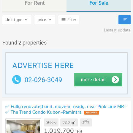
For Rent
For Sale
Unit type
price
Filter
Lastest update
Found 2 properties
✅ Fully renovated unit, move-in ready, near Pink Line MRT
✅ The Trend Condo Kubon–Ramintra
UPDATE !
2
rd
m
Studio
32.0
3
fl.
1,019,700
THB