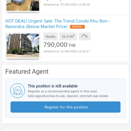
07/08/2026 11:00:58
HOT DEAL! Urgent Sale: The Trend Condo Khu Bon -
Ramindra (Below Market Price)
UPDATE !
2
th
m
Studio
32.0
7
fl.
790,000
THB
01/08/2026 14:29:17
Featured Agent
This position is still available
Register as a recommended agent in this area
Add opportunities to ask, deposit, rent/sell real estate
Register for this position