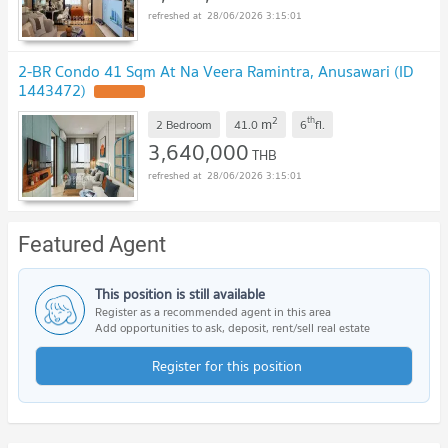
28/06/2026 3:15:01
2-BR Condo 41 Sqm At Na Veera Ramintra, Anusawari (ID
1443472)
UPDATE !
2
th
m
2 Bedroom
41.0
6
fl.
3,640,000
THB
28/06/2026 3:15:01
Featured Agent
This position is still available
Register as a recommended agent in this area
Add opportunities to ask, deposit, rent/sell real estate
Register for this position