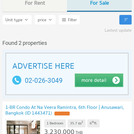
For Rent
For Sale
Unit type
price
Filter
Lastest update
Found 2 properties
1-BR Condo At Na Veera Ramintra, 6th Floor | Anusawari,
Bangkok (ID 1443471)
UPDATE !
2
th
m
1 Bedroom
35.7
6
fl.
3,230,000
THB