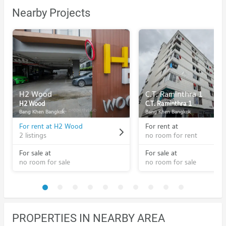
Nearby Projects
H2 Wood
C.T. Raminthra 1
H2 Wood
C.T. Raminthra 1
Bang Khen Bangkok
Bang Khen Bangkok
For rent at H2 Wood
For rent at
2 listings
no room for rent
For sale at
For sale at
no room for sale
no room for sale
PROPERTIES IN NEARBY AREA