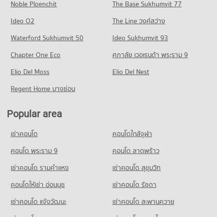
Noble Ploenchit
PROJECT_COUNT
The Base Sukhumvit 77
Condo for Sale near Ramintra Road
Condo Big C Extra Ram Inthra
667 properties for sale
Condo for Rent Phranakhon Rajabhat University
Ideo O2
The Line วงศ์สว่าง
PROJECT_COUNT
2,158 properties for rent
Condo Lat Pla Khao Road
Waterford Sukhumvit 50
Ideo Sukhumvit 93
Condo for Rent Big C Extra Ram Inthra
Condo for Sale Phranakhon Rajabhat University
PROJECT_COUNT
2,032 properties for rent
1,082 properties for sale
Chapter One Eco
ศุภาลัย เวอเรนด้า พระราม 9
Condo for Rent near Lat Pla Khao Road
Condo for Sale Big C Extra Ram Inthra
Condo Thai Business Administration Technological
Elio Del Moss
950 properties for rent
Elio Del Nest
1,084 properties for sale
College
Condo for Sale near Lat Pla Khao Road
Regent Home บางซ่อน
Condo Tesco Lotus Superstore Lak Si
PROJECT_COUNT
511 properties for sale
PROJECT_COUNT
Condo for Rent Thai Business Administration Technological
Popular area
Condo Metropolitan Electricity Authority Bang Khen
College
Condo for Rent Tesco Lotus Superstore Lak Si
1,946 properties for rent
PROJECT_COUNT
3,179 properties for rent
เช่าคอนโด
คอนโดใกล้จุฬา
Condo for Sale Thai Business Administration Technological
Condo for Rent near Metropolitan Electricity Authority Bang
Condo for Sale Tesco Lotus Superstore Lak Si
College
Khen
คอนโด พระราม 9
คอนโด ลาดพร้าว
1,545 properties for sale
1,031 properties for sale
3,010 properties for rent
เช่าคอนโด รามคําแหง
เช่าคอนโด สุขุมวิท
Condo Big C Super Center Don Mueang
Condo for Sale near Metropolitan Electricity Authority Bang
Condo Satri Witthaya 2 School
Khen
PROJECT_COUNT
คอนโดให้เช่า อ่อนนุช
เช่าคอนโด รัชดา
PROJECT_COUNT
1,402 properties for sale
Condo for Rent Big C Super Center Don Mueang
เช่าคอนโด แจ้งวัฒนะ
เช่าคอนโด สะพานควาย
Condo for Rent Satri Witthaya 2 School
1,822 properties for rent
Condo Metropolitan Waterworks Authority Bang
1,739 properties for rent