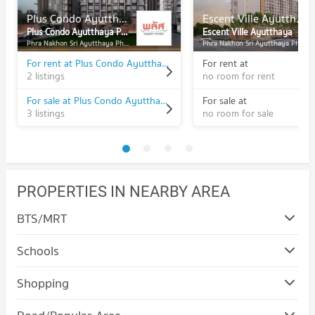
Plus Condo Ayutthaya Park
Escent Ville Ayutthaya
Plus Condo Ayutthaya Park
Escent Ville Ayutthaya
Phra Nakhon Sri Ayutthaya Phra Nakhon Sri Ayutthaya
Phra Nakhon Sri Ayutthaya Phra Nakhon Sri Ayutthaya
For rent at Plus Condo Ayutthaya Park
For rent at
2 listings
no room for rent
For sale at Plus Condo Ayutthaya Park
For sale at
3 listings
no room for sale
PROPERTIES IN NEARBY AREA
BTS/MRT
Schools
Shopping
Condo Robinson Ayuttaya