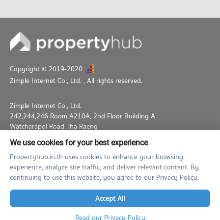
Copyright © 2019-2020
Zimple Internet Co., Ltd.
, All rights reserved.
Zimple Internet Co., Ltd.
242,244,246 Room A210A, 2nd Floor Building A
Watcharapol Road Tha Raeng
Bang Khen Bangkok 10230
We use cookies for your best experience
02-026-3049
support@propertyhub.in.th
Propertyhub.in.th uses cookies to enhance your browsing
experience, analyze site traffic, and deliver relevant content. By
Term of Service
Privacy Policy
Contact
continuing to use this website, you agree to our Privacy Policy.
Verified by
Accept All
Read our Privacy Policy