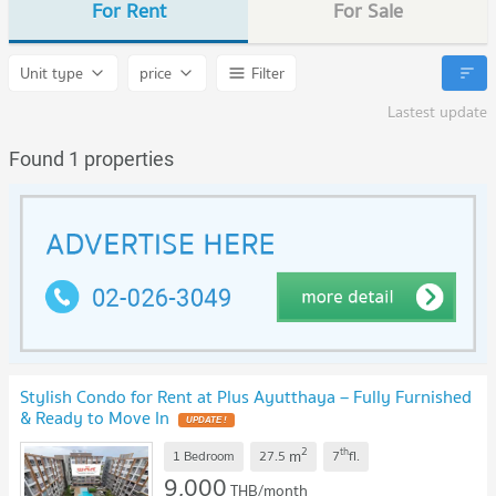
For Rent
For Sale
Unit type
price
Filter
Lastest update
Found 1 properties
Stylish Condo for Rent at Plus Ayutthaya – Fully Furnished
& Ready to Move In
2
th
m
1 Bedroom
27.5
7
fl.
9,000
THB/month