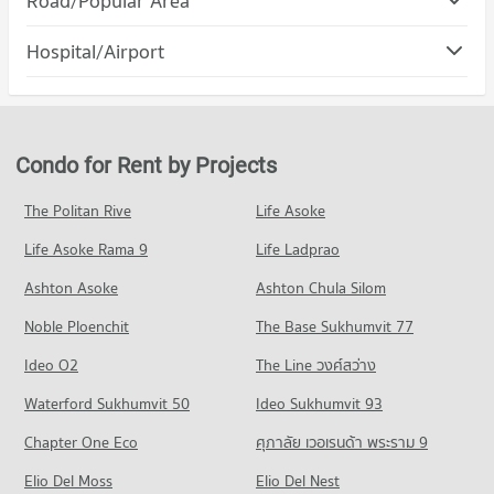
Road/Popular Area
PROJECT_COUNT
Condo Phra Nakhon Sri Ayutthaya Phra Nakhon Sri
Hospital/Airport
Condo for Rent Robinson Ayuttaya
Ayutthaya
8 properties for rent
Condo Rajthanee Hospital
PROJECT_COUNT
Condo for Sale Robinson Ayuttaya
PROJECT_COUNT
5 properties for sale
Condo for Rent in Phra Nakhon Sri Ayutthaya Phra Nakhon
Sri Ayutthaya
Condo for Rent near Rajthanee Hospital
Condo for Rent by Projects
Condo Tesco Lotus Phra Nakhon Si Ayutthaya
8 properties for rent
8 properties for rent
PROJECT_COUNT
Condo for Sale in Phra Nakhon Sri Ayutthaya Phra Nakhon Sri
Condo for Sale near Rajthanee Hospital
The Politan Rive
Life Asoke
Ayutthaya
5 properties for sale
Condo for Rent Tesco Lotus Phra Nakhon Si Ayutthaya
3 properties for sale
Life Asoke Rama 9
Life Ladprao
8 properties for rent
Condo for Sale Tesco Lotus Phra Nakhon Si Ayutthaya
Condo Hi-tech Industrial Estate
Ashton Asoke
Ashton Chula Silom
5 properties for sale
PROJECT_COUNT
Noble Ploenchit
The Base Sukhumvit 77
Condo Makro Phra Nakhon Si Ayutthaya
Condo for Rent near Hi-tech Industrial Estate
Ideo O2
The Line วงศ์สว่าง
10 properties for rent
PROJECT_COUNT
Condo for Sale near Hi-tech Industrial Estate
Waterford Sukhumvit 50
Ideo Sukhumvit 93
Condo for Rent Makro Phra Nakhon Si Ayutthaya
5 properties for sale
8 properties for rent
Chapter One Eco
ศุภาลัย เวอเรนด้า พระราม 9
Condo for Sale Makro Phra Nakhon Si Ayutthaya
Condo Rojana Industrial Park
Elio Del Moss
Elio Del Nest
5 properties for sale
PROJECT_COUNT