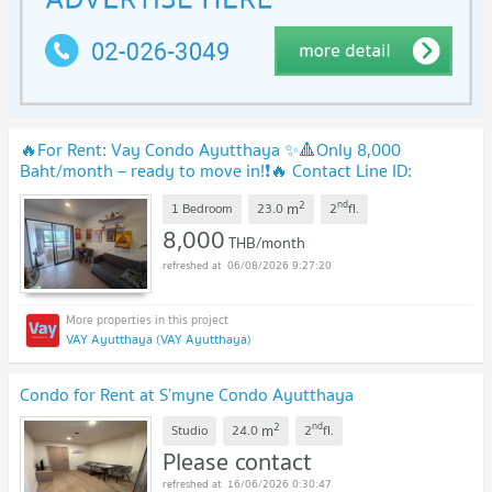
🔥For Rent: Vay Condo Ayutthaya ✨🔺Only 8,000
Baht/month – ready to move in!❗️🔥 Contact Line ID:
@802dkhwu for a quick response
2
nd
m
1 Bedroom
23.0
2
fl.
8,000
THB/month
06/08/2026 9:27:20
VAY Ayutthaya (VAY Ayutthaya)
Condo for Rent at S’myne Condo Ayutthaya
2
nd
m
Studio
24.0
2
fl.
Please contact
16/06/2026 0:30:47