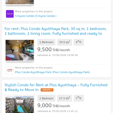
S’myne Condo (S’myne Condo )
For rent: Plus Condo Ayutthaya Park, 30 sq m, 1 bedroom,
1 bathroom, 1 living room. Fully furnished and ready to
move in.
2
th
m
1 Bedroom
30.0
4
fl.
9,500
THB/month
10/06/2026 16:08:38
Plus Condo Ayutthaya Park (Plus Condo Ayutthaya Park)
Stylish Condo for Rent at Plus Ayutthaya – Fully Furnished
& Ready to Move In
2
th
m
1 Bedroom
27.5
7
fl.
9,000
THB/month
03/05/2026 12:45:12