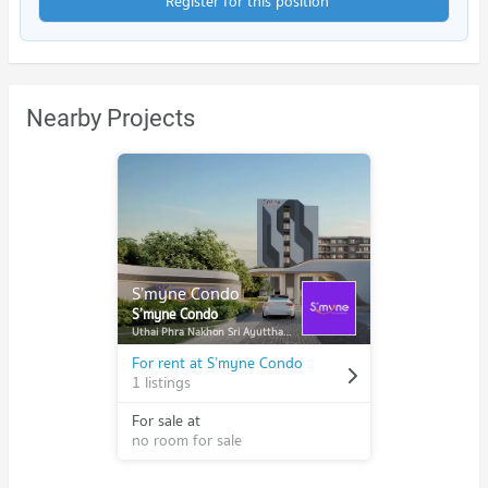
Register for this position
Nearby Projects
S’myne Condo
S’myne Condo
Uthai Phra Nakhon Sri Ayutthaya
For rent at S’myne Condo
1 listings
For sale at
no room for sale