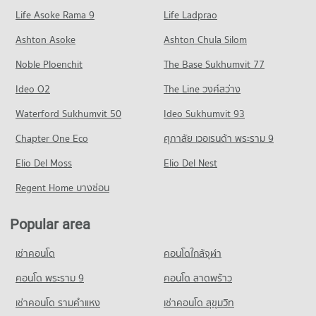
Condo for Rent Tesco Lotus Phra Nakhon Si Ayutthaya
Life Asoke Rama 9
PROJECT_COUNT
Life Ladprao
16 properties for rent
Condo for Rent near Pranakhon Si Ayutthaya Polytechnic
Condo for Sale Tesco Lotus Phra Nakhon Si Ayutthaya
Ashton Asoke
Ashton Chula Silom
College
90 properties for sale
15 properties for rent
Noble Ploenchit
The Base Sukhumvit 77
Condo Makro Phra Nakhon Si Ayutthaya
Condo for Sale near Pranakhon Si Ayutthaya Polytechnic
Ideo O2
The Line วงศ์สว่าง
College
PROJECT_COUNT
85 properties for sale
Waterford Sukhumvit 50
Ideo Sukhumvit 93
Condo for Rent Makro Phra Nakhon Si Ayutthaya
16 properties for rent
Condo Rojana Industrial Park
Chapter One Eco
ศุภาลัย เวอเรนด้า พระราม 9
Condo for Sale Makro Phra Nakhon Si Ayutthaya
PROJECT_COUNT
Elio Del Moss
Elio Del Nest
63 properties for sale
Condo for Rent near Rojana Industrial Park
Regent Home บางซ่อน
22 properties for rent
Condo for Sale near Rojana Industrial Park
Popular area
175 properties for sale
เช่าคอนโด
คอนโดใกล้จุฬา
คอนโด พระราม 9
คอนโด ลาดพร้าว
เช่าคอนโด รามคําแหง
เช่าคอนโด สุขุมวิท