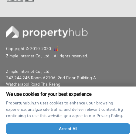
Copyright © 2019-2020
Zimple Internet Co., Ltd.
, All rights reserved.
Zimple Internet Co., Ltd.
242,244,246 Room A210A, 2nd Floor Building A
Watcharapol Road Tha Raeng
Bang Khen Bangkok 10230
We use cookies for your best experience
02-026-3049
support@propertyhub.in.th
Propertyhub.in.th uses cookies to enhance your browsing
experience, analyze site traffic, and deliver relevant content. By
Term of Service
Privacy Policy
Contact
continuing to use this website, you agree to our Privacy Policy.
Verified by
Accept All