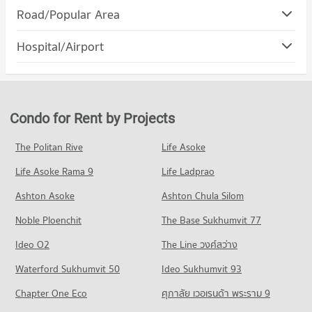
Condo Robinson Ayuttaya
Road/Popular Area
PROJECT_COUNT
Condo Pranakhon Si Ayutthaya Polytechnic College
Hospital/Airport
Condo for Rent Robinson Ayuttaya
PROJECT_COUNT
15 properties for rent
Condo Rajthanee Hospital
Condo for Rent near Pranakhon Si Ayutthaya Polytechnic
Condo for Sale Robinson Ayuttaya
PROJECT_COUNT
College
89 properties for sale
14 properties for rent
Condo for Rent near Rajthanee Hospital
Condo for Rent by Projects
Condo Tesco Lotus Phra Nakhon Si Ayutthaya
11 properties for rent
Condo for Sale near Pranakhon Si Ayutthaya Polytechnic
College
PROJECT_COUNT
Condo for Sale near Rajthanee Hospital
The Politan Rive
Life Asoke
84 properties for sale
61 properties for sale
Condo for Rent Tesco Lotus Phra Nakhon Si Ayutthaya
Life Asoke Rama 9
Life Ladprao
15 properties for rent
Condo Rojana Industrial Park
Condo for Sale Tesco Lotus Phra Nakhon Si Ayutthaya
Ashton Asoke
Ashton Chula Silom
PROJECT_COUNT
89 properties for sale
Condo for Rent near Rojana Industrial Park
Noble Ploenchit
The Base Sukhumvit 77
21 properties for rent
Condo Makro Phra Nakhon Si Ayutthaya
Ideo O2
The Line วงศ์สว่าง
Condo for Sale near Rojana Industrial Park
PROJECT_COUNT
174 properties for sale
Waterford Sukhumvit 50
Ideo Sukhumvit 93
Condo for Rent Makro Phra Nakhon Si Ayutthaya
15 properties for rent
Chapter One Eco
ศุภาลัย เวอเรนด้า พระราม 9
Condo for Sale Makro Phra Nakhon Si Ayutthaya