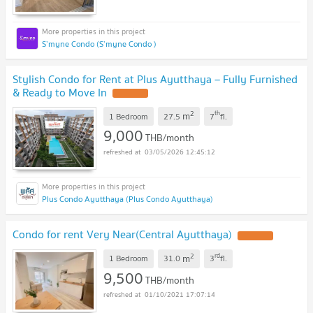
S’myne Condo (S’myne Condo )
Stylish Condo for Rent at Plus Ayutthaya – Fully Furnished
& Ready to Move In
UPDATE !
2
th
m
1 Bedroom
27.5
7
fl.
9,000
THB/month
03/05/2026 12:45:12
Plus Condo Ayutthaya (Plus Condo Ayutthaya)
Condo for rent Very Near(Central Ayutthaya)
UPDATE !
2
rd
m
1 Bedroom
31.0
3
fl.
9,500
THB/month
01/10/2021 17:07:14