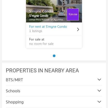
S’myne Condo
S’myne Condo
Uthai Phra Nakhon Sri Ayutthaya
For rent at S’myne Condo
1 listings
For sale at
no room for sale
PROPERTIES IN NEARBY AREA
BTS/MRT
Schools
Shopping