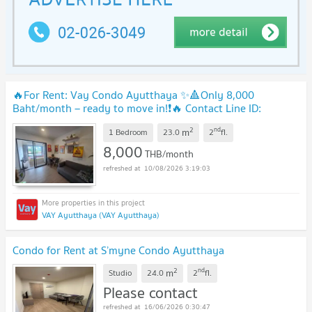
🔥For Rent: Vay Condo Ayutthaya ✨🔺Only 8,000
Baht/month – ready to move in!❗️🔥 Contact Line ID:
@802dkhwu for a quick response
NEW !
2
nd
m
1 Bedroom
23.0
2
fl.
8,000
THB/month
10/08/2026 3:19:03
VAY Ayutthaya (VAY Ayutthaya)
Condo for Rent at S’myne Condo Ayutthaya
2
nd
m
Studio
24.0
2
fl.
Please contact
16/06/2026 0:30:47