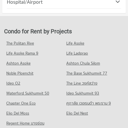
Hospital/Airport
Condo for Rent Future Park Bang Khae
Condo for Sale Thonburi Commercial College
PROJECT_COUNT
6,043 properties for rent
3,540 properties for sale
Condo Bangmod 3 Hospital
Condo for Rent in Bang Khae
Condo for Sale Future Park Bang Khae
Condo Siam University
PROJECT_COUNT
703 properties for rent
2,403 properties for sale
PROJECT_COUNT
Condo for Rent near Bangmod 3 Hospital
Condo for Sale in Bang Khae
Condo for Rent by Projects
Condo Seacon Bangkae
5,399 properties for rent
332 properties for sale
Condo for Rent Siam University
PROJECT_COUNT
12,705 properties for rent
Condo for Sale near Bangmod 3 Hospital
The Politan Rive
Life Asoke
Condo Phet Kasem Road
2,104 properties for sale
Condo for Rent Seacon Bangkae
Condo for Sale Siam University
Life Asoke Rama 9
PROJECT_COUNT
Life Ladprao
2,477 properties for rent
5,460 properties for sale
Condo Kasem Rat Hospital Bang Khae
Condo for Rent near Phet Kasem Road
Condo for Sale Seacon Bangkae
Ashton Asoke
Ashton Chula Silom
Condo The Thai Bar Under The Royal Patronage
PROJECT_COUNT
5,112 properties for rent
980 properties for sale
Noble Ploenchit
PROJECT_COUNT
The Base Sukhumvit 77
Condo for Rent near Kasem Rat Hospital Bang Khae
Condo for Sale near Phet Kasem Road
Condo The Mall Bang Khae
651 properties for rent
2,174 properties for sale
Condo for Rent The Thai Bar Under The Royal Patronage
Ideo O2
The Line วงศ์สว่าง
PROJECT_COUNT
1,140 properties for rent
Condo for Sale near Kasem Rat Hospital Bang Khae
Condo Phutthamonthon Sai 1 Road
Waterford Sukhumvit 50
Ideo Sukhumvit 93
295 properties for sale
Condo for Rent The Mall Bang Khae
Condo for Sale The Thai Bar Under The Royal Patronage
PROJECT_COUNT
1,504 properties for rent
426 properties for sale
Chapter One Eco
ศุภาลัย เวอเรนด้า พระราม 9
Condo for Rent near Phutthamonthon Sai 1 Road
Condo for Sale The Mall Bang Khae
Condo Loet La School
Elio Del Moss
409 properties for rent
Elio Del Nest
562 properties for sale
PROJECT_COUNT
Condo for Sale near Phutthamonthon Sai 1 Road
Regent Home บางซ่อน
Condo Bang Khae Market
216 properties for sale
Condo for Rent Loet La School