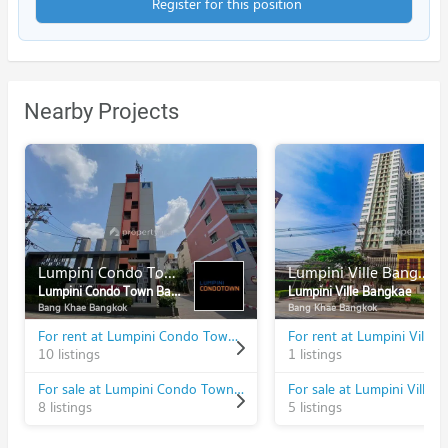
Register for this position
Nearby Projects
Lumpini Condo Town Bangkhae
Lumpini Ville Bangkae
Lumpini Condo Town Bangkhae
Lumpini Ville Bangkae
Bang Khae Bangkok
Bang Khae Bangkok
For rent at Lumpini Condo Town Bangkhae
For rent at Lumpini Ville 
10 listings
1 listings
For sale at Lumpini Condo Town Bangkhae
For sale at Lumpini Ville 
8 listings
5 listings