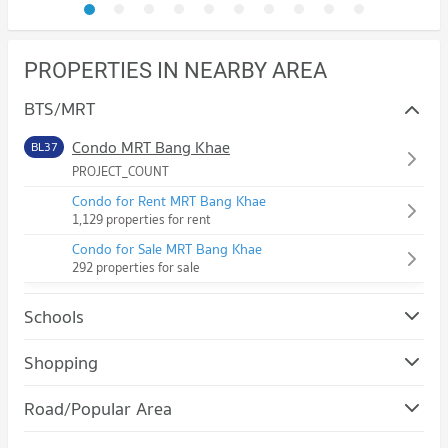
PROPERTIES IN NEARBY AREA
BTS/MRT
Condo MRT Bang Khae
BL37
PROJECT_COUNT
Condo for Rent MRT Bang Khae
1,129 properties for rent
Condo for Sale MRT Bang Khae
292 properties for sale
Schools
Condo Thonburi Commercial College
Shopping
PROJECT_COUNT
Condo Future Park Bang Khae
Road/Popular Area
Condo for Rent Thonburi Commercial College
PROJECT_COUNT
9,308 properties for rent
Condo Bang Khae