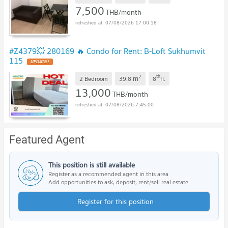
7,500
THB/month
07/08/2026 17:00:18
#Z4379💥 280169 🔥 Condo for Rent: B-Loft Sukhumvit
115
UPDATE !
2
th
m
2 Bedroom
39.8
8
fl.
13,000
THB/month
07/08/2026 7:45:00
Featured Agent
This position is still available
Register as a recommended agent in this area
Add opportunities to ask, deposit, rent/sell real estate
Register for this position