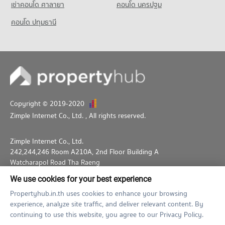
เช่าคอนโด ศาลายา
คอนโด นครปฐม
คอนโด ปทุมธานี
Copyright © 2019-2020
Zimple Internet Co., Ltd.
, All rights reserved.
Zimple Internet Co., Ltd.
242,244,246 Room A210A, 2nd Floor Building A
Watcharapol Road Tha Raeng
Bang Khen Bangkok 10230
We use cookies for your best experience
02-026-3049
support@propertyhub.in.th
Propertyhub.in.th uses cookies to enhance your browsing
experience, analyze site traffic, and deliver relevant content. By
Term of Service
Privacy Policy
Contact
continuing to use this website, you agree to our Privacy Policy.