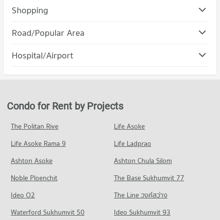
Condo Bangna Commercial College
Shopping
PROJECT_COUNT
Condo Jas Urban Srinakarin
Road/Popular Area
Condo for Rent Bangna Commercial College
PROJECT_COUNT
22,809 properties for rent
Condo Muang Samut Prakarn Samut Prakarn
Hospital/Airport
Condo for Rent Jas Urban Srinakarin
Condo for Sale Bangna Commercial College
PROJECT_COUNT
6,876 properties for rent
8,382 properties for sale
Condo Youth Prasat Vaithayopatham Hospital
Condo for Rent in Muang Samut Prakarn Samut Prakarn
Condo for Sale Jas Urban Srinakarin
Condo Assumption Samutprakarn School
PROJECT_COUNT
4,438 properties for rent
2,732 properties for sale
PROJECT_COUNT
Condo for Rent near Youth Prasat Vaithayopatham Hospital
Condo for Sale in Muang Samut Prakarn Samut Prakarn
Condo for Rent by Projects
Condo Big C Extra Samrong
1,586 properties for rent
1,816 properties for sale
Condo for Rent Assumption Samutprakarn School
PROJECT_COUNT
2,003 properties for rent
Condo for Sale near Youth Prasat Vaithayopatham Hospital
The Politan Rive
Life Asoke
Condo Sukhumvit Road
444 properties for sale
Condo for Rent Big C Extra Samrong
Condo for Sale Assumption Samutprakarn School
Life Asoke Rama 9
PROJECT_COUNT
Life Ladprao
5,702 properties for rent
580 properties for sale
Condo Samrong Hospital
Condo for Rent near Sukhumvit Road
Condo for Sale Big C Extra Samrong
Ashton Asoke
Ashton Chula Silom
PROJECT_COUNT
73,848 properties for rent
1,788 properties for sale
Noble Ploenchit
The Base Sukhumvit 77
Condo for Rent near Samrong Hospital
Condo for Sale near Sukhumvit Road
11,575 properties for rent
26,966 properties for sale
Ideo O2
The Line วงศ์สว่าง
Condo for Sale near Samrong Hospital
Condo Theparak Road
Waterford Sukhumvit 50
Ideo Sukhumvit 93
3,916 properties for sale