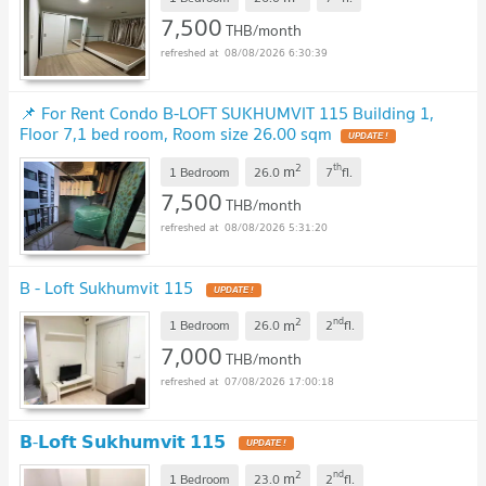
7,500
THB/month
08/08/2026 6:30:39
📌 For Rent Condo B-LOFT SUKHUMVIT 115 Building 1,
Floor 7,1 bed room, Room size 26.00 sqm
UPDATE !
2
th
m
1 Bedroom
26.0
7
fl.
7,500
THB/month
08/08/2026 5:31:20
B - Loft Sukhumvit 115
UPDATE !
2
nd
m
1 Bedroom
26.0
2
fl.
7,000
THB/month
07/08/2026 17:00:18
𝗕-𝗟𝗼𝗳𝘁 𝗦𝘂𝗸𝗵𝘂𝗺𝘃𝗶𝘁 𝟭𝟭𝟱
UPDATE !
2
nd
m
1 Bedroom
23.0
2
fl.