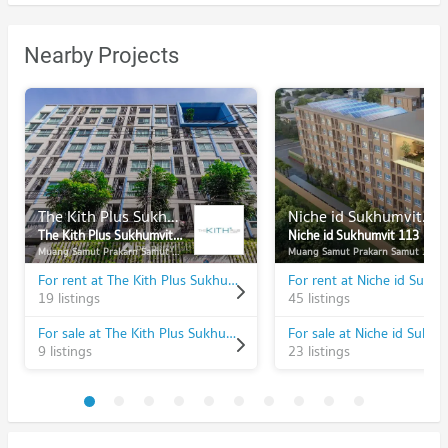
Nearby Projects
The Kith Plus Sukhumvit 113
Niche id Sukhumvit 113
The Kith Plus Sukhumvit 113
Niche id Sukhumvit 113
Muang Samut Prakarn Samut Prakarn
Muang Samut Prakarn Samut Prakarn
For rent at The Kith Plus Sukhumvit 113
19 listings
45 listings
For sale at The Kith Plus Sukhumvit 113
9 listings
23 listings