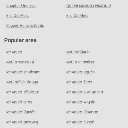
PROJECT_COUNT
Chapter One Eco
ศุภาลัย เวอเรนด้า พระราม 9
Condo for Rent near Theparak Road
Elio Del Moss
2,071 properties for rent
Elio Del Nest
Condo for Sale near Theparak Road
Regent Home บางซ่อน
889 properties for sale
Popular area
Condo Bhakasa Industrial
PROJECT_COUNT
เช่าคอนโด
คอนโดใกล้จุฬา
Condo for Rent near Bhakasa Industrial
2,299 properties for rent
คอนโด พระราม 9
คอนโด ลาดพร้าว
Condo for Sale near Bhakasa Industrial
เช่าคอนโด รามคําแหง
เช่าคอนโด สุขุมวิท
738 properties for sale
คอนโดให้เช่า อ่อนนุช
เช่าคอนโด รัชดา
Condo Imperial World Samrong
เช่าคอนโด แจ้งวัฒนะ
เช่าคอนโด สะพานควาย
PROJECT_COUNT
เช่าคอนโด สาทร
เช่าคอนโด พญาไท
Condo for Rent near Imperial World Samrong
5,473 properties for rent
เช่าคอนโด ปิ่นเกล้า
เช่าคอนโด เมืองทอง
Condo for Sale near Imperial World Samrong
1,657 properties for sale
เช่าคอนโด ตลาดพลู
เช่าคอนโด วิภาวดี