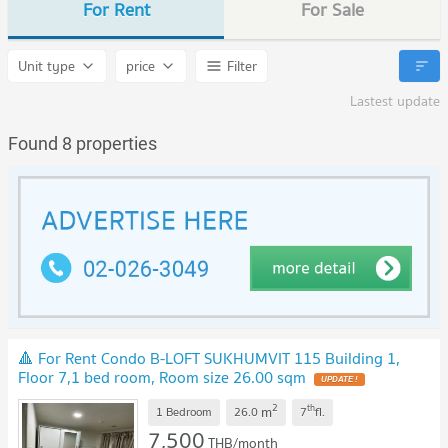
For Rent
For Sale
Unit type
price
Filter
Lastest update
Found 8 properties
🔺 For Rent Condo B-LOFT SUKHUMVIT 115 Building 1,
Floor 7,1 bed room, Room size 26.00 sqm
UPDATE !
2
th
m
1 Bedroom
26.0
7
fl.
7,500
THB/month