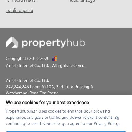
เช่าคอนโด ศาลายา
คอนโด นครปฐม
คอนโด ปทุมธานี
Copyright © 2019-2020
Zimple Internet Co., Ltd.
, All rights reserved.
Zimple Internet Co., Ltd.
242,244,246 Room A210A, 2nd Floor Building A
Watcharapol Road Tha Raeng
Bang Khen Bangkok 10230
We use cookies for your best experience
02-026-3049
support@propertyhub.in.th
Propertyhub.in.th uses cookies to enhance your browsing
experience, analyze site traffic, and deliver relevant content. By
Term of Service
Privacy Policy
Contact
continuing to use this website, you agree to our Privacy Policy.
Verified by