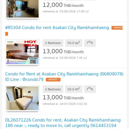
12,000
THB/month
03/08/2026 17:00:12
#R5304 Condo for rent Asakan City Ramkhamhaeng
2
th
m
2 Bedroom
50.0
7
fl.
13,000
THB/month
03/08/2026 7:45:12
Condo for Rent at Asakan City Ramkhamhaeng (B6809078)
ID Line : @condo79
2
th
m
2 Bedroom
50.0
7
fl.
13,000
THB/month
24/07/2026 5:02:30
DL26071226 Condo for rent, Asakan City Ramkhamhaeng
186 near -, ready to move in, call urgently 0614453194