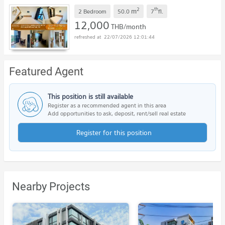
LineID @952jdxxk
2
th
m
2 Bedroom
50.0
7
fl.
12,000
THB/month
22/07/2026 12:01:44
Featured Agent
This position is still available
Register as a recommended agent in this area
Add opportunities to ask, deposit, rent/sell real estate
Register for this position
Nearby Projects