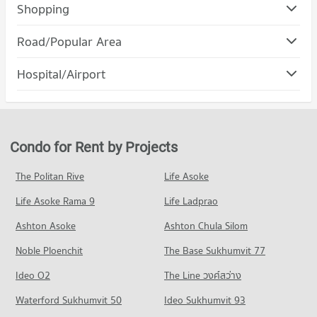
Condo Sarasas Witaed Minburi School
Shopping
PROJECT_COUNT
Condo Metropolitan Electricity Authorrity Minburi-Lat
Road/Popular Area
Condo for Rent Sarasas Witaed Minburi School
Klabang
314 properties for rent
Condo Min Buri
PROJECT_COUNT
Hospital/Airport
Condo for Sale Sarasas Witaed Minburi School
PROJECT_COUNT
97 properties for sale
Condo for Rent Metropolitan Electricity Authorrity Minburi-
Condo Synphaet Hospital Seriruk
Lat Klabang
Condo for Rent in Min Buri
314 properties for rent
PROJECT_COUNT
330 properties for rent
Condo for Sale Metropolitan Electricity Authorrity Minburi-Lat
Condo for Rent near Synphaet Hospital Seriruk
Condo for Sale in Min Buri
Condo for Rent by Projects
Klabang
344 properties for rent
110 properties for sale
97 properties for sale
Condo for Sale near Synphaet Hospital Seriruk
The Politan Rive
Life Asoke
Condo Ramkhamhaeng Road
149 properties for sale
Condo Tesco Lotus Superstore Min Buri
Life Asoke Rama 9
PROJECT_COUNT
Life Ladprao
PROJECT_COUNT
Condo Kasemrad Ramkhamhaeng Hospital
Condo for Rent near Ramkhamhaeng Road
Ashton Asoke
Ashton Chula Silom
Condo for Rent Tesco Lotus Superstore Min Buri
PROJECT_COUNT
4,490 properties for rent
314 properties for rent
Noble Ploenchit
The Base Sukhumvit 77
Condo for Rent near Kasemrad Ramkhamhaeng Hospital
Condo for Sale near Ramkhamhaeng Road
Condo for Sale Tesco Lotus Superstore Min Buri
273 properties for rent
1,742 properties for sale
Ideo O2
The Line วงศ์สว่าง
96 properties for sale
Condo for Sale near Kasemrad Ramkhamhaeng Hospital
Condo Seri Thai Rode
Waterford Sukhumvit 50
Ideo Sukhumvit 93
175 properties for sale
Condo Big C Extra Suwinthawong
PROJECT_COUNT