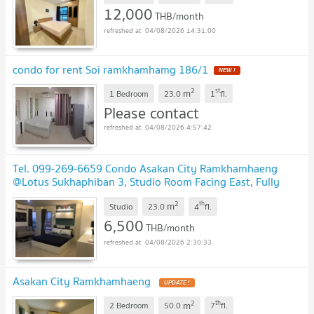
12,000
THB/month
04/08/2026 14:31:00
condo for rent Soi ramkhamhamg 186/1
2
st
m
1 Bedroom
23.0
1
fl.
Please contact
04/08/2026 4:57:42
Tel. 099-269-6659 Condo Asakan City Ramkhamhaeng
@Lotus Sukhaphiban 3, Studio Room Facing East, Fully
furnished
2
th
m
Studio
23.0
4
fl.
6,500
THB/month
04/08/2026 2:30:33
Asakan City Ramkhamhaeng
2
th
m
2 Bedroom
50.0
7
fl.