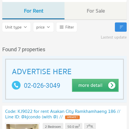
For Rent
For Sale
Unit type
price
Filter
Lastest update
Found 7 properties
Code: KJ9022 for rent Asakan City Ramkhamhaeng 186 //
Line ID: @kjcondo (with @) //
2
th
m
2 Bedroom
50.0
7
fl.