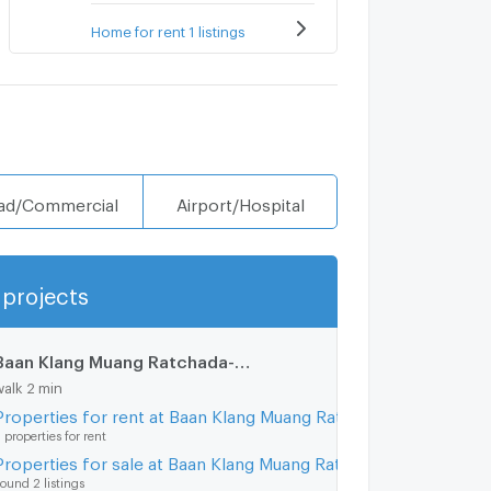
Home for rent 1 listings
ad/Commercial
Airport/Hospital
projects
Show more
Baan Klang Muang Ratchada-Mengjai 1
0.2 km.
walk 2 min
Properties for rent at Baan Klang Muang Ratchada-Mengjai 1
 properties for rent
Properties for sale at Baan Klang Muang Ratchada-Mengjai 1
ound 2 listings