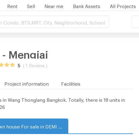
Rent
Sell
Near me
Bank Assets
All Projects
r Condo, BTS,MRT, City, Neighborhood, School
- Mengjai
5
( 1 Review )
Project information
Facilities
n Wang Thonglang Bangkok. Totally, there is 18 units in
026
Town house For sale in DEMI Rama 9 - Mengjai