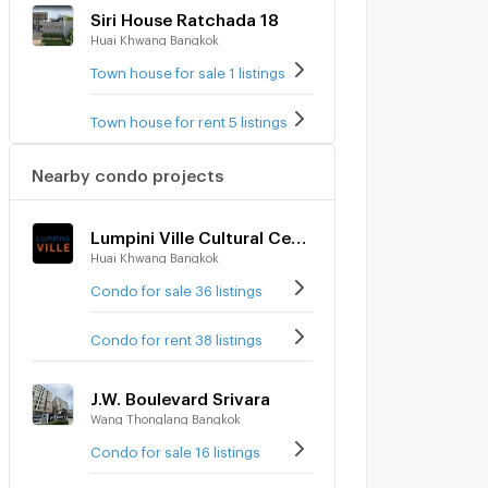
Siri House Ratchada 18
Huai Khwang Bangkok
Town house for sale 1 listings
Town house for rent 5 listings
Nearby condo projects
Lumpini Ville Cultural Center
Huai Khwang Bangkok
Condo for sale 36 listings
Condo for rent 38 listings
J.W. Boulevard Srivara
Wang Thonglang Bangkok
Condo for sale 16 listings