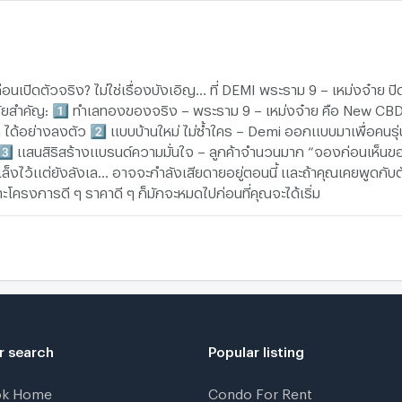
B
w
R
่อนเปิดตัวจริง? ไม่ใช่เรื่องบังเอิญ… ที่ DEMI พระราม 9 – เหม่งจ๋า
ัจจัยสำคัญ: 1️⃣ ทำเลทองของจริง – พระราม 9 – เหม่งจ๋าย คือ New CBD ท
ได้อย่างลงตัว 2️⃣ แบบบ้านใหม่ ไม่ซ้ำใคร – Demi ออกแบบมาเพื่อคนรุ่
 3️⃣ แสนสิริสร้างแบรนด์ความมั่นใจ – ลูกค้าจำนวนมาก “จองก่อนเห็นขอ
T
่เล็งไว้แต่ยังลังเล… อาจจะกำลังเสียดายอยู่ตอนนี้ และถ้าคุณเคยพูดก
โครงการดี ๆ ราคาดี ๆ ก็มักจะหมดไปก่อนที่คุณจะได้เริ่ม
B
w
r search
Popular listing
ok Home
Condo For Rent