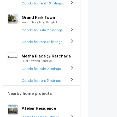
Condo for rent 46 listings
Grand Park Town
Wang Thonglang Bangkok
Condo for sale 27 listings
Condo for rent 16 listings
Metha Place @ Ratchada
Huai Khwang Bangkok
Condo for sale 2 listings
Condo for rent 5 listings
Nearby home projects
Atelier Residence
Home for sale 6 listings