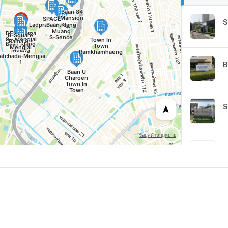
S
B
S
B
N