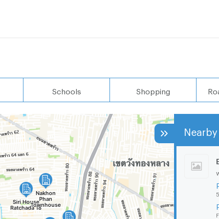
Schools
Shopping
Ro
Nearby 
5
F