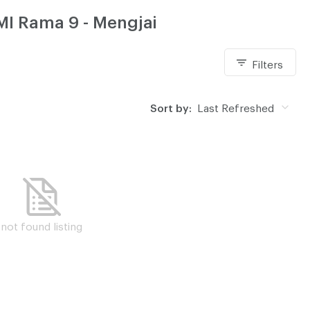
MI Rama 9 - Mengjai
Filters
Sort by:
Last Refreshed
not found listing