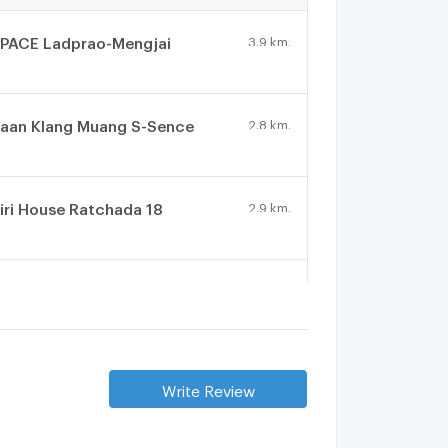
PACE Ladprao-Mengjai
3.9 km.
aan Klang Muang S-Sence
2.8 km.
iri House Ratchada 18
2.9 km.
aan 84 Mansion
2.5 km.
akhon Phan Townhouse
3.3 km.
Write Review