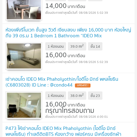
14,000
บาท/เดือน
08/08/2026 5:02:39
ห้องเพิ่งรีโนเวท ชั้นสูง วิวดี เงียบสงบ เพียง 16,000 บาท ห้องใหญ่
ถึง 39 ตร.ม 1 Bedrrom 1 Bathroom “IDEO Mix
Phaholyothin“ ติดบีทีเอสสะพานควาย 0 เมตร
UPDATE !
2
m
1 ห้องนอน
39.0
ชั้น
14
16,000
บาท/เดือน
08/08/2026 5:02:39
เช่าคอนโด IDEO Mix Phaholyothin/ไอดีโอ มิกซ์ พหลโยธิน
(C6803028) ID Line : @condo44
UPDATE !
2
m
1 ห้องนอน
38.0
ชั้น
23
16,000
บาท/เดือน
กรุณาโทรสอบถาม
08/08/2026 4:00:01
P473 ให้เช่าคอนโด IDEO Mix Phaholyothin (ไอดีโอ มิกซ์
พหลโยธิน) ทำเลดีติดBTS ห้องกว้าง เฟอร์ครบ มีเครื่องซักผ้า