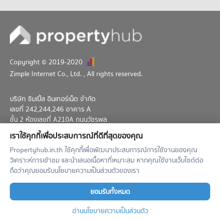
102 โครงการ
คอนโดให้เช่า สวนรถไฟ
มีคอนโดให้เช่า 6,757 ประกาศ
ขายคอนโด สวนรถไฟ
มีคอนโดขาย 2,152 ประกาศ
Copyright © 2019-2020
Zimple Internet Co., Ltd.
, All rights reserved.
บริษัท ซิมเปิ้ล อินเทอร์เน็ต จำกัด
เลขที่ 242,244,246 อาคาร A
ชั้น 2 ห้องเลขที่ A210A ถนนวัชรพล
แขวงท่าแร้ง เขตบางเขน กทม. 10230
เราใช้คุกกี้เพื่อประสบการณ์ที่ดีที่สุดของคุณ
02-026-3049
support@propertyhub.in.th
Propertyhub.in.th ใช้คุกกี้เพื่อพัฒนาประสบการณ์การใช้งานของคุณ
วิเคราะห์การเข้าชม และนำเสนอเนื้อหาที่เหมาะสม หากคุณใช้งานเว็บไซต์ต่อ
Term of Service
Privacy Policy
Contact
ถือว่าคุณยอมรับนโยบายความเป็นส่วนตัวของเรา
Verified by
ยอมรับทั้งหมด
อ่านนโยบายความเป็นส่วนตัว