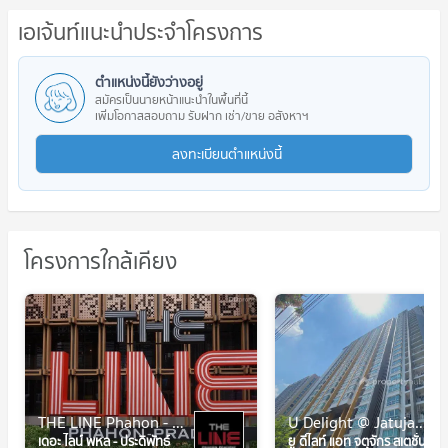
เอเจ้นท์แนะนำประจำโครงการ
ตำแหน่งนี้ยังว่างอยู่
สมัครเป็นนายหน้าแนะนำในพื้นที่นี้
เพิ่มโอกาสสอบถาม รับฝาก เช่า/ขาย อสังหาฯ
ลงทะเบียนตำแหน่งนี้
โครงการใกล้เคียง
THE LINE Phahon - Pradipat
U Delight @ Jatujak Station
เดอะ ไลน์ พหล - ประดิพัทธ์
ยู ดีไลท์ แอท จตุจักร สเตชั่น