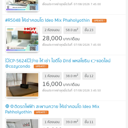
07/08/2026 7:45:00
#R5048 ให้เช่าคอนโด Ideo Mix Phaholyothin
UPDATE !
2
m
2 ห้องนอน
58.0
ชั้น
23
28,000
บาท/เดือน
07/08/2026 7:45:00
💥CP-5624💥ว่าง ให้ เช่า ไอดีโอ มิกซ์ พหลโยธิน 👉แอดไลน์
@cozycondo
UPDATE !
2
m
1 ห้องนอน
38.0
ชั้น
12
16,000
บาท/เดือน
07/08/2026 3:45:50
🛑💢ติดรถไฟฟ้า สะพานควาย ให้เช่าคอนโด Ideo Mix
Pahholyothin
UPDATE !
2
m
1 ห้องนอน
39.0
ชั้น
11