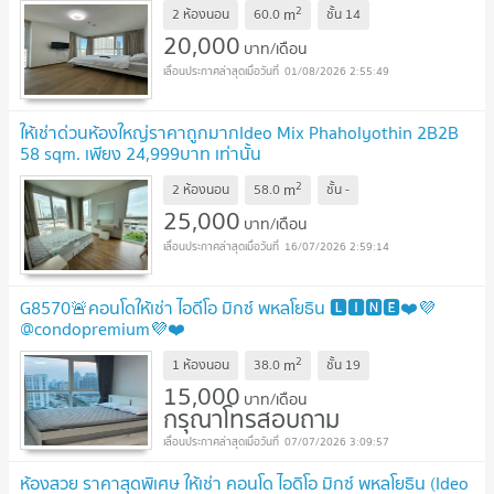
2
m
2 ห้องนอน
60.0
ชั้น
14
20,000
บาท/เดือน
01/08/2026 2:55:49
ให้เช่าด่วนห้องใหญ่ราคาถูกมากIdeo Mix Phaholyothin 2B2B
58 sqm. เพียง 24,999บาท เท่านั้น
2
m
2 ห้องนอน
58.0
ชั้น
-
25,000
บาท/เดือน
16/07/2026 2:59:14
G8570🚨คอนโดให้เช่า ไอดีโอ มิกซ์ พหลโยธิน 🅻🅸🅽🅴❤️💜
@condopremium💜❤️
2
m
1 ห้องนอน
38.0
ชั้น
19
15,000
บาท/เดือน
กรุณาโทรสอบถาม
07/07/2026 3:09:57
ห้องสวย ราคาสุดพิเศษ ให้เช่า คอนโด ไอดิโอ มิกซ์ พหลโยธิน (Ideo