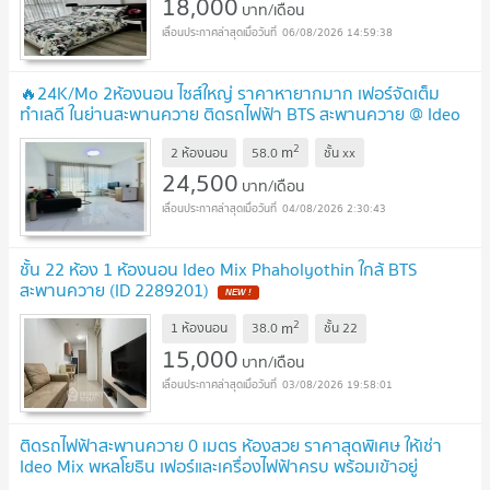
18,000
บาท/เดือน
06/08/2026 14:59:38
🔥24K/Mo 2ห้องนอน ไซส์ใหญ่ ราคาหายากมาก เฟอร์จัดเต็ม
ทำเลดี ในย่านสะพานควาย ติดรถไฟฟ้า BTS สะพานควาย @ Ideo
Mix Phaholyothin
UPDATE !
2
m
2 ห้องนอน
58.0
ชั้น
xx
24,500
บาท/เดือน
04/08/2026 2:30:43
ชั้น 22 ห้อง 1 ห้องนอน Ideo Mix Phaholyothin ใกล้ BTS
สะพานควาย (ID 2289201)
NEW !
2
m
1 ห้องนอน
38.0
ชั้น
22
15,000
บาท/เดือน
03/08/2026 19:58:01
ติดรถไฟฟ้าสะพานควาย 0 เมตร ห้องสวย ราคาสุดพิเศษ ให้เช่า
Ideo Mix พหลโยธิน เฟอร์และเครื่องไฟฟ้าครบ พร้อมเข้าอยู่
UPDATE !