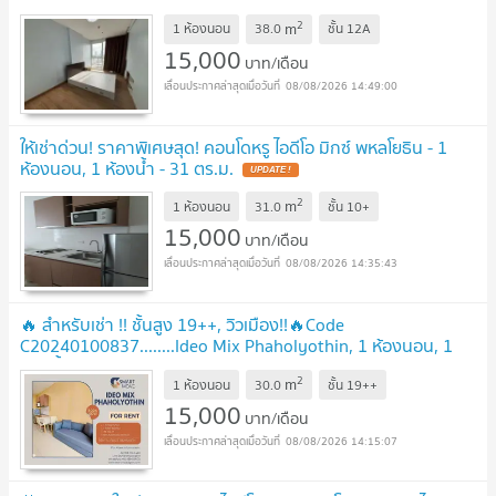
2
m
1 ห้องนอน
38.0
ชั้น
12A
15,000
บาท/เดือน
08/08/2026 14:49:00
ให้เช่าด่วน! ราคาพิเศษสุด! คอนโดหรู ไอดีโอ มิกซ์ พหลโยธิน - 1
ห้องนอน, 1 ห้องน้ำ - 31 ตร.ม.
UPDATE !
2
m
1 ห้องนอน
31.0
ชั้น
10+
15,000
บาท/เดือน
08/08/2026 14:35:43
🔥 สำหรับเช่า !! ชั้นสูง 19++, วิวเมือง!!🔥Code
C20240100837........Ideo Mix Phaholyothin, 1 ห้องนอน, 1
ห้องน้ำ, แต่งครบ, พร้อมเข้าอยู่ 📣📣
UPDATE !
2
m
1 ห้องนอน
30.0
ชั้น
19++
15,000
บาท/เดือน
08/08/2026 14:15:07