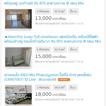
พร้อมอยู่ บนทำเลดี ติด BTS สะพานควาย @ Ideo Mix
Phaholyothin
UPDATE !
2
m
1 ห้องนอน
31.0
ชั้น
xx
13,000
บาท/เดือน
08/08/2026 7:13:51
🔥ห้องกว้าง 1นอน วิวดี ตกแต่งครบ เฟอร์จัดเต็ม เครื่องใช้ไฟฟ้า
พร้อมเข้าอยู่ คอนโดทำเลดีมาก ติด BTS สะพานควาย @ Ideo Mix
Phaholyothin
UPDATE !
2
m
1 ห้องนอน
31.0
ชั้น
xx
15,000
บาท/เดือน
08/08/2026 7:13:51
เช่าคอนโด IDEO Mix Phaholyothin/ไอดีโอ มิกซ์ พหลโยธิน
(C6907007) ID Line : @condo44
UPDATE !
2
m
1 ห้องนอน
39.0
ชั้น
1
18,000
บาท/เดือน
08/08/2026 7:01:59