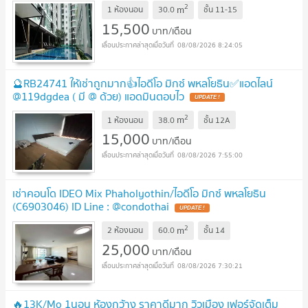
2
m
1 ห้องนอน
30.0
ชั้น
11-15
15,500
บาท/เดือน
08/08/2026 8:24:05
🔮RB24741 ให้เช่าถูกมาก👍ไอดีโอ มิกซ์ พหลโยธิน✅แอดไลน์
@119dgdea ( มี @ ด้วย) แอดมินตอบไว
UPDATE !
2
m
1 ห้องนอน
38.0
ชั้น
12A
15,000
บาท/เดือน
08/08/2026 7:55:00
เช่าคอนโด IDEO Mix Phaholyothin/ไอดีโอ มิกซ์ พหลโยธิน
(C6903046) ID Line : @condothai
UPDATE !
2
m
2 ห้องนอน
60.0
ชั้น
14
25,000
บาท/เดือน
08/08/2026 7:30:21
🔥13K/Mo 1นอน ห้องกว้าง ราคาดีมาก วิวเมือง เฟอร์จัดเต็ม