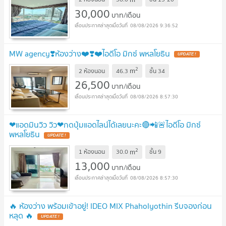
30,000
บาท/เดือน
08/08/2026 9:36:52
MW agency❣️ห้องว่าง❤️❣️❤️ไอดีโอ มิกซ์ พหลโยธิน
UPDATE !
2
m
2 ห้องนอน
46.3
ชั้น
34
26,500
บาท/เดือน
08/08/2026 8:57:30
❤แอดมินวิว วิว❤กดปุ่มแอดไลน์ได้เลยนะคะ🔴📲🚨ไอดีโอ มิกซ์
พหลโยธิน
UPDATE !
2
m
1 ห้องนอน
30.0
ชั้น
9
13,000
บาท/เดือน
08/08/2026 8:57:30
🔥 ห้องว่าง พร้อมเข้าอยู่! IDEO MIX Phaholyothin รีบจองก่อน
หลุด 🔥
UPDATE !