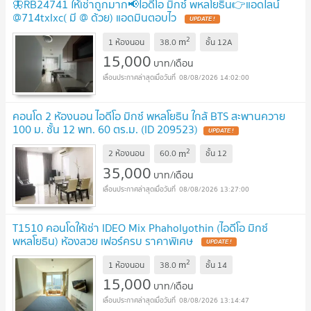
🦋RB24741 ให้เช่าถูกมาก📢ไอดีโอ มิกซ์ พหลโยธิน👉แอดไลน์
@714txlxc( มี @ ด้วย) แอดมินตอบไว
UPDATE !
2
m
1 ห้องนอน
38.0
ชั้น
12A
15,000
บาท/เดือน
08/08/2026 14:02:00
คอนโด 2 ห้องนอน ไอดีโอ มิกซ์ พหลโยธิน ใกล้ BTS สะพานควาย
100 ม. ชั้น 12 พท. 60 ตร.ม. (ID 209523)
UPDATE !
2
m
2 ห้องนอน
60.0
ชั้น
12
35,000
บาท/เดือน
08/08/2026 13:27:00
T1510 คอนโดให้เช่า IDEO Mix Phaholyothin (ไอดีโอ มิกซ์
พหลโยธิน) ห้องสวย เฟอร์ครบ ราคาพิเศษ
UPDATE !
2
m
1 ห้องนอน
38.0
ชั้น
14
15,000
บาท/เดือน
08/08/2026 13:14:47