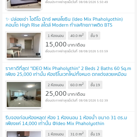
08/08/2026 5:50:49
✨ ปล่อยเช่า ไอดีโอ มิกซ์ พหลโยธิน (Ideo Mix Phaholyothin)
คอนโด High Rise สไตล์ Modern ทำเลศักยภาพติด BTS
สะพานควาย ✨
NEW !
2
m
1 ห้องนอน
40.0
ชั้น
9
15,000
บาท/เดือน
08/08/2026 5:03:59
ราคาดีที่สุด! "IDEO Mix Phaholythin" 2 Beds 2 Baths 60 Sq.m
เพียง 25,000 เท่านั้น ห้องรีโนเวทใหม่ทั้งหมด ตกแต่งสวยเหมือน
ห้องตัวอย่าง
UPDATE !
2
m
2 ห้องนอน
60.0
ชั้น
19
25,000
บาท/เดือน
08/08/2026 5:02:39
รีบจองก่อนห้องหลุด! ห้อง 1 ห้องนอน 1 ห้องน้ำ ขนาด 31 ตร.ม
เพียงแค่ 14,000 เท่านั้น @Ideo Mix Phaholyothin
ติดBTSสะพานควายระยะ 0 เมตร
UPDATE !
2
m
1 ห้องนอน
31.0
ชั้น
19