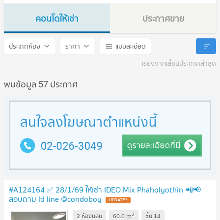
คอนโดให้เช่า
ประกาศขาย
IDEO Mix Phaholyothin
IDEO Mix Phaholyothin
ประเภทห้อง
ราคา
แบบละเอียด
เรียงจากเลื่อนประกาศล่าสุด
พบข้อมูล 57 ประกาศ
#A124164 ✅ 28/1/69 ให้เช่า IDEO Mix Phaholyothin 📲📢
สอบถาม ld line @condoboy
UPDATE !
2
m
2 ห้องนอน
60.0
ชั้น
14