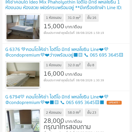
ให้เช่าคอนโด Ideo Mix Phaholyothin ไอดีโอ มิกซ์ พหลโยธิน 1
ห้องนอน ห้องสวย เฟอร์ครบพร้อมอยู่ **มีเครื่องซักผ้า Line ID:
@ppagent
UPDATE !
2
m
1 ห้องนอน
31.0
ชั้น
16
15,000
บาท/เดือน
08/08/2026 1:59:19
G 6376 💚คอนโดให้เช่า ไอดีโอ มิกซ์ พหลโยธิน Line❤️💜
@condopremium💜❤️ว่างพร้อมอยู่⬛🟨 📞 065 695 3645🟨
⬛
UPDATE !
2
m
1 ห้องนอน
32.0
ชั้น
8
16,000
บาท/เดือน
08/08/2026 1:30:39
G 6794💛 คอนโดให้เช่า ไอดีโอ มิกซ์ พหลโยธิน Line❤️💜
@condopremium💜❤️⬛🟨 📞 065 695 3645🟨⬛
UPDATE !
2
m
2 ห้องนอน
58.0
ชั้น
23
28,000
บาท/เดือน
กรุณาโทรสอบถาม