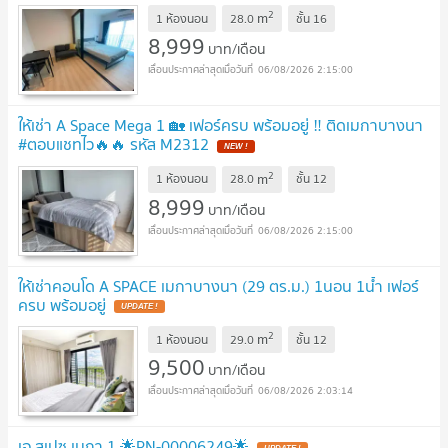
2
m
1 ห้องนอน
28.0
ชั้น
16
8,999
บาท/เดือน
06/08/2026 2:15:00
ให้เช่า A Space Mega 1 🏡 เฟอร์ครบ พร้อมอยู่ ‼️ ติดเมกาบางนา
#ตอบแชทไว🔥🔥 รหัส M2312
2
m
1 ห้องนอน
28.0
ชั้น
12
8,999
บาท/เดือน
06/08/2026 2:15:00
ให้เช่าคอนโด A SPACE เมกาบางนา (29 ตร.ม.) 1นอน 1น้ำ เฟอร์
ครบ พร้อมอยู่
2
m
1 ห้องนอน
29.0
ชั้น
12
9,500
บาท/เดือน
06/08/2026 2:03:14
เอ สเปซ เมกา 1 🌟PN-00006249🌟