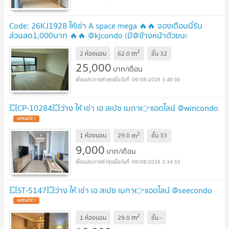
Code: 26KJ1928 ให้เช่า A space mega 🔥🔥 จองเดือนนี้รับ
ส่วนลด1,000บาท 🔥🔥 @kjcondo (มี@ข้างหน้าด้วยนะ
คะ)
2
m
2 ห้องนอน
62.0
ชั้น
32
25,000
บาท/เดือน
06/08/2026 3:46:00
💥CP-10284💥ว่าง ให้ เช่า เอ สเปซ เมกา👉แอดไลน์ @wincondo
2
m
1 ห้องนอน
29.0
ชั้น
33
9,000
บาท/เดือน
06/08/2026 3:34:55
💥ST-5147💥ว่าง ให้ เช่า เอ สเปซ เมกา👉แอดไลน์ @seecondo
2
m
1 ห้องนอน
29.0
ชั้น
-