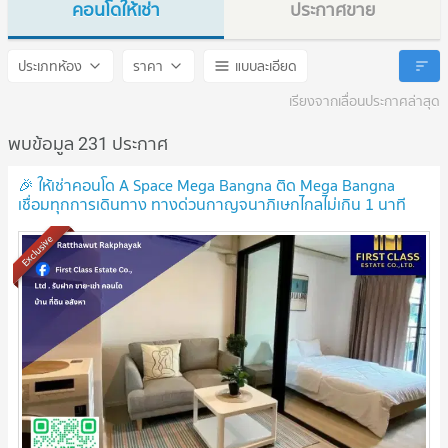
คอนโดให้เช่า
ประกาศขาย
A space mega
A space mega
ประเภทห้อง
ราคา
แบบละเอียด
เรียงจากเลื่อนประกาศล่าสุด
พบข้อมูล 231 ประกาศ
🎉 ให้เช่าคอนโด A Space Mega Bangna ติด Mega Bangna
เชื่อมทุกการเดินทาง ทางด่วนกาญจนาภิเษกไกลไม่เกิน 1 นาที
Exclusive