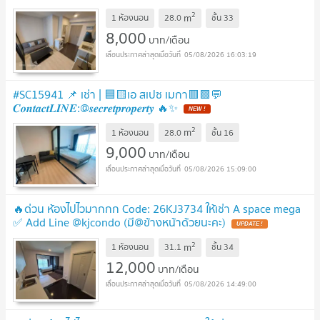
รอบ
2
m
1 ห้องนอน
28.0
ชั้น
33
8,000
บาท/เดือน
05/08/2026 16:03:19
#SC15941 📌 เช่า | 🟦🟨เอ สเปซ เมกา🟥🟩💬
𝑪𝒐𝒏𝒕𝒂𝒄𝒕𝑳𝑰𝑵𝑬:@𝒔𝒆𝒄𝒓𝒆𝒕𝒑𝒓𝒐𝒑𝒆𝒓𝒕𝒚 🔥✨
2
m
1 ห้องนอน
28.0
ชั้น
16
9,000
บาท/เดือน
05/08/2026 15:09:00
🔥ด่วน ห้องไปไวมากกก Code: 26KJ3734 ให้เช่า A space mega
✅ Add Line @kjcondo (มี@ข้างหน้าด้วยนะคะ)
2
m
1 ห้องนอน
31.1
ชั้น
34
12,000
บาท/เดือน
05/08/2026 14:49:00