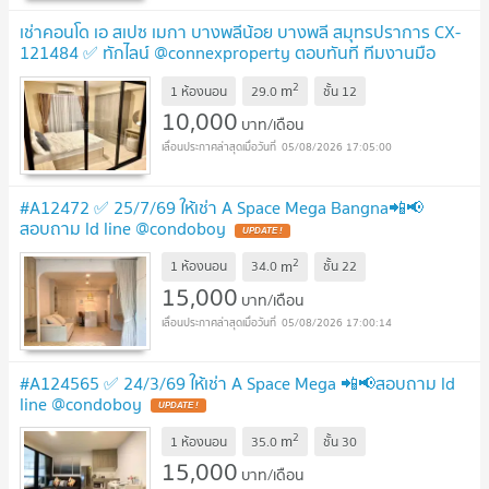
เช่าคอนโด เอ สเปซ เมกา บางพลีน้อย บางพลี สมุทรปราการ CX-
121484 ✅ ทักไลน์ @connexproperty ตอบทันที ทีมงานมือ
อาชีพ ✅
2
m
1 ห้องนอน
29.0
ชั้น
12
10,000
บาท/เดือน
05/08/2026 17:05:00
#A12472 ✅ 25/7/69 ให้เช่า A Space Mega Bangna📲📢
สอบถาม ld line @condoboy
2
m
1 ห้องนอน
34.0
ชั้น
22
15,000
บาท/เดือน
05/08/2026 17:00:14
#A124565 ✅ 24/3/69 ให้เช่า A Space Mega 📲📢สอบถาม ld
line @condoboy
2
m
1 ห้องนอน
35.0
ชั้น
30
15,000
บาท/เดือน