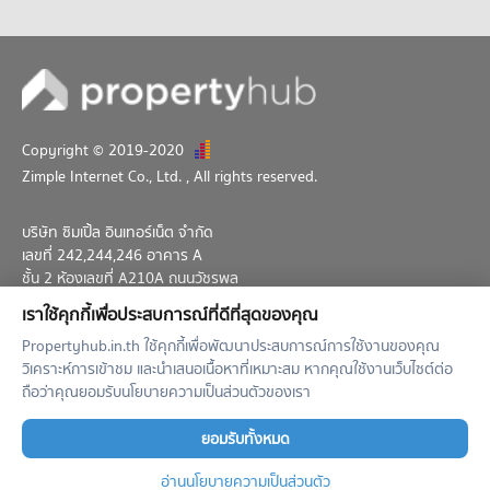
มีคอนโดให้เช่า 1,786 ประกาศ
ขายคอนโด โฮมโปร ประชาชื่น
มีคอนโดขาย 1,224 ประกาศ
Copyright © 2019-2020
Zimple Internet Co., Ltd.
, All rights reserved.
บริษัท ซิมเปิ้ล อินเทอร์เน็ต จำกัด
เลขที่ 242,244,246 อาคาร A
ชั้น 2 ห้องเลขที่ A210A ถนนวัชรพล
แขวงท่าแร้ง เขตบางเขน กทม. 10230
เราใช้คุกกี้เพื่อประสบการณ์ที่ดีที่สุดของคุณ
02-026-3049
support@propertyhub.in.th
Propertyhub.in.th ใช้คุกกี้เพื่อพัฒนาประสบการณ์การใช้งานของคุณ
วิเคราะห์การเข้าชม และนำเสนอเนื้อหาที่เหมาะสม หากคุณใช้งานเว็บไซต์ต่อ
Term of Service
Privacy Policy
Contact
ถือว่าคุณยอมรับนโยบายความเป็นส่วนตัวของเรา
Verified by
ยอมรับทั้งหมด
อ่านนโยบายความเป็นส่วนตัว