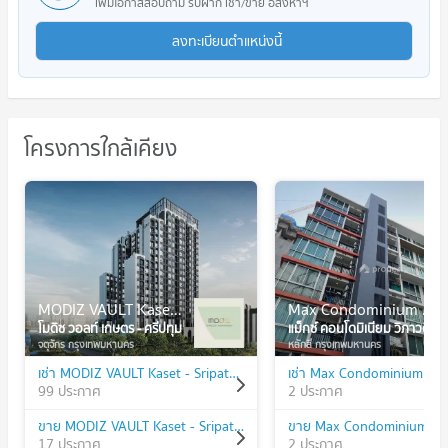
เพิ่มโอกาสสอบถาม รับฝาก เช่า/ขาย อสังหาฯ
ลงทะเบียนตำแหน่งนี้
โครงการใกล้เคียง
MODIZ VAULT Kaset - Sripatum
Max Condominium Vibhavadi
โมดิซ วอลท์ เกษตร - ศรีปทุม
แม็กซ์ คอนโดมิเนียม วิภาวดี
จตุจักร กรุงเทพมหานคร
หลักสี่ กรุงเทพมหานคร
เช่า MODIZ VAULT Kaset - Sripatum
เช่า Max Condominium Vib
99 ประกาศ
2 ประกาศ
ขาย MODIZ VAULT Kaset - Sripatum
ขาย Max Condominium Vi
17 ประกาศ
2 ประกาศ