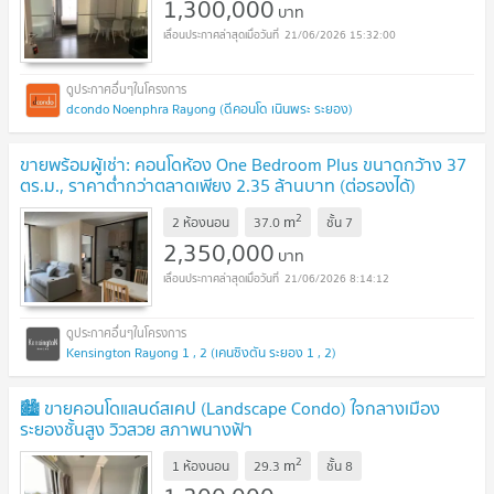
1,300,000
บาท
21/06/2026 15:32:00
dcondo Noenphra Rayong (ดีคอนโด เนินพระ ระยอง)
ขายพร้อมผู้เช่า: คอนโดห้อง One Bedroom Plus ขนาดกว้าง 37
ตร.ม., ราคาต่ำกว่าตลาดเพียง 2.35 ล้านบาท (ต่อรองได้)
2
m
2 ห้องนอน
37.0
ชั้น
7
2,350,000
บาท
21/06/2026 8:14:12
Kensington Rayong 1 , 2 (เคนซิงตัน ระยอง 1 , 2)
​🏙️ ขายคอนโดแลนด์สเคป (Landscape Condo) ใจกลางเมือง
ระยอง ​ชั้นสูง วิวสวย สภาพนางฟ้า
2
m
1 ห้องนอน
29.3
ชั้น
8