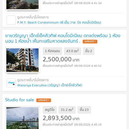
08/08/2026 4:41:34
P.M.Y. Beach Condominium (พี.เอ็ม.วาย. บีช คอนโดมิเนียม)
ขายวรัญญา เอ็กซํเซ็คคิวทิฟ คอนโดมิเนียม ตกแต่งพร้อม 1 ห้อง
นอน 1 ห้องน้ำ เห็นทะเลริมหาดแสงจันทร์ .
UPDATE !
2
m
1 ห้องนอน
43.0
ชั้น
2
2,500,000
บาท
08/08/2026 4:40:52
Warunya Executive (วรัญญา เอ็กซ์เซ็คคิวทีฟ)
Studio for sale
UPDATE !
2
m
สตูดิโอ
31.2
ชั้น
23
2,893,500
บาท
08/08/2026 4:40:19