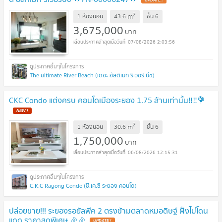
UPDATE !
2
m
1 ห้องนอน
43.6
ชั้น
6
3,675,000
บาท
07/08/2026 2:03:56
The ultimate River Beach (เดอะ อัลติเมท ริเวอร์ บีช)
CKC Condo แต่งครบ คอนโดเมืองระยอง 1.75 ล้านเท่านั้น‼️‼️💐
NEW !
2
m
1 ห้องนอน
30.6
ชั้น
6
1,750,000
บาท
06/08/2026 12:15:31
C.K.C Rayong Condo (ซี.เค.ซี ระยอง คอนโด)
ปล่อยขาย!!! ระยองรอยัลพีค 2 ตรงข้ามตลาดหมอดิษฐ์ ฝั่งไม่โดน
แดด ราคาสุดพิเศษ 🎉🎉
UPDATE !