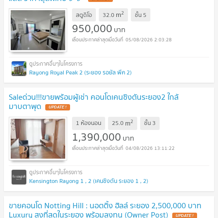
2
m
สตูดิโอ
32.0
ชั้น
5
950,000
บาท
05/08/2026 2:03:28
Rayong Royal Peak 2 (ระยอง รอยัล พีค 2)
Saleด่วน!!!ขายพร้อมผู้เช่า คอนโดเคนซิงตันระยอง2 ใกล้
มาบตาพุด
UPDATE !
2
m
1 ห้องนอน
25.0
ชั้น
3
1,390,000
บาท
04/08/2026 13:11:22
Kensington Rayong 1 , 2 (เคนซิงตัน ระยอง 1 , 2)
ขายคอนโด Notting Hill : นอตติ้ง ฮิลล์ ระยอง 2,500,000 บาท
Luxury สูงที่สุดในระยอง พร้อมลงทุน (Owner Post)
UPDATE !