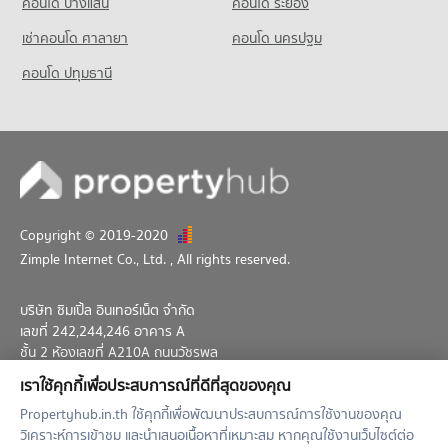
คอนโด บางแสน
คอนโด ระยอง
เช่าคอนโด ศาลายา
คอนโด นครปฐม
คอนโด ปทุมธานี
Copyright © 2019-2020
Zimple Internet Co., Ltd.
, All rights reserved.
บริษัท ซิมเปิ้ล อินเทอร์เน็ต จำกัด
เลขที่ 242,244,246 อาคาร A
ชั้น 2 ห้องเลขที่ A210A ถนนวัชรพล
แขวงท่าแร้ง เขตบางเขน กทม. 10230
เราใช้คุกกี้เพื่อประสบการณ์ที่ดีที่สุดของคุณ
02-026-3049
support@propertyhub.in.th
Propertyhub.in.th ใช้คุกกี้เพื่อพัฒนาประสบการณ์การใช้งานของคุณ
วิเคราะห์การเข้าชม และนำเสนอเนื้อหาที่เหมาะสม หากคุณใช้งานเว็บไซต์ต่อ
Term of Service
Privacy Policy
Contact