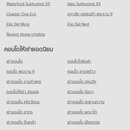
คอนโด หาดแหลมเจริญ
Waterford Sukhumvit 50
Ideo Sukhumvit 93
5 โครงการ
Chapter One Eco
ศุภาลัย เวอเรนด้า พระราม 9
คอนโดให้เช่า หาดแหลมเจริญ
Elio Del Moss
มีคอนโดให้เช่า 3 ประกาศ
Elio Del Nest
ขายคอนโด หาดแหลมเจริญ
Regent Home บางซ่อน
มีคอนโดขาย 7 ประกาศ
คอนโดให้เช่ายอดนิยม
เช่าคอนโด
คอนโดใกล้จุฬา
คอนโด พระราม 9
คอนโด ลาดพร้าว
เช่าคอนโด รามคําแหง
เช่าคอนโด สุขุมวิท
คอนโดให้เช่า อ่อนนุช
เช่าคอนโด รัชดา
เช่าคอนโด แจ้งวัฒนะ
เช่าคอนโด สะพานควาย
เช่าคอนโด สาทร
เช่าคอนโด พญาไท
เช่าคอนโด ปิ่นเกล้า
เช่าคอนโด เมืองทอง