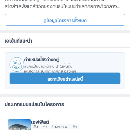
สไตล์"ไลฟ์สไตล์ชีวิตของคนรุ่นใหม่บนทำเลศักยภาพใจกลาง
เมืองระยอง บ้านที่ได้รับแรงบันดาลใจสไตล์อังกฤษ สามารถ
เชื่อมต่อชีวิตการทำงานกับการพักผ่อนได้อย่างลงตัว ตอบโจทย์
ดูข้อมูลโครงการทั้งหมด
การใช้ชีวิตยุคใหม่ได้อย่างสมบูรณ์แบบ ยกระดับคุณภาพชีวิตที่
เหนือกว่าให้กับคุณและคนที่คุณรักการเดินทางสะดวกถนนเลี่ยง
เอเจ้นท์แนะนำ
เมืองระยองถนนสุขุมวิทใกล้แหล่งอำนวยความสะดวกCentral
ระยองPassione Shopping ระยองรร.เซนต์โยเซฟระยอง
รร.อัสสัมชัญระยอง รพ.กรุงเทพระยอง รพ.ระยอง หาด
ตำแหน่งนี้ยังว่างอยู่
แสงจันทร์ นิคมฯมาบตาพุด สนามบินอู่ตะเภา
สมัครเป็นนายหน้าแนะนำในพื้นที่นี้
เพิ่มโอกาส รับฝาก เช่า/ขาย อสังหาฯ
ลงทะเบียนตำแหน่งนี้
ประเภทแบบแปลนในโครงการ
เซฟฟิลด์
4
3
140 ตร.ม.
2