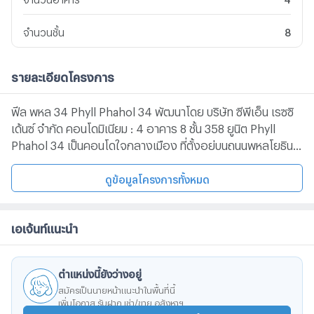
จำนวนชั้น
8
รายละเอียดโครงการ
ฟีล พหล 34 Phyll Phahol 34 พัฒนาโดย บริษัท ซีพีเอ็น เรซซิ
เด้นซ์ จำกัด คอนโดมิเนียม : 4 อาคาร 8 ชั้น 358 ยูนิต Phyll
Phahol 34 เป็นคอนโดใจกลางเมือง ที่ตั้งอยู่บนถนนพหลโยธิน
ซอย 34 โดยบรรยากาศภายในโครงการจะออกแบบให้ความสงบ
และร่มรื่น ภายใต้แนวคิด “LIVE EVERYDAY IN URBAN
ดูข้อมูลโครงการทั้งหมด
HIDEAWAY” มีพื้นที่สีเขียวกระจายอยู่รอบ ๆ พร้อมด้วยส่วน
กลางดีไซน์สวย เสมือนเป็นวิวส่วนตัว คอนโดติดถนนพหลโยธิน
เอเจ้นท์แนะนำ
และรถไฟฟ้า BTS -Major รัชโยธิน, Central Plaza ลาดพร้าว
-รพ.เปาโล เกษตร -รถไฟฟ้า BTS สถานีเสนานิคม -ถนนพหลโยธิน
-ม.เกษตรศาสตร์ และ ม.ศรีปทุม
ตำแหน่งนี้ยังว่างอยู่
สมัครเป็นนายหน้าแนะนำในพื้นที่นี้
เพิ่มโอกาส รับฝาก เช่า/ขาย อสังหาฯ