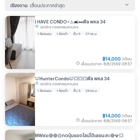
เรียงตาม
:
เลื่อนประกาศล่าสุด
I HAVE CONDO⚡️⚠️🛋️🛌ฟีล พหล 34
จตุจักร กรุงเทพมหานคร
1 ห้องนอน
1 ห้องน้ำ
ชั้น 5
27 ตร.ม.
฿
14,000
/เดือน
เลื่อนประกาศ
:
8/8/2569
08:57
🦊HunterCondo🦊💥💥💥ฟีล พหล 34
จตุจักร กรุงเทพมหานคร
1 ห้องนอน
1 ห้องน้ำ
ชั้น 5
26 ตร.ม.
฿
14,000
/เดือน
เลื่อนประกาศ
:
8/8/2569
08:57
MW๙๐🔴🟢🟡กดปุ่มแอดไลน์ได้เลยนะคะ🔴💎💥