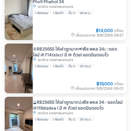
Phyll Phahol 34
จตุจักร กรุงเทพมหานคร
1 ห้องนอน
1 ห้องน้ำ
ชั้น 3
28 ตร.ม.
฿
14,000
/เดือน
เลื่อนประกาศ
:
8/8/2569
08:57
🦋RB25655 ให้เช่าถูกมาก📢ฟีล พหล 34👉แอด
ไลน์ @714txlxc( มี @ ด้วย) แอดมินตอบไว
จตุจักร กรุงเทพมหานคร
1 ห้องนอน
1 ห้องน้ำ
ชั้น 2
35 ตร.ม.
฿
19,000
/เดือน
เลื่อนประกาศ
:
8/8/2569
08:01
🔮RB25655 ให้เช่าถูกมาก👍ฟีล พหล 34✅แอดไลน์
@119dgdea ( มี @ ด้วย) แอดมินตอบไว
จตุจักร กรุงเทพมหานคร
1 ห้องนอน
1 ห้องน้ำ
ชั้น 2
35 ตร.ม.