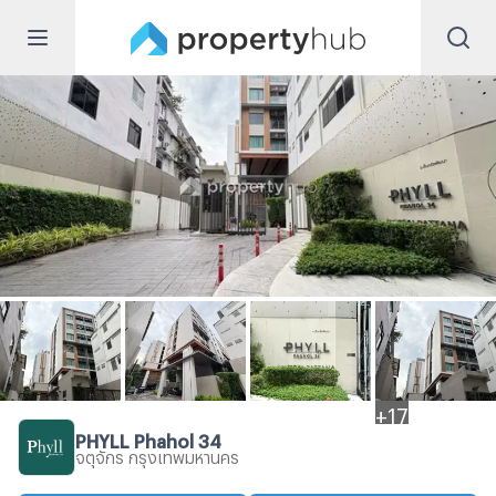
+
17
PHYLL Phahol 34
จตุจักร กรุงเทพมหานคร