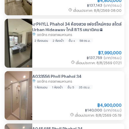
฿
137,143
(
บาท/ตร.ม.
)
เลื่อนประกาศ
:
8/8/2569
08:00
🌿PHYLL Phahol 34 ห้องสวย เฟอร์ใหม่ครบ สไตล์
Urban Hideaway ใกล้ BTS เสนานิคม🚆
จตุจักร กรุงเทพมหานคร
2 ห้องนอน
2 ห้องน้ำ
ชั้น x
58
ตร.ม.
฿
7,990,000
฿
137,759
(
บาท/ตร.ม.
)
เลื่อนประกาศ
:
8/8/2569
07:21
A033556 Phyll Phahol 34
จตุจักร กรุงเทพมหานคร
1 ห้องนอน
1 ห้องน้ำ
ชั้น 5
35
ตร.ม.
฿
4,900,000
฿
140,000
(
บาท/ตร.ม.
)
เลื่อนประกาศ
:
8/8/2569
05:19
A045485 Phyll Phahol 34