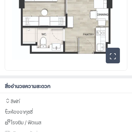
สิ่งอำนวยความสะดวก
ลิฟท์
ห้องจากุซซี่
โรงยิม / ฟิตเนส