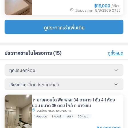
฿
19,000
/เดือน
เลื่อนประกาศ
:
8/8/2569
07:55
ดูประกาศเช่าเพิ่มเติม
ประกาศขายในโครงการ
(15)
ดูทั้งหมด
ทุกประเภทห้อง
เรียงตาม
:
เลื่อนประกาศล่าสุด
🚩 ขายคอนโด ฟีล พหล 34 อาคาร 1 ชั้น 4 1 ห้อง
นอน ขนาด 35 ตรม ใกล้ ต.บางเขน
จตุจักร กรุงเทพมหานคร
1 ห้องนอน
1 ห้องน้ำ
ชั้น 4
35
ตร.ม.
฿
4,800,000