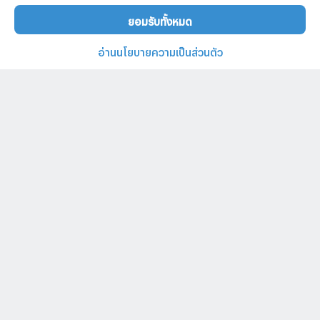
ยอมรับทั้งหมด
อ่านนโยบายความเป็นส่วนตัว
บ้านและคอนโดทั่วไทย
คำค้นหายอดนิยม
ประกาศยอดนิยม
ประกาศให้เช่ายอดนิยม
02-026-3049
@propertyhub