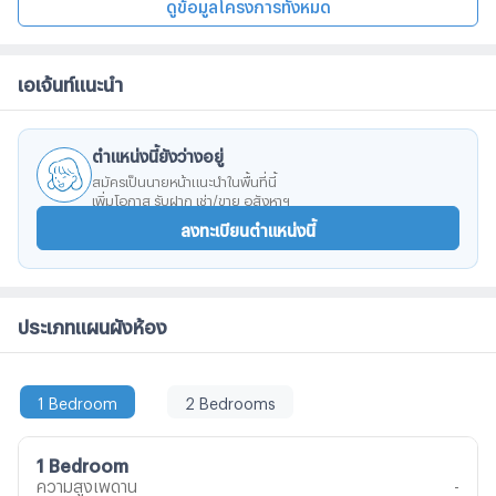
ลอยฟ้า หรือเลือกทำกิจกรรมกับครอบครัว ในห้องสมุด ห้อง
ดูข้อมูลโครงการทั้งหมด
สันทนาการเด็ก เติมเต็มช่วงเวลาพักผ่อนของคุณ และครอบครัว
ให้ลงตัว
เอเจ้นท์แนะนำ
ตำแหน่งนี้ยังว่างอยู่
สมัครเป็นนายหน้าแนะนำในพื้นที่นี้
เพิ่มโอกาส รับฝาก เช่า/ขาย อสังหาฯ
ลงทะเบียนตำแหน่งนี้
ประเภทแผนผังห้อง
1 Bedroom
2 Bedrooms
1 Bedroom
ความสูงเพดาน
-