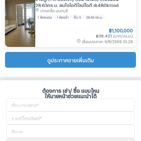
28.63ตร.ม. สนใจไอดีไลน์ไอดี @480kttgd
ปากเกร็ด นนทบุรี
1 ห้องนอน
1 ห้องน้ำ
ชั้น X
28.63
ตร.ม.
฿
1,100,000
฿
38,421
(
บาท/ตร.ม.
)
เลื่อนประกาศ
:
9/8/2569
10:29
ดูประกาศขายเพิ่มเติม
ต้องการ เช่า/ ซื้อ แบบไหน
ให้นายหน้าช่วยแนะนำได้