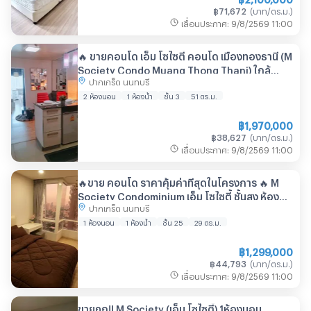
฿
71,672
(
บาท/ตร.ม.
)
เลื่อนประกาศ
:
9/8/2569
11:00
🔥 ขายคอนโด เอ็ม โซไซตี้ คอนโด เมืองทองธานี (M
Society Condo Muang Thong Thani) ใกล้
ปากเกร็ด นนทบุรี
รถไฟฟ้าสายสีชมพู
2 ห้องนอน
1 ห้องน้ำ
ชั้น 3
51
ตร.ม.
฿
1,970,000
฿
38,627
(
บาท/ตร.ม.
)
เลื่อนประกาศ
:
9/8/2569
11:00
🔥ขาย คอนโด ราคาคุ้มค่าที่สุดในโครงการ 🔥 M
Society Condominium เอ็ม โซไซตี้ ชั้นสูง ห้อง
ปากเกร็ด นนทบุรี
สวยราคาสุดพิเศษ ทำเลดีเมืองทองธานี
1 ห้องนอน
1 ห้องน้ำ
ชั้น 25
29
ตร.ม.
฿
1,299,000
฿
44,793
(
บาท/ตร.ม.
)
เลื่อนประกาศ
:
9/8/2569
11:00
ขายถูก!! M Society (เอ็ม โซไซตี้) 1ห้องนอน