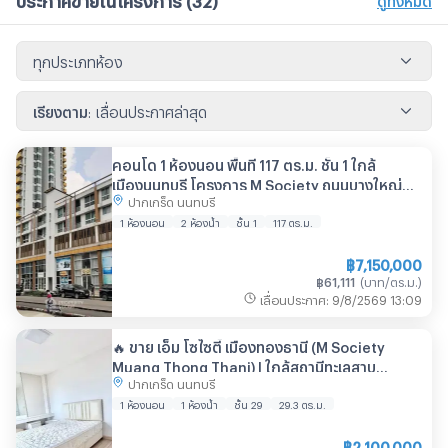
ทุกประเภทห้อง
เรียงตาม
:
เลื่อนประกาศล่าสุด
คอนโด 1 ห้องนอน พื้นที่ 117 ตร.ม. ชั้น 1 ใกล้
เมืองนนทบุรี โครงการ M Society ถนนบางใหญ่
ปากเกร็ด นนทบุรี
(ID 2150206)
1 ห้องนอน
2 ห้องน้ำ
ชั้น 1
117
ตร.ม.
฿
7,150,000
฿
61,111
(
บาท/ตร.ม.
)
เลื่อนประกาศ
:
9/8/2569
13:09
🔥 ขาย เอ็ม โซไซตี้ เมืองทองธานี (M Society
Muang Thong Thani) | ใกล้สถานีทะเลสาบ
ปากเกร็ด นนทบุรี
เมืองทองธานี
1 ห้องนอน
1 ห้องน้ำ
ชั้น 29
29.3
ตร.ม.
฿
2,100,000