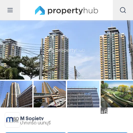
+
6
M Society
ปากเกร็ด นนทบุรี