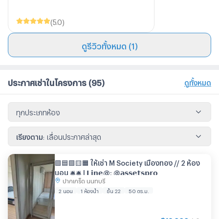
(
5.0
)
ดูรีวิวทั้งหมด (1)
ประกาศเช่าในโครงการ
(95)
ดูทั้งหมด
ทุกประเภทห้อง
เรียงตาม
:
เลื่อนประกาศล่าสุด
🟪🟦🟩🟨🟧 ให้เช่า M Society เมืองทอง // 2 ห้อง
นอน 🛎️🛎️ | 𝗟𝗶𝗻𝗲@: @𝗮𝘀𝘀𝗲𝘁𝘀𝗽𝗿𝗼
ปากเกร็ด นนทบุรี
2 นอน
1 ห้องน้ำ
ชั้น 22
50 ตร.ม.