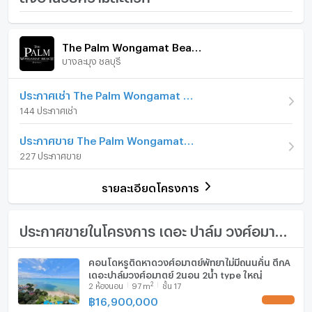
Beach Pattaya
ภายในห้อง
ภายในโครงการ
ราคา
8,500,000
The Palm Wongamat Beach Pattaya
(137,097 บาท/ตร.ม.)
บางละมุง ชลบุรี
เฟอร์นิเจอร์
อาคาร
ตึก A
โทรศัพท์บ้าน
ประกาศเช่า The Palm Wongamat Beach Pattaya
รูปแบบห้อง
2 ห้องนอน
144 ประกาศเช่า
เครื่องปรับอากาศ
ห้องอยู่ชั้นที่
22
ประกาศขาย The Palm Wongamat Beach Pattaya
เครื่องทำน้ำร้อน/น้ำอุ่น
227 ประกาศขาย
จำนวนห้องนอน
2 ห้องนอน
ประตูห้องระบบ digital lock
จำนวนห้องน้ำ
2 ห้องน้ำ
รายละเอียดโครงการ
อ่างอาบน้ำ
ขนาดพื้นที่ห้อง
62 ตร.ม.
TV
ประกาศขายในโครงการ เดอะ ปาล์ม วงศ์อมาตย์ บีช พัทยา
เตาปรุงอาหาร
คอนโดหรูติดหาดวงศ์อมาตย์พัทยาไม่มีถนนคั่น ตึกA
เดอะปาล์มวงศ์อมาตย์ 2นอน 2น้ำ type ใหญ่
ตู้เย็น
2
2
ห้องนอน
97
m
ชั้น 17
฿
16,900,000
UPDATE !
เครื่องดูดควัน