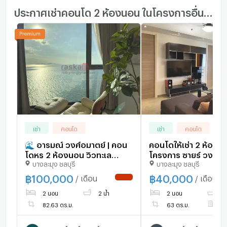
ประกาศเช่าคอนโด 2 ห้องนอน ในโครงการอื่นๆ ใกล้เคียง
เช่า
คอนโด
เช่า
คอนโด
🌊 อารมณ์ วงศ์อมาตย์ | คอน
คอนโดให้เช่า 2 ห้องน
โดหรู 2 ห้องนอน วิวทะเล
โครงการ ซายร์ วงศ์อม
บางละมุง ชลบุรี
บางละมุง ชลบุรี
พร้อมลิฟต์ส่วนตัว
6660106
฿
100,000
฿
40,000
/ เดือน
/ เดือน
NEW !
2 นอน
2 น้ำ
2 นอน
1 
82.63 ตร.ม.
63 ตร.ม.
ชั