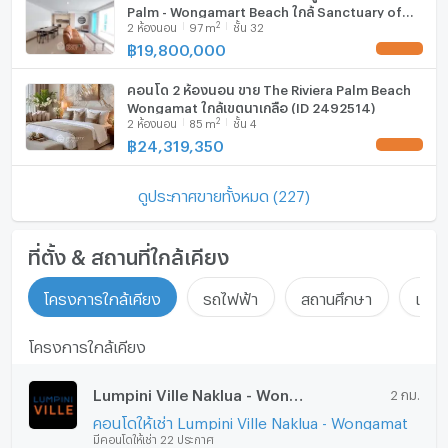
Palm - Wongamart Beach ใกล้ Sanctuary of
2
2
ห้องนอน
97
m
ชั้น 32
Truth (ID 3085373)
฿
19,800,000
UPDATE !
คอนโด 2 ห้องนอน ขาย The Riviera Palm Beach
Wongamat ใกล้เขตนาเกลือ (ID 2492514)
2
2
ห้องนอน
85
m
ชั้น 4
฿
24,319,350
UPDATE !
ดูประกาศขายทั้งหมด (227)
ที่ตั้ง & สถานที่ใกล้เคียง
โครงการใกล้เคียง
รถไฟฟ้า
สถานศึกษา
แหล่ง
โครงการใกล้เคียง
Lumpini Ville Naklua - Wongamat
2 กม.
คอนโดให้เช่า Lumpini Ville Naklua - Wongamat
มีคอนโดให้เช่า 22 ประกาศ