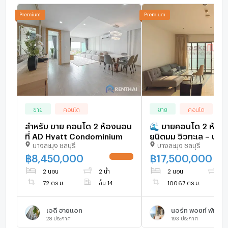
ขาย
คอนโด
ขาย
คอนโด
สำหรับ ขาย คอนโด 2 ห้องนอน
🌊 ขายคอนโด 2 ห้อง
ที่ AD Hyatt Condominium
ยูนิตมุม วิวทะเล – นอ
บางละมุง ชลบุรี
บางละมุง ชลบุรี
วงศ์อมาตย์ พัทยา
฿
8,450,000
฿
17,500,000
UPDATE !
2 นอน
2 น้ำ
2 นอน
2 
72 ตร.ม.
ชั้น 14
100.67 ตร.ม.
เอดี ฮายแอท
นอร์ท พอยท์ พัทยา
28
ประกาศ
193
ประกาศ