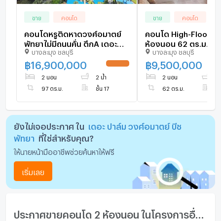
ขาย
คอนโด
ขาย
คอนโด
คอนโดหรูติดหาดวงศ์อมาตย์
คอนโด High-Floor ชั้
พัทยาไม่มีถนนคั่น ตึกA เดอะ
ห้องนอน 62 ตร.ม. Th
บางละมุง ชลบุรี
บางละมุง ชลบุรี
ปาล์มวงศ์อมาตย์ 2นอน 2น้ำ
Wongamart Beach ใก
type ใหญ่
Sanctuary of Truth (
฿
16,900,000
฿
9,500,000
UPDATE !
3041913)
2 นอน
2 น้ำ
2 นอน
2 
97 ตร.ม.
ชั้น 17
62 ตร.ม.
ช
ยังไม่เจอประกาศ ใน
เดอะ ปาล์ม วงศ์อมาตย์ บีช
พัทยา
ที่ใช่สำหรับคุณ?
ให้นายหน้ามืออาชีพช่วยค้นหาให้ฟรี
เริ่มเลย
ประกาศขายคอนโด 2 ห้องนอน ในโครงการอื่นๆ ใกล้เคียง