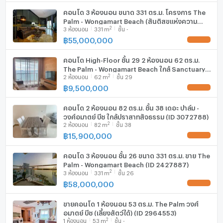
คอนโด 3 ห้องนอน ขนาด 331 ตร.ม. โครงการ The
มีอินเตอร์เน็ตไร้สาย (Wi-Fi) ในห้องพัก
Palm - Wongamart Beach (สันติสุขแห่งความ
2
3
ห้องนอน
331
m
ชั้น -
จริง) (ID 998162)
เครื่องซักผ้า
฿
55,000,000
UPDATE !
ไมโครเวฟ
คอนโด High-Floor ชั้น 29 2 ห้องนอน 62 ตร.ม.
The Palm - Wongamart Beach ใกล้ Sanctuary
2
2
ห้องนอน
62
m
ชั้น 29
of Truth (ID 3041913)
฿
9,500,000
UPDATE !
คอนโด 2 ห้องนอน 82 ตร.ม. ชั้น 38 เดอะ ปาล์ม -
วงศ์อมาตย์ บีช ใกล้ปราสาทสัจธรรม (ID 3072788)
2
2
ห้องนอน
82
m
ชั้น 38
฿
15,900,000
UPDATE !
คอนโด 3 ห้องนอน ชั้น 26 ขนาด 331 ตร.ม. ขาย The
Palm - Wongamart Beach (ID 2427887)
2
3
ห้องนอน
331
m
ชั้น 26
฿
58,000,000
UPDATE !
ขายคอนโด 1 ห้องนอน 53 ตร.ม. The Palm วงศ์
อมาตย์ บีช (เลี้ยงสัตว์ได้) (ID 2964553)
2
1
ห้องนอน
53
m
ชั้น -